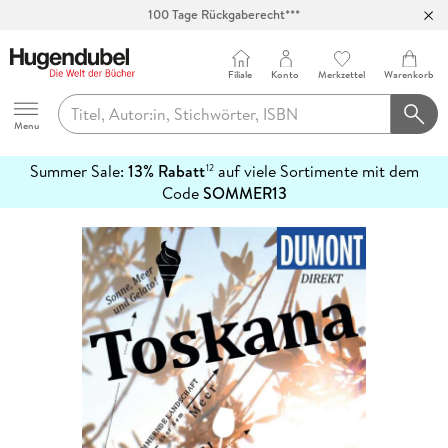
100 Tage Rückgaberecht***
Abholung in über 100 Filialen
Filiale
Konto
Merkzettel
Warenkorb
Hugendubel
Menu
Summer Sale:
13% Rabatt
auf viele Sortimente mit dem
12
mehr
Code
SOMMER13
erfahren