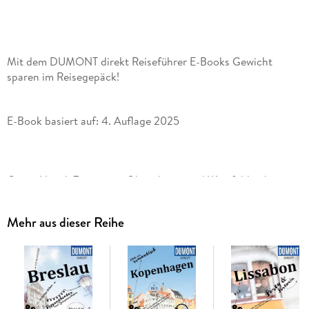
Mit dem DUMONT direkt Reiseführer E-Books Gewicht
sparen im Reisegepäck!
E-Book basiert auf: 4. Auflage 2025
Grüne Hügel, Zypressen, Olivenhaine und Weinfelder, kurvige
alte Straßen und einsam gelegene Landgüter - in der Toskana
herrscht kein Mangel an Bilderbuchlandschaften.
Mehr aus dieser Reihe
Als echte Genießer und Lokalpatrioten pflegen die Bewohner
respektvoll ihre Traditionen - als Biowinzer, Handwerker oder
Agrotouristik-Anbieter.