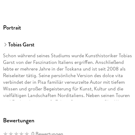
Das Zentrum um das Chiantigebiet. Die südliche Toskana.
Hin & weg
O-Ton Toskana
Portrait
Kennen Sie die?
Tobias Garst
Schon während seines Studiums wurde Kunsthistoriker Tobias
Garst von der Faszination Italiens ergriffen. Anschließend
lebte er mehrere Jahre in der Toskana und ist seit 2008 als
Reiseleiter tätig. Seine persönliche Version des dolce vita
verbindet der in Pisa familiär verwurzelte Autor mit tiefem
Wissen und großer Begeisterung für Kunst, Kultur und die
vielfältigen Landschaften Norditaliens. Neben seinen Touren
und Recherchen genießt Tobias Garst gerne ein Glas Wein -
am liebsten aus der Toskana oder seiner Pfälzer Heimat.
Bewertungen
Gesa Pölert ist Kunsthistorikerin und Journalistin. Sie hat
0 Bewertungen
für Rundfunk, Tageszeitungen und Magazine gearbeitet und