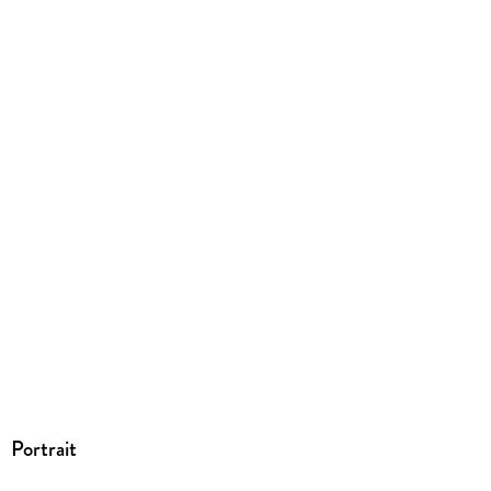
EBOOK
Dateiformat
PDF
ISBN
9783662695326
Portrait