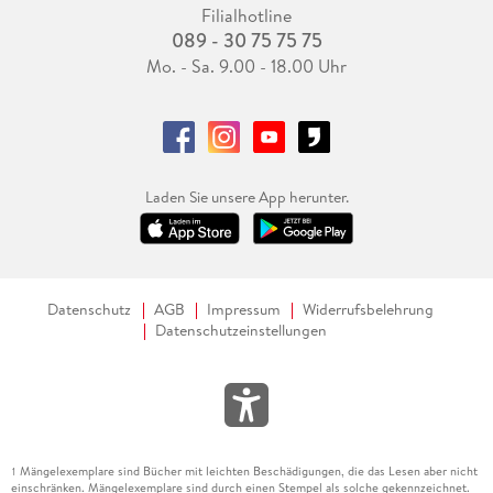
Filialhotline
089 - 30 75 75 75
Mo. - Sa. 9.00 - 18.00 Uhr
Laden Sie unsere App herunter.
Datenschutz
AGB
Impressum
Widerrufsbelehrung
Datenschutzeinstellungen
Mängelexemplare sind Bücher mit leichten Beschädigungen, die das Lesen aber nicht
1
einschränken. Mängelexemplare sind durch einen Stempel als solche gekennzeichnet.