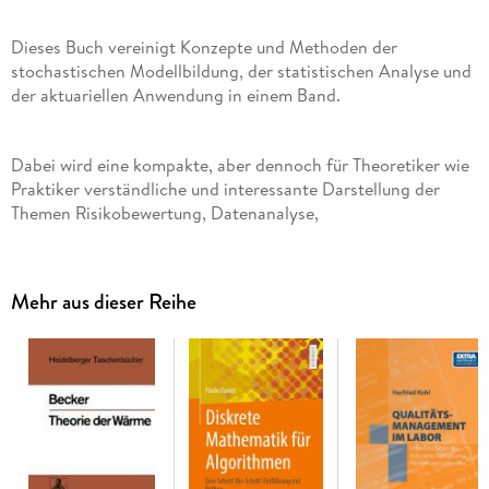
Dieses Buch vereinigt Konzepte und Methoden der
stochastischen Modellbildung, der statistischen Analyse und
der aktuariellen Anwendung in einem Band.
Dabei wird eine kompakte, aber dennoch für Theoretiker wie
Praktiker verständliche und interessante Darstellung der
Themen Risikobewertung, Datenanalyse,
Parameterschätzung, verallgemeinerte lineare Regression,
stochastische Prozesse und Differenzialrechnung, Zeitreihen,
biometrische Modelle, Credibility sowie Simulation gegeben.
Mehr aus dieser Reihe
Zahlreiche Beispiele illustrieren die Anwendung der Konzepte
in der aktuariellen Praxis, wobei auf Modelle aus der
Personen- und Sachversicherung und der Finanzmathematik
eingegangen wird.