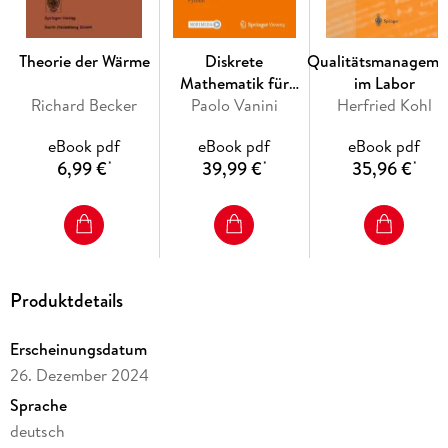
Inhaltsverzeichnis
Theorie der Wärme
Diskrete
Qualitätsmanageme
Mathematik für
im Labor
1. Quantifizierung und Bewertung von Risiken. - 2.
Richard Becker
Algorithmen
Paolo Vanini
Herfried Kohl
Deskriptive Statistik und explorative Datenanalyse. - 3.
Punktschätzung. - 4. Hypothesentests. - 5. Lineare und
eBook pdf
eBook pdf
eBook pdf
verallgemeinerte lineare Regression. - 6. Stochastische
6,99 €
39,99 €
35,96 €
*
*
*
Prozesse und Modelle. - 7. Stochastische
Differenzialrechnung. - 8. Zeitreihenanalyse. - 9. Biometrie. -
10. Credibility-Modelle. - 11. Simulation.
Produktdetails
Erscheinungsdatum
26. Dezember 2024
Sprache
deutsch