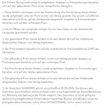
Die frühere Buchpreisbindung ist aufgehoben. Angaben zu Preissenkungen beziehen
sich auf den gebundenen Preis eines mangelfreien Exemplars.
Diese Artikel unterliegen nicht der Preisbindung, die Preisbindung dieser Artikel
2
wurde aufgehoben oder der Preis wurde vom Verlag gesenkt. Die jeweils zutreffende
Alternative wird Ihnen auf der Artikelseite dargestellt. Angaben zu Preissenkungen
beziehen sich auf den vorherigen Preis.
Durch Öffnen der Leseprobe willigen Sie ein, dass Daten an den Anbieter der
3
Leseprobe übermittelt werden.
Der gebundene Preis dieses Artikels wird nach Ablauf des auf der Artikelseite
4
dargestellten Datums vom Verlag angehoben.
Der Preisvergleich bezieht sich auf die unverbindliche Preisempfehlung (UVP) des
5
Herstellers.
Der gebundene Preis dieses Artikels wurde vom Verlag gesenkt. Angaben zu
6
Preissenkungen beziehen sich auf den vorherigen Preis.
Die Preisbindung dieses Artikels wurde aufgehoben. Angaben zu Preissenkungen
7
beziehen sich auf den letzten gebundenen Preis.
Der gebundene Preis dieses Artikels wird nach Ablauf des auf der Artikelseite
8
dargestellten Datums vom Verlag angehoben.
Ihr Gutschein SOMMER13 gilt bis einschließlich 10.08.2026. Sie können den
12
Gutschein ausschließlich online einlösen unter www.hugendubel.de. Keine Bestellung
zur Abholung mit Zahlung in der Filiale möglich. Der Gutschein ist nicht gültig für
gesetzlich preisgebundene Artikel (deutschsprachige Bücher und eBooks) sowie für
preisgebundene Kalender, tolino shine (4016621130466), tolino select und das