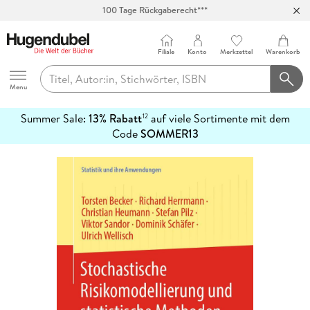
100 Tage Rückgaberecht***
Abholung in über 100 Filialen
Filiale
Konto
Merkzettel
Warenkorb
Hugendubel
Menu
Summer Sale:
13% Rabatt
auf viele Sortimente mit dem
12
mehr
Code
SOMMER13
erfahren