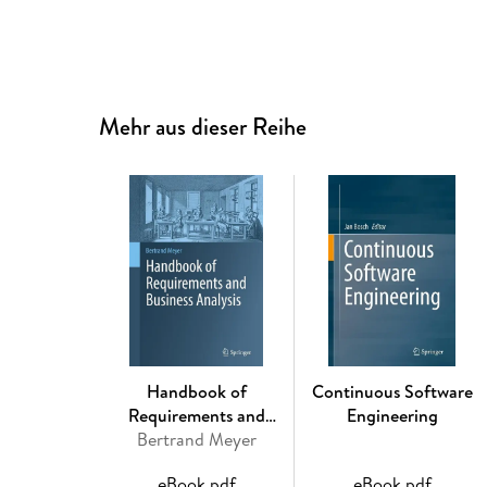
Mehr aus dieser Reihe
Handbook of
Continuous Software
Requirements and
Engineering
Business Analysis
Bertrand Meyer
eBook pdf
eBook pdf