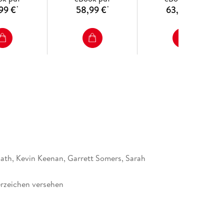
99 €
58,99 €
63,99 €
*
*
*
r a wide audience: students, researchers and
tists, and anyone looking to grasp the essence and
B
ethods, including pre-training, prompt-based
th, Kevin Keenan, Garrett Somers, Sarah
ient and compute-efficient fine-tuning, end-user
mizing Retrieval-Augmented Generation systems,
rzeichen versehen
th human values using reinforcement learning
overing everything from pre- training to
dation for diverse LLM applications