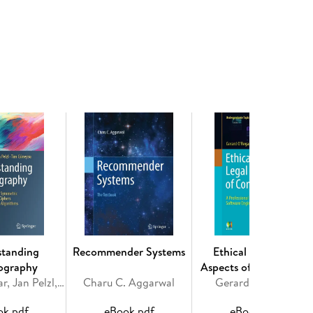
 of the design, training, evolution, and application
ained language models and Transformer
erstanding prompt-based learning techniques. Next,
tegrating reinforcement learning for value
computer vision, robotics, and speech processing.
tions, detailing real-world use cases such as
 generation (RAG), and code generation. These
e diverse and impactful ways LLMs are being applied
zing and deploying LLMs, from implementing modern
ke bias and ethical implications. The book also
al LLMs that can process audio, images, video, and
standing
Recommender Systems
Ethical and Legal
plying LLMs to natural language tasks, this
ography
Aspects of Computing
tical knowledge and practical skills for leveraging
Christof Paar, Jan Pelzl, Tim Güneysu
Charu C. Aggarwal
Gerard O'Regan
ok pdf
eBook pdf
eBook pdf