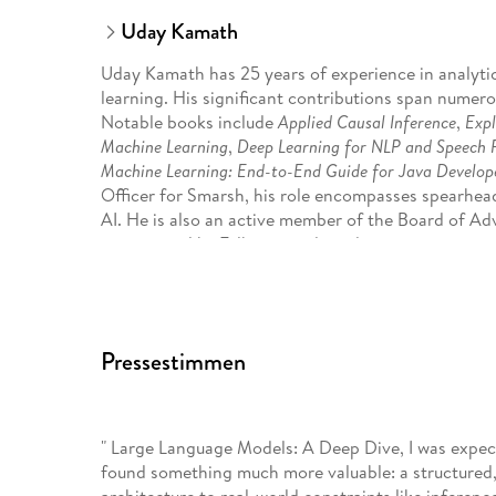
Uday Kamath
Uday Kamath has 25 years of experience in analyti
learning. His significant contributions span numero
Notable books include
Applied Causal Inference
,
Expl
Machine Learning
,
Deep Learning for NLP and Speech 
Machine Learning: End-to-End Guide for Java Develop
Officer for Smarsh, his role encompasses spearhea
AI. He is also an active member of the Board of Adv
companies like Falkonry and academic institution
Partnership at GMU.
Kevin Keenan, Ph. D has more than 15 years of exper
Pressestimmen
analytics, and machine learning to real-world data 
services. Within these domains, he has specialized i
method, especially within scrappy commercial env
are never ideal but from which immense value and in
" Large Language Models: A Deep Dive, I was expect
experience using NLP to surface human-mediated co
found something much more valuable: a structure
communications and deep packet network traffic da