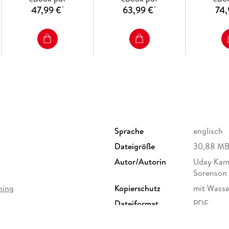
47,99 €
63,99 €
74,
*
*
This comprehensive resource is appropriate fo
academics in AI or NLP, practicing data scien
intricacies of LLMs.
Key Features:
Sprache
englisch
Dateigröße
30,88 M
Over 100 techniques and state-of-the-art m
Autor/Autorin
Uday Kama
tuning, instruction tuning, parameter-effic
Sorenson
prompt engineering, and building and opti
hing
Kopierschutz
mit Wasse
along with strategies for aligning LLMs wi
Dateiformat
PDF
Over 200 datasets compiled in one place, c
multimodal tuning, providing a robust foun