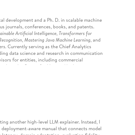
cal development and a Ph. D. in scalable machine
us journals, conferences, books, and patents.
ainable Artificial Intelligence
,
Transformers for
Recognition
,
Mastering Java Machine Learning
, and
ers
. Currently serving as the Chief Analytics
ding data science and research in communication
isors for entities, including commercial
s such as the Center for Human-Machine
ience in the application of statistics, data
across academia, cybersecurity, and financial
n the rigorous application of the scientific
ironments, where data quality and completeness
sight can still be derived. With 8+ years of
ing another high-level LLM explainer. Instead, I
rporate, legal, and regulatory risk from
d, deployment-aware manual that connects model
ta, Kevin has successfully delivered machine