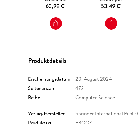
63,99 €
53,49 €
*
*
Produktdetails
Erscheinungsdatum
20. August 2024
Seitenanzahl
472
Reihe
Computer Science
Verlag/Hersteller
Springer International Publis
Produktart
EBOOK
ISBN
9783031656477