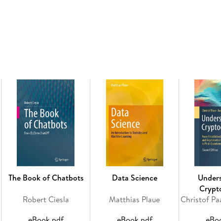
This book provides an authoritative exploration
of LLMs. It begins with an overview of pre-tr
architectures, laying the groundwork for und
it dives into methods for fine-tuning LLMs, in
alignment, and the convergence of LLMs with 
The book strongly emphasizes practical applica
conversational chatbots, retrieval-augmented
examples are carefully chosen to illustrate th
in various industries and scenarios.
Readers will gain insights into operationali
tools and libraries to addressing challenges li
introduces the cutting-edge realm of multimod
The Book of Chatbots
Data Science
Under
robotic inputs. With hands-on tutorials for ap
Crypt
thorough guide equips readers with both theore
Robert Ciesla
Matthias Plaue
the full potential of large language models.
eBook pdf
eBook pdf
eBo