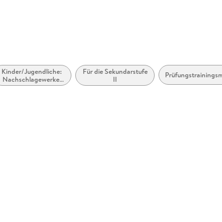
Kinder/Jugendliche:
Für die Sekundarstufe
Prüfungstrainingsm
Nachschlagewerke:
II
Fachspezifische
Nachschlagewerke