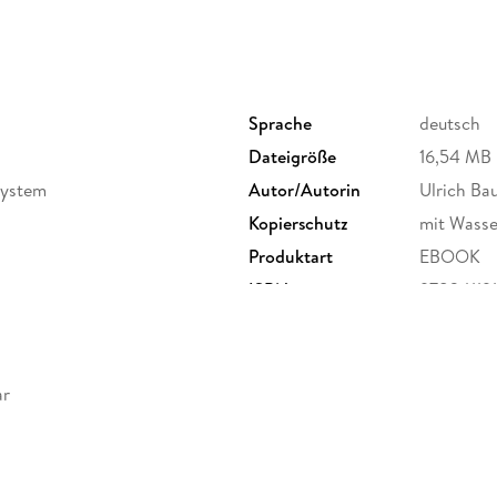
Sprache
deutsch
Dateigröße
16,54 MB
System
Autor/Autorin
Ulrich Ba
Kopierschutz
mit Wasse
Produktart
EBOOK
ISBN
97834119
ar