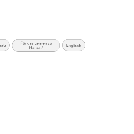
Für das Lernen zu
aterial
Englisch
Hause /
Selbststudium /
autonomes Lernen