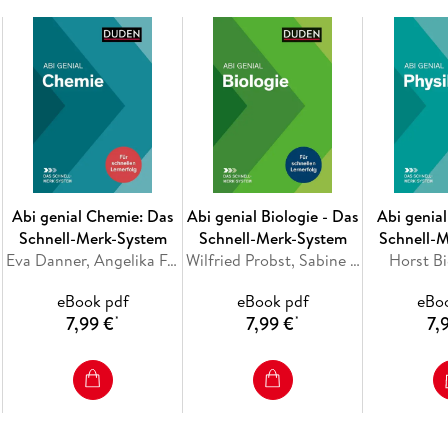
Abi genial Chemie: Das
Abi genial Biologie - Das
Abi genial
Schnell-Merk-System
Schnell-Merk-System
Schnell-
Eva Danner, Angelika Fallert-Müller, Roland Franik
Wilfried Probst, Sabine Klonk
Horst B
eBook pdf
eBook pdf
eBo
7,99 €
7,99 €
7,
*
*