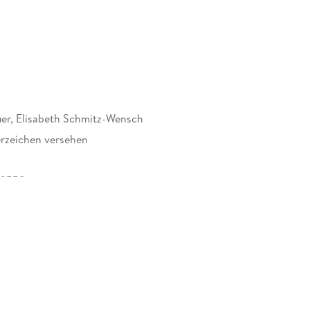
uer, Elisabeth Schmitz-Wensch
rzeichen versehen
13558