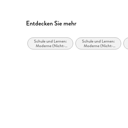
Entdecken Sie mehr
Schule und Lernen:
Schule und Lernen:
Moderne (Nicht-
Moderne (Nicht-
Mutter- oder Zweit-)
Mutter- oder Zweit-)
Sprachen:
Sprachen: Literatur
Fremdsprachenerwerb:
Grammatik,
Wortschatz und
Aussprache