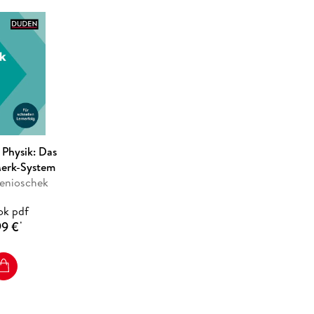
 Physik: Das
Merk-System
ienioschek
ok pdf
99 €
*