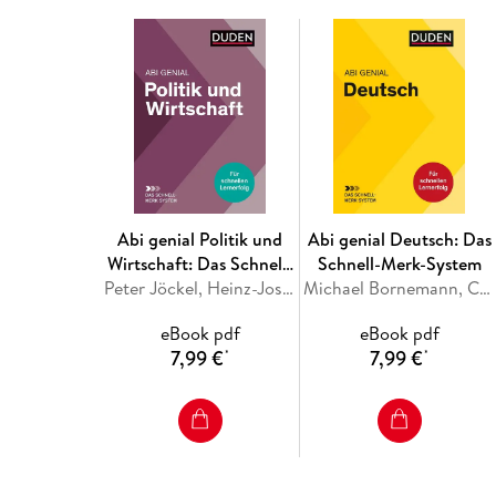
Abi genial Politik und
Abi genial Deutsch: Das
Wirtschaft: Das Schnell-
Schnell-Merk-System
Merk-System
Peter Jöckel, Heinz-Josef Sprengkamp, Jessica Schattschneider
Michael Bornemann, Christine Schlitt, Monika Bornemann
eBook pdf
eBook pdf
7,99 €
7,99 €
*
*