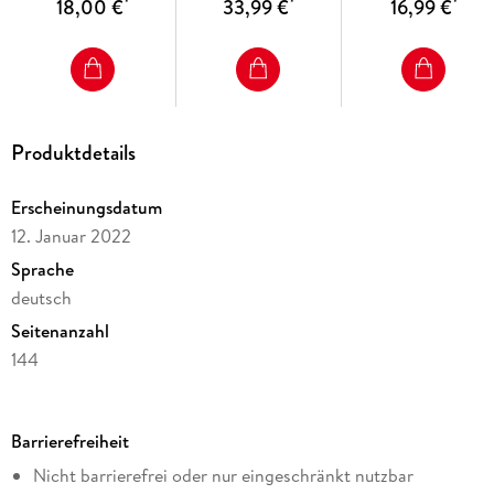
18,00 €
33,99 €
16,99 €
*
*
*
Maximal gesund und lecker – minimaler Aufwand.
Produktdetails
Erscheinungsdatum
12. Januar 2022
Sprache
deutsch
Seitenanzahl
144
Dateigröße
33,65 MB
Barrierefreiheit
Reihe
Nicht barrierefrei oder nur eingeschränkt nutzbar
TRIAS