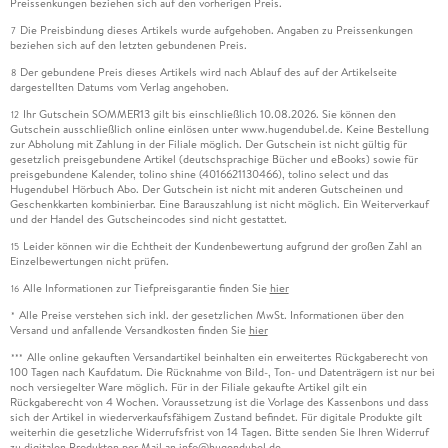
Preissenkungen beziehen sich auf den vorherigen Preis.
Die Preisbindung dieses Artikels wurde aufgehoben. Angaben zu Preissenkungen
7
beziehen sich auf den letzten gebundenen Preis.
Der gebundene Preis dieses Artikels wird nach Ablauf des auf der Artikelseite
8
dargestellten Datums vom Verlag angehoben.
Ihr Gutschein SOMMER13 gilt bis einschließlich 10.08.2026. Sie können den
12
Gutschein ausschließlich online einlösen unter www.hugendubel.de. Keine Bestellung
zur Abholung mit Zahlung in der Filiale möglich. Der Gutschein ist nicht gültig für
gesetzlich preisgebundene Artikel (deutschsprachige Bücher und eBooks) sowie für
preisgebundene Kalender, tolino shine (4016621130466), tolino select und das
Hugendubel Hörbuch Abo. Der Gutschein ist nicht mit anderen Gutscheinen und
Geschenkkarten kombinierbar. Eine Barauszahlung ist nicht möglich. Ein Weiterverkauf
und der Handel des Gutscheincodes sind nicht gestattet.
Leider können wir die Echtheit der Kundenbewertung aufgrund der großen Zahl an
15
Einzelbewertungen nicht prüfen.
Alle Informationen zur Tiefpreisgarantie finden Sie
hier
16
Alle Preise verstehen sich inkl. der gesetzlichen MwSt. Informationen über den
*
Versand und anfallende Versandkosten finden Sie
hier
Alle online gekauften Versandartikel beinhalten ein erweitertes Rückgaberecht von
***
100 Tagen nach Kaufdatum. Die Rücknahme von Bild-, Ton- und Datenträgern ist nur bei
noch versiegelter Ware möglich. Für in der Filiale gekaufte Artikel gilt ein
Rückgaberecht von 4 Wochen. Voraussetzung ist die Vorlage des Kassenbons und dass
sich der Artikel in wiederverkaufsfähigem Zustand befindet. Für digitale Produkte gilt
weiterhin die gesetzliche Widerrufsfrist von 14 Tagen. Bitte senden Sie Ihren Widerruf
zu digitalen Produkten per Mail an info@hugendubel.de.