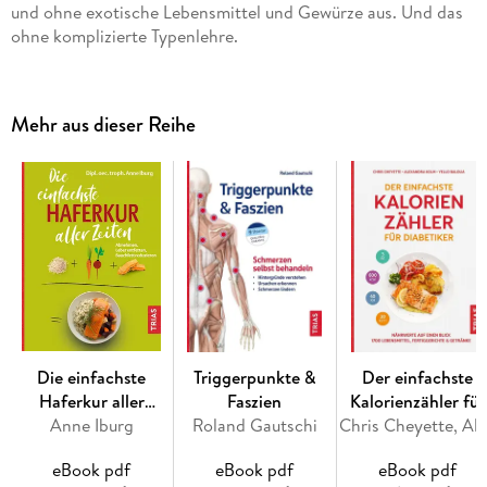
und ohne exotische Lebensmittel und Gewürze aus. Und das
ohne komplizierte Typenlehre.
Mehr aus dieser Reihe
Über 120 Rezepte
– passend für alle drei Doshas:
stärkende Frühstücke, To-Go-Gerichte, Meal-Prep,
köstliche Chutneys und Schnelles für den Feierabend. So
kommen Vata, Pitta und Kapha in Balance.
Mein kleines Gewürzregal:
mit nur 10 Gewürzen wie Zimt,
Kardamom oder Kurkuma den Geschmack des Ayurveda
genießen.
Die einfachste
Triggerpunkte &
Der einfachste
Wohlgefühl ganz nebenbei:
die Verdauung normalisieren,
Haferkur aller
Faszien
Kalorienzähler für
Energie bekommen, Achtsamkeit schulen – und einfach
Anne Iburg
Zeiten
Roland Gautschi
Diabetiker
Chris Cheyette, Alexandra Kolm, Yell
köstlich essen.
eBook pdf
eBook pdf
eBook pdf