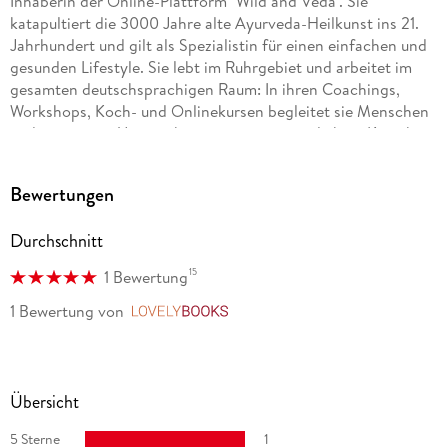
Inhaberin der Online-Plattform "Wild and Veda". Sie
katapultiert die 3000 Jahre alte Ayurveda-Heilkunst ins 21.
Jahrhundert und gilt als Spezialistin für einen einfachen und
gesunden Lifestyle. Sie lebt im Ruhrgebiet und arbeitet im
gesamten deutschsprachigen Raum: In ihren Coachings,
Workshops, Koch- und Onlinekursen begleitet sie Menschen
und innovative Unternehmen mit praxistauglichem Knowhow
und viel Spaß auf ihrem Weg zu körperlicher und mentaler
Gesundheit. Weitere Praxis-Tipps auf www. wildandveda.
Bewertungen
com.
Durchschnitt
15
1 Bewertung
1 Bewertung
von
LovelyBooks
Übersicht
5 Sterne
1