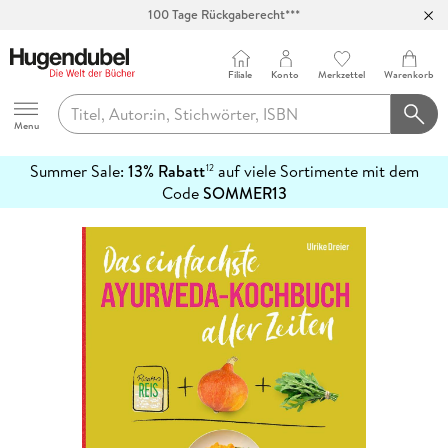
100 Tage Rückgaberecht***
Abholung in über 100 Filialen
Filiale
Konto
Merkzettel
Warenkorb
Hugendubel
Menu
Summer Sale:
13% Rabatt
auf viele Sortimente mit dem
12
mehr
Code
SOMMER13
erfahren