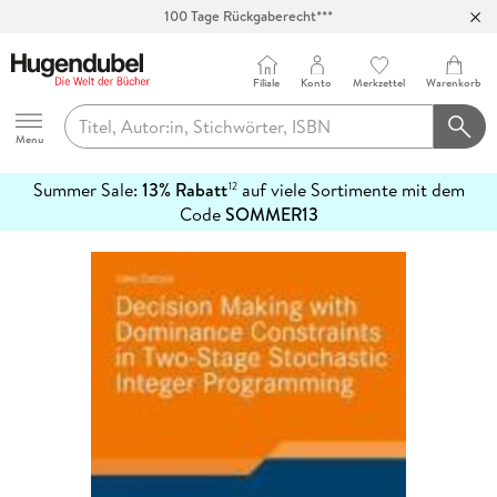
100 Tage Rückgaberecht***
Abholung in über 100 Filialen
Filiale
Konto
Merkzettel
Warenkorb
Hugendubel
Menu
Summer Sale:
13% Rabatt
auf viele Sortimente mit dem
12
mehr
Code
SOMMER13
erfahren