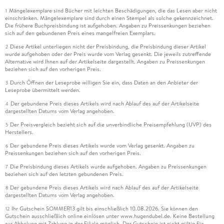
Mängelexemplare sind Bücher mit leichten Beschädigungen, die das Lesen aber nicht
1
einschränken. Mängelexemplare sind durch einen Stempel als solche gekennzeichnet.
Die frühere Buchpreisbindung ist aufgehoben. Angaben zu Preissenkungen beziehen
sich auf den gebundenen Preis eines mangelfreien Exemplars.
Diese Artikel unterliegen nicht der Preisbindung, die Preisbindung dieser Artikel
2
wurde aufgehoben oder der Preis wurde vom Verlag gesenkt. Die jeweils zutreffende
Alternative wird Ihnen auf der Artikelseite dargestellt. Angaben zu Preissenkungen
beziehen sich auf den vorherigen Preis.
Durch Öffnen der Leseprobe willigen Sie ein, dass Daten an den Anbieter der
3
Leseprobe übermittelt werden.
Der gebundene Preis dieses Artikels wird nach Ablauf des auf der Artikelseite
4
dargestellten Datums vom Verlag angehoben.
Der Preisvergleich bezieht sich auf die unverbindliche Preisempfehlung (UVP) des
5
Herstellers.
Der gebundene Preis dieses Artikels wurde vom Verlag gesenkt. Angaben zu
6
Preissenkungen beziehen sich auf den vorherigen Preis.
Die Preisbindung dieses Artikels wurde aufgehoben. Angaben zu Preissenkungen
7
beziehen sich auf den letzten gebundenen Preis.
Der gebundene Preis dieses Artikels wird nach Ablauf des auf der Artikelseite
8
dargestellten Datums vom Verlag angehoben.
Ihr Gutschein SOMMER13 gilt bis einschließlich 10.08.2026. Sie können den
12
Gutschein ausschließlich online einlösen unter www.hugendubel.de. Keine Bestellung
zur Abholung mit Zahlung in der Filiale möglich. Der Gutschein ist nicht gültig für