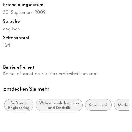
Erscheinungsdatum
30. September 2009
Sprache
englisch
Seitenanzahl
104
Dateigröße
0,80 MB
Barrierefreiheit
Reihe
Keine Information zur Barrierefreiheit bekannt
Mathematics and Statistics
Autor/Autorin
Entdecken Sie mehr
Uwe Gotzes
Software
Wahrscheinlichkeitsrechnung
Verlag/Hersteller
Stochastik
Mathem
Engineering
und Statistik
Vieweg+Teubner Verlag
Kopierschutz
mit Wasserzeichen versehen