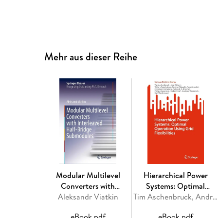
Mehr aus dieser Reihe
Modular Multilevel
Hierarchical Power
Converters with
Systems: Optimal
Interleaved Half-Bridge
Aleksandr Viatkin
Operation Using Grid
Tim Aschenbruck, Andreas Wasserrab, Karl Worthmann, Jörg Dickert, Willem Esterhuizen
Submodules
Flexibilities
eBook pdf
eBook pdf