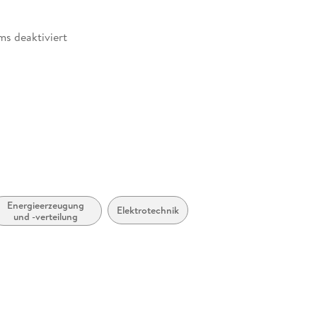
ms deaktiviert
rhanden
 dargestellt
möglich
zugänglich
Energieerzeugung
Elektrotechnik
ernature.com
und -verteilung