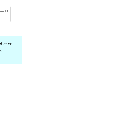
iert)
diesen
: