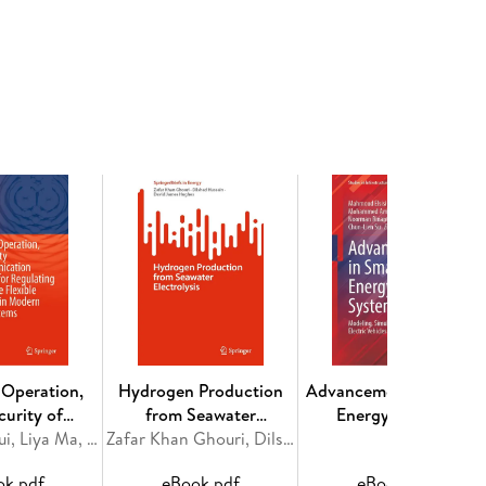
 Design Optimization of a 69 Commercial Building
enewable 70 Energies . -Data Analytics
on. -A New Stable Solar System for Electricity,
tion in Sunny Coastal Areas. -Investigation of a
 Production System Based on Carbon Capture and
gital Energy Systems Operation. -Optimizing Wind
 Market Using Meta-Heuristic Optimization
rtual Energy Hub Considering Intelligent Parking
 -Hybrid Interval-Stochastic Optimal Operation
 the Presence of Hybrid Electric and Hydrogen-
 Operation,
Hydrogen Production
Advancements in Smart
curity of
from Seawater
Energy Systems
nication
Hongxun Hui, Liya Ma, Yi Ding, Yonghua Song
Electrolysis
Zafar Khan Ghouri, Dilshad Hussain, David James Hughes
or Regulating
ok pdf
eBook pdf
eBook pdf