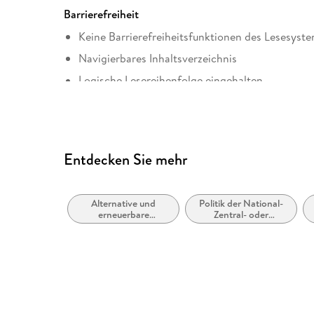
Barrierefreiheit
Keine Barrierefreiheitsfunktionen des Lesesyste
Navigierbares Inhaltsverzeichnis
Logische Lesereihenfolge eingehalten
Kurze Alternativtexte (z.B. für Abbildungen) vo
Inhalt auch ohne Farbwahrnehmung verständlich
Hoher Farbkontrast für bessere Lesbarkeit
Entdecken Sie mehr
Navigation über vorherige/nächste Abschnitte 
Alle relevanten Inhalte sind über Screenreader 
Alternative und
Politik der National-
Weitere Hinweise: accessibilitysupport@spring
erneuerbare
Zentral- oder
Energiequellen und -
Bundesregierung
technik