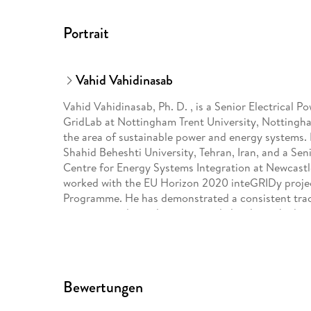
Portrait
Vahid Vahidinasab
Vahid Vahidinasab, Ph. D. , is a Senior Electrical 
GridLab at Nottingham Trent University, Nottingha
the area of sustainable power and energy systems. 
Shahid Beheshti University, Tehran, Iran, and a Se
Centre for Energy Systems Integration at Newcastl
worked with the EU Horizon 2020 inteGRIDy projec
Programme. He has demonstrated a consistent track
managing industrial projects and closely worked wi
projects. From 2011 to 2018, he held a number of le
the Niroo Research Institute. His research works
Horizon Europe, industry partners, and local utiliti
energy systems modelling, analysis, operation and 
Bewertungen
systems and grids resilience, smart grids and micro
Vahidinasab is the Editor-in-Chief of the Springer