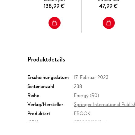
138,99 €
47,99 €
*
*
Produktdetails
Erscheinungsdatum
17. Februar 2023
Seitenanzahl
238
Reihe
Energy (R0)
Verlag/Hersteller
Springer International Publis
Produktart
EBOOK
ISBN
9783031221866