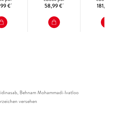
le Flexible
,99 €
58,99 €
181,99 €
*
*
*
s in Modern
 Systems
hidinasab, Behnam Mohammadi-Ivatloo
rzeichen versehen