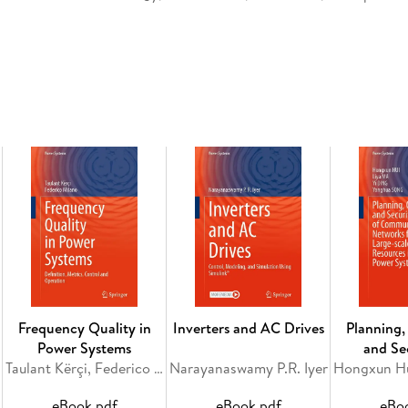
Inhaltsverzeichnis
Foreword. - Energy Systems Decarbonization:
MG System Considering High Penetration of R
Applications in Digital Energy System Operati
Cooling, Heating, 84 and Potable Water Produc
New Methanol, Hydrogen, and Electricity 95
Utilization. -Protection and Monitoring of Di
Power Participation in Day-Ahead Electricity
Algorithms . -Robust Energy Management of Vi
Lots for the Plug-In Hybrid Electric Vehicles.
Framework of 125 a Multi-carrier Microgrid in
Based 126 Vehicles Intelligent Parking Lot.
Frequency Quality in
Inverters and AC Drives
Planning,
Power Systems
and Se
Taulant Kërçi, Federico Milano
Narayanaswamy P.R. Iyer
Commu
Networks f
eBook pdf
eBook pdf
eBo