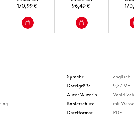
Large-sca
170,99 €
96,49 €
170
*
*
Resource
Power
Sprache
englisch
Dateigröße
9,37 MB
Autor/Autorin
Vahid Va
hing
Kopierschutz
mit Wasse
Dateiformat
PDF