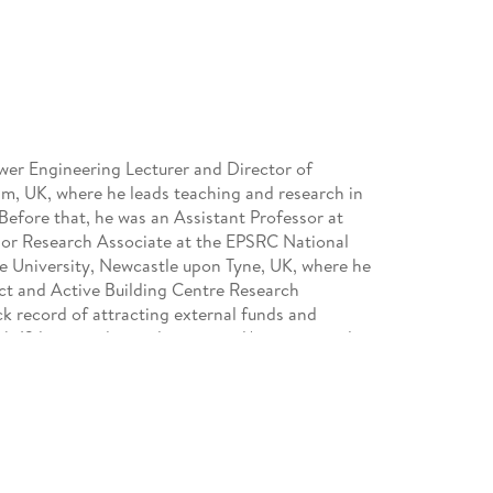
Power Engineering Lecturer and Director of
m, UK, where he leads teaching and research in
Before that, he was an Assistant Professor at
nior Research Associate at the EPSRC National
e University, Newcastle upon Tyne, UK, where he
t and Active Building Centre Research
 record of attracting external funds and
th 13 large and complex national/international
adership roles at Shahid Beheshti University and
 have been funded by the UK EPSRC, EU-H2020,
es. His research interests include power and
control, energy systems integration, power
grids, and distributed energy systems. Dr.
 journal Technology and Economics of Smart Grids