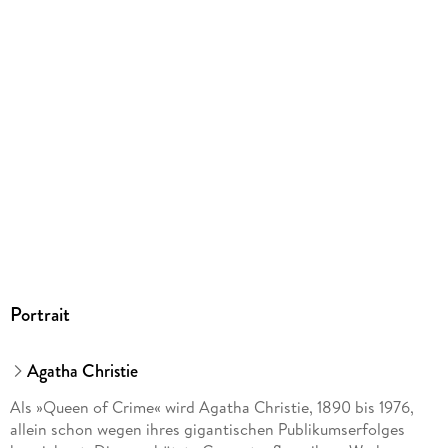
188 g
Größe (L/B/H)
127/143/24 mm
GTIN
9783899407808
Herstelleradresse
Penguin Random House Verlagsgruppe GmbH, Neumarkter
Straße 28, 81673 München,
produktsicherheit@penguinrandomhouse.de
Portrait
Agatha Christie
Als »Queen of Crime« wird Agatha Christie, 1890 bis 1976,
allein schon wegen ihres gigantischen Publikumserfolges