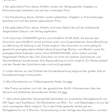
Der gebundene Preis dieses Artikels wurde vom Verlag gesenkt. Angaben zu
6
Preissenkungen beziehen sich auf den vorherigen Preis.
Die Preisbindung dieses Artikels wurde aufgehoben. Angaben zu Preissenkungen
7
beziehen sich auf den letzten gebundenen Preis.
Der gebundene Preis dieses Artikels wird nach Ablauf des auf der Artikelseite
8
dargestellten Datums vom Verlag angehoben.
Ihr Gutschein SOMMER13 gilt bis einschließlich 10.08.2026. Sie können den
12
Gutschein ausschließlich online einlösen unter www.hugendubel.de. Keine Bestellung
zur Abholung mit Zahlung in der Filiale möglich. Der Gutschein ist nicht gültig für
gesetzlich preisgebundene Artikel (deutschsprachige Bücher und eBooks) sowie für
preisgebundene Kalender, tolino shine (4016621130466), tolino select und das
Hugendubel Hörbuch Abo. Der Gutschein ist nicht mit anderen Gutscheinen und
Geschenkkarten kombinierbar. Eine Barauszahlung ist nicht möglich. Ein Weiterverkauf
und der Handel des Gutscheincodes sind nicht gestattet.
Leider können wir die Echtheit der Kundenbewertung aufgrund der großen Zahl an
15
Einzelbewertungen nicht prüfen.
Alle Informationen zur Tiefpreisgarantie finden Sie
hier
16
Alle Preise verstehen sich inkl. der gesetzlichen MwSt. Informationen über den
*
Versand und anfallende Versandkosten finden Sie
hier
Alle online gekauften Versandartikel beinhalten ein erweitertes Rückgaberecht von
***
100 Tagen nach Kaufdatum. Die Rücknahme von Bild-, Ton- und Datenträgern ist nur bei
noch versiegelter Ware möglich. Für in der Filiale gekaufte Artikel gilt ein
Rückgaberecht von 4 Wochen. Voraussetzung ist die Vorlage des Kassenbons und dass