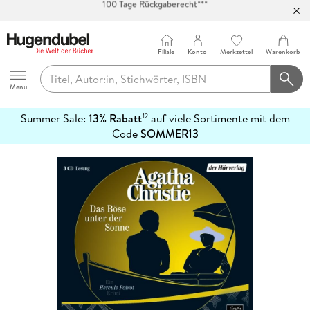
Abholung in über 100 Filialen
Filiale
Konto
Merkzettel
Warenkorb
Hugendubel
Menu
Summer Sale:
13% Rabatt
auf viele Sortimente mit dem
12
mehr
Code
SOMMER13
erfahren