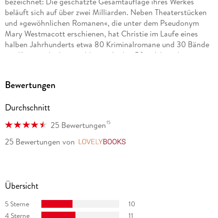
bezeichnet: Die geschätzte Gesamtauflage ihres Werkes
beläuft sich auf über zwei Milliarden. Neben Theaterstücken
und »gewöhnlichen Romanen«, die unter dem Pseudonym
Mary Westmacott erschienen, hat Christie im Laufe eines
halben Jahrhunderts etwa 80 Kriminalromane und 30 Bände
mit Kurzgeschichten publiziert. In den 50er Jahren begann
sie, ihre Krimistorys für das Theater zu adaptieren. Ihr
bekanntestes Kriminaldrama »The Mousetrap« wird noch
Bewertungen
heute, nach über 70-jähriger Laufzeit, im St. Martin s Theatre
im Londoner West End gespielt. 1971 wurde Agatha Christie
Durchschnitt
eine der höchsten Auszeichnungen Großbritanniens
verliehen der Titel »Dame Commander of the British Empire«.
15
25 Bewertungen
25 Bewertungen
von
LovelyBooks
Übersicht
5 Sterne
10
4 Sterne
11