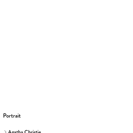
191 g
Größe (L/B/H)
124/144/24 mm
GTIN
9783899407839
Herstelleradresse
Penguin Random House Verlagsgruppe GmbH, Neumarkter
Straße 28, 81673 München,
produktsicherheit@penguinrandomhouse.de
Portrait
Agatha Christie