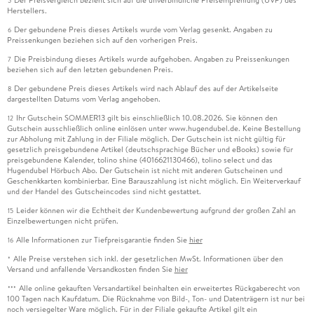
Der Preisvergleich bezieht sich auf die unverbindliche Preisempfehlung (UVP) des
5
Herstellers.
Der gebundene Preis dieses Artikels wurde vom Verlag gesenkt. Angaben zu
6
Preissenkungen beziehen sich auf den vorherigen Preis.
Die Preisbindung dieses Artikels wurde aufgehoben. Angaben zu Preissenkungen
7
beziehen sich auf den letzten gebundenen Preis.
Der gebundene Preis dieses Artikels wird nach Ablauf des auf der Artikelseite
8
dargestellten Datums vom Verlag angehoben.
Ihr Gutschein SOMMER13 gilt bis einschließlich 10.08.2026. Sie können den
12
Gutschein ausschließlich online einlösen unter www.hugendubel.de. Keine Bestellung
zur Abholung mit Zahlung in der Filiale möglich. Der Gutschein ist nicht gültig für
gesetzlich preisgebundene Artikel (deutschsprachige Bücher und eBooks) sowie für
preisgebundene Kalender, tolino shine (4016621130466), tolino select und das
Hugendubel Hörbuch Abo. Der Gutschein ist nicht mit anderen Gutscheinen und
Geschenkkarten kombinierbar. Eine Barauszahlung ist nicht möglich. Ein Weiterverkauf
und der Handel des Gutscheincodes sind nicht gestattet.
Leider können wir die Echtheit der Kundenbewertung aufgrund der großen Zahl an
15
Einzelbewertungen nicht prüfen.
Alle Informationen zur Tiefpreisgarantie finden Sie
hier
16
Alle Preise verstehen sich inkl. der gesetzlichen MwSt. Informationen über den
*
Versand und anfallende Versandkosten finden Sie
hier
Alle online gekauften Versandartikel beinhalten ein erweitertes Rückgaberecht von
***
100 Tagen nach Kaufdatum. Die Rücknahme von Bild-, Ton- und Datenträgern ist nur bei
noch versiegelter Ware möglich. Für in der Filiale gekaufte Artikel gilt ein