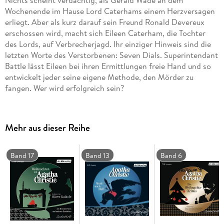
Nichts scheint verdächtig, als Gerald Wade an dem
Wochenende im Hause Lord Caterhams einem Herzversagen
erliegt. Aber als kurz darauf sein Freund Ronald Devereux
erschossen wird, macht sich Eileen Caterham, die Tochter
des Lords, auf Verbrecherjagd. Ihr einziger Hinweis sind die
letzten Worte des Verstorbenen: Seven Dials. Superintendant
Battle lässt Eileen bei ihren Ermittlungen freie Hand und so
entwickelt jeder seine eigene Methode, den Mörder zu
fangen. Wer wird erfolgreich sein?
Nichts scheint verdächtig, als Gerald Wade im Hause Lord
Caterhams einem Herzversagen erliegt. Aber als kurz darauf
sein Freund Ronald Devereux erschossen wird, macht sich
Mehr aus dieser Reihe
Eileen Caterham, die Tochter des Lords, auf Verbrecherjagd.
Ihr einziger Hinweis sind die letzten Worte des Verstorbenen:
Seven Dials. Superintendent Battle lässt Eileen bei ihren
Band 17
Band 13
Band 6
Ermittlungen freie Hand und so entwickelt jeder seine eigene
Methode, den Mörder zu fangen.
Hören Sie selbst, wie Peter Kaempfe in dieser spannenden
Lesung Superintendent Battle und Eileen auf Verbrecherjagd
schickt.