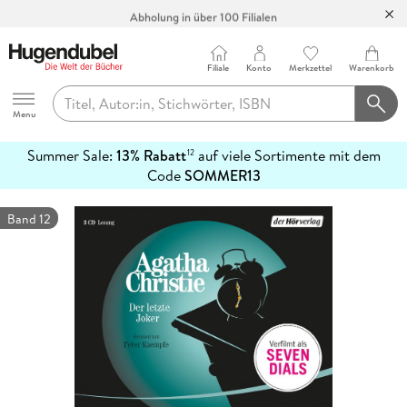
Abholung in über 100 Filialen
Filiale
Konto
Merkzettel
Warenkorb
Hugendubel
Menu
Summer Sale:
13% Rabatt
auf viele Sortimente mit dem
12
mehr
Code
SOMMER13
erfahren
Band 12