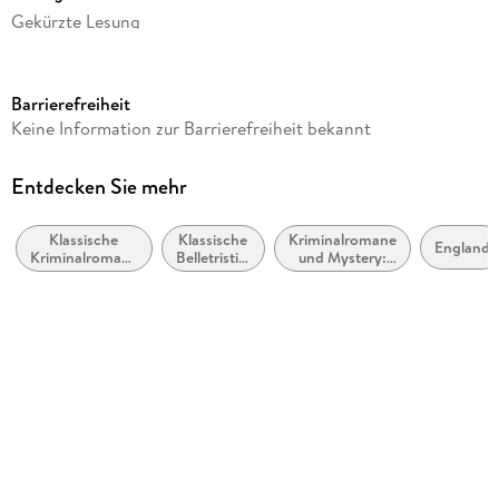
Gekürzte Lesung
Ausgabe
Gekürzt
Barrierefreiheit
Laufzeit
Keine Information zur Barrierefreiheit bekannt
215 Minuten
Reihe
Entdecken Sie mehr
Sonstige Ermittler, 12
Klassische
Klassische
Kriminalromane
Autor/Autorin
England
Kriminalromane
Belletristik:
und Mystery:
Agatha Christie
und Mystery
allgemein
weibliche
und
Ermittler
Sprecher/Sprecherin
literarisch
Peter Kaempfe
Verlag/Hersteller
Hoerverlag DHV Der
Audioinhalt
Hörbuch
Gewicht