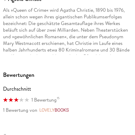
Als »Queen of Crime« wird Agatha Christie, 1890 bis 1976,
allein schon wegen ihres gigantischen Publikumserfolges
bezeichnet: Die geschätzte Gesamtauflage ihres Werkes
beläuft sich auf über zwei Milliarden. Neben Theaterstücken
und »gewöhnlichen Romanen«, die unter dem Pseudonym
Mary Westmacott erschienen, hat Christie im Laufe eines
halben Jahrhunderts etwa 80 Kriminalromane und 30 Bände
mit Kurzgeschichten publiziert. In den 50er Jahren begann
sie, ihre Krimistorys für das Theater zu adaptieren. Ihr
bekanntestes Kriminaldrama »The Mousetrap« wird noch
Bewertungen
heute, nach über 70-jähriger Laufzeit, im St. Martin s Theatre
im Londoner West End gespielt. 1971 wurde Agatha Christie
Durchschnitt
eine der höchsten Auszeichnungen Großbritanniens
verliehen der Titel »Dame Commander of the British Empire«.
15
1 Bewertung
1 Bewertung
von
LovelyBooks