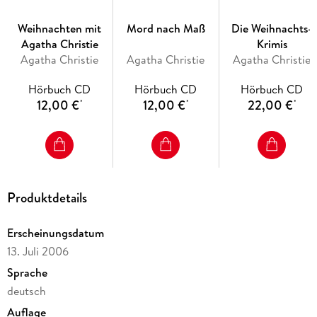
(3 CDs, Laufzeit: 3h 35)
Weihnachten mit
Mord nach Maß
Die Weihnachts-
Agatha Christie
Krimis
Agatha Christie
Agatha Christie
Agatha Christie
Hörbuch CD
Hörbuch CD
Hörbuch CD
12,00 €
12,00 €
22,00 €
*
*
*
Produktdetails
Erscheinungsdatum
13. Juli 2006
Sprache
deutsch
Auflage