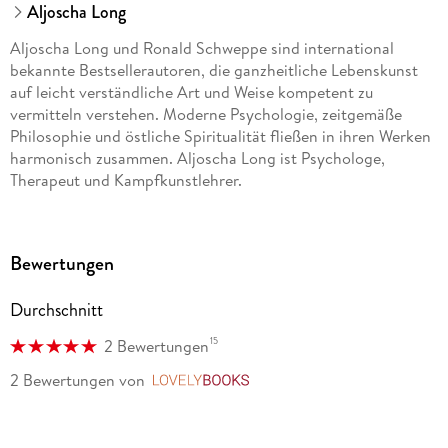
Aljoscha Long
Aljoscha Long und Ronald Schweppe sind international
bekannte Bestsellerautoren, die ganzheitliche Lebenskunst
auf leicht verständliche Art und Weise kompetent zu
vermitteln verstehen. Moderne Psychologie, zeitgemäße
Philosophie und östliche Spiritualität fließen in ihren Werken
harmonisch zusammen. Aljoscha Long ist Psychologe,
Therapeut und Kampfkunstlehrer.
Ronald Schweppe und Aljoscha Long sind international
bekannte Bestsellerautoren, die ganzheitliche Lebenskunst
Bewertungen
auf leicht verständliche Art und Weise kompetent zu
vermitteln verstehen. Moderne Psychologie, zeitgemäße
Durchschnitt
Philosophie und östliche Spiritualität fließen in ihren Werken
harmonisch zusammen. Ronald Schweppe ist
15
2 Bewertungen
Orchestermusiker und Meditationslehrer.
2 Bewertungen
von
LovelyBooks