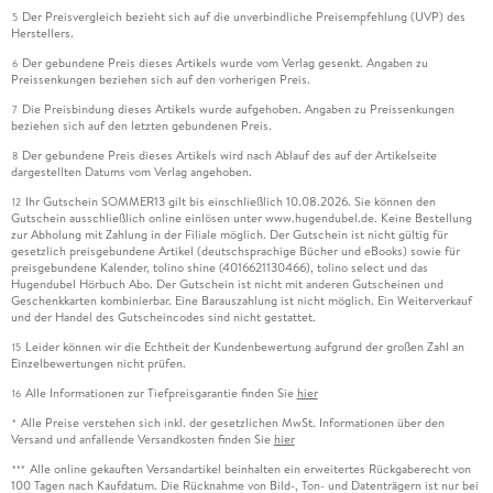
Der Preisvergleich bezieht sich auf die unverbindliche Preisempfehlung (UVP) des
5
Herstellers.
Der gebundene Preis dieses Artikels wurde vom Verlag gesenkt. Angaben zu
6
Preissenkungen beziehen sich auf den vorherigen Preis.
Die Preisbindung dieses Artikels wurde aufgehoben. Angaben zu Preissenkungen
7
beziehen sich auf den letzten gebundenen Preis.
Der gebundene Preis dieses Artikels wird nach Ablauf des auf der Artikelseite
8
dargestellten Datums vom Verlag angehoben.
Ihr Gutschein SOMMER13 gilt bis einschließlich 10.08.2026. Sie können den
12
Gutschein ausschließlich online einlösen unter www.hugendubel.de. Keine Bestellung
zur Abholung mit Zahlung in der Filiale möglich. Der Gutschein ist nicht gültig für
gesetzlich preisgebundene Artikel (deutschsprachige Bücher und eBooks) sowie für
preisgebundene Kalender, tolino shine (4016621130466), tolino select und das
Hugendubel Hörbuch Abo. Der Gutschein ist nicht mit anderen Gutscheinen und
Geschenkkarten kombinierbar. Eine Barauszahlung ist nicht möglich. Ein Weiterverkauf
und der Handel des Gutscheincodes sind nicht gestattet.
Leider können wir die Echtheit der Kundenbewertung aufgrund der großen Zahl an
15
Einzelbewertungen nicht prüfen.
Alle Informationen zur Tiefpreisgarantie finden Sie
hier
16
Alle Preise verstehen sich inkl. der gesetzlichen MwSt. Informationen über den
*
Versand und anfallende Versandkosten finden Sie
hier
Alle online gekauften Versandartikel beinhalten ein erweitertes Rückgaberecht von
***
100 Tagen nach Kaufdatum. Die Rücknahme von Bild-, Ton- und Datenträgern ist nur bei