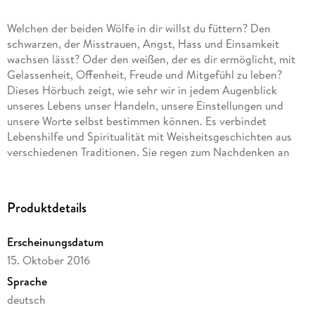
Welchen der beiden Wölfe in dir willst du füttern? Den
schwarzen, der Misstrauen, Angst, Hass und Einsamkeit
wachsen lässt? Oder den weißen, der es dir ermöglicht, mit
Gelassenheit, Offenheit, Freude und Mitgefühl zu leben?
Dieses Hörbuch zeigt, wie sehr wir in jedem Augenblick
unseres Lebens unser Handeln, unsere Einstellungen und
unsere Worte selbst bestimmen können. Es verbindet
Lebenshilfe und Spiritualität mit Weisheitsgeschichten aus
verschiedenen Traditionen. Sie regen zum Nachdenken an
und dienen als Anker, um unser Leben gelassen, glücklich und
in innerem Frieden zu leben.
Welchen der beiden Wölfe in dir willst du füttern? Den
Produktdetails
schwarzen, der Misstrauen, Angst, Hass und Einsamkeit
wachsen lässt? Oder den weißen, der es dir ermöglicht, mit
Erscheinungsdatum
Gelassenheit, Offenheit, Freude und Mitgefühl zu leben?
15. Oktober 2016
Dieses Hörbuch zeigt, wie sehr wir in jedem Augenblick
unseres Lebens unser Handeln, unsere Einstellungen und
Sprache
unsere Worte selbst bestimmen können. Es verbindet
deutsch
Lebenshilfe und Spiritualität mit Weisheitsgeschichten aus