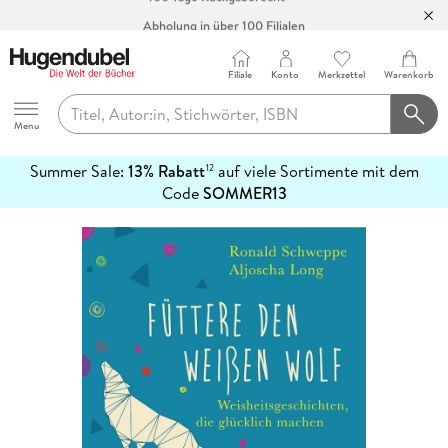
Abholung in über 100 Filialen
Filiale
Konto
Merkzettel
Warenkorb
Hugendubel
Menu
Summer Sale:
13% Rabatt
auf viele Sortimente mit dem
12
mehr
Code
SOMMER13
erfahren