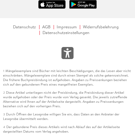
Datenschutz
AGB
Impressum
Widerrufsbelehrung
Datenschutzeinstellungen
Mängelexemplare sind Bücher mit leichten Beschädigungen, die das Lesen aber nicht
1
einschränken. Mängelexemplare sind durch einen Stempel als solche gekennzeichnet.
Die frühere Buchpreisbindung ist aufgehoben. Angaben zu Preissenkungen beziehen
sich auf den gebundenen Preis eines mangelfreien Exemplars.
Diese Artikel unterliegen nicht der Preisbindung, die Preisbindung dieser Artikel
2
wurde aufgehoben oder der Preis wurde vom Verlag gesenkt. Die jeweils zutreffende
Alternative wird Ihnen auf der Artikelseite dargestellt. Angaben zu Preissenkungen
beziehen sich auf den vorherigen Preis.
Durch Öffnen der Leseprobe willigen Sie ein, dass Daten an den Anbieter der
3
Leseprobe übermittelt werden.
Der gebundene Preis dieses Artikels wird nach Ablauf des auf der Artikelseite
4
dargestellten Datums vom Verlag angehoben.