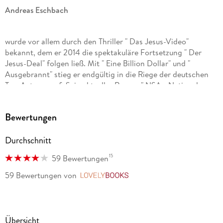
Andreas Eschbach
wurde vor allem durch den Thriller " Das Jesus-Video"
bekannt, dem er 2014 die spektakuläre Fortsetzung " Der
Jesus-Deal" folgen ließ. Mit " Eine Billion Dollar" und "
Ausgebrannt" stieg er endgültig in die Riege der deutschen
Top-Autoren auf. Sein aktueller Roman " NSA - Nationales-
Sicherheits-Amt" stand wochenlang auf der
Bewertungen
Spiegel-
Durchschnitt
Bestsellerliste
15
59 Bewertungen
.
59 Bewertungen
von
LovelyBooks
Robert Reinagl
ist seit dem Jahr 2000 Ensemblenmitglied des Wiener
Übersicht