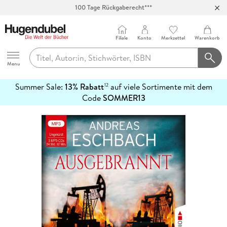
Abholung in über 100 Filialen
Filiale
Konto
Merkzettel
Warenkorb
Hugendubel
Menu
Summer Sale:
13% Rabatt
auf viele Sortimente mit dem
12
mehr
Code
SOMMER13
erfahren