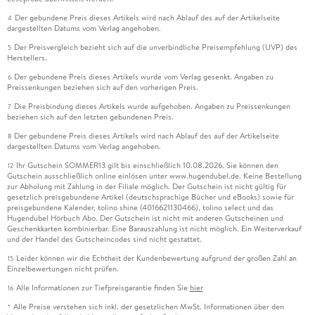
Der gebundene Preis dieses Artikels wird nach Ablauf des auf der Artikelseite
4
dargestellten Datums vom Verlag angehoben.
Der Preisvergleich bezieht sich auf die unverbindliche Preisempfehlung (UVP) des
5
Herstellers.
Der gebundene Preis dieses Artikels wurde vom Verlag gesenkt. Angaben zu
6
Preissenkungen beziehen sich auf den vorherigen Preis.
Die Preisbindung dieses Artikels wurde aufgehoben. Angaben zu Preissenkungen
7
beziehen sich auf den letzten gebundenen Preis.
Der gebundene Preis dieses Artikels wird nach Ablauf des auf der Artikelseite
8
dargestellten Datums vom Verlag angehoben.
Ihr Gutschein SOMMER13 gilt bis einschließlich 10.08.2026. Sie können den
12
Gutschein ausschließlich online einlösen unter www.hugendubel.de. Keine Bestellung
zur Abholung mit Zahlung in der Filiale möglich. Der Gutschein ist nicht gültig für
gesetzlich preisgebundene Artikel (deutschsprachige Bücher und eBooks) sowie für
preisgebundene Kalender, tolino shine (4016621130466), tolino select und das
Hugendubel Hörbuch Abo. Der Gutschein ist nicht mit anderen Gutscheinen und
Geschenkkarten kombinierbar. Eine Barauszahlung ist nicht möglich. Ein Weiterverkauf
und der Handel des Gutscheincodes sind nicht gestattet.
Leider können wir die Echtheit der Kundenbewertung aufgrund der großen Zahl an
15
Einzelbewertungen nicht prüfen.
Alle Informationen zur Tiefpreisgarantie finden Sie
hier
16
Alle Preise verstehen sich inkl. der gesetzlichen MwSt. Informationen über den
*