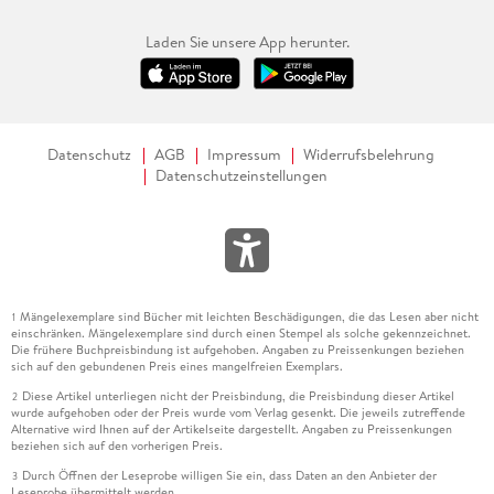
Laden Sie unsere App herunter.
Datenschutz
AGB
Impressum
Widerrufsbelehrung
Datenschutzeinstellungen
Mängelexemplare sind Bücher mit leichten Beschädigungen, die das Lesen aber nicht
1
einschränken. Mängelexemplare sind durch einen Stempel als solche gekennzeichnet.
Die frühere Buchpreisbindung ist aufgehoben. Angaben zu Preissenkungen beziehen
sich auf den gebundenen Preis eines mangelfreien Exemplars.
Diese Artikel unterliegen nicht der Preisbindung, die Preisbindung dieser Artikel
2
wurde aufgehoben oder der Preis wurde vom Verlag gesenkt. Die jeweils zutreffende
Alternative wird Ihnen auf der Artikelseite dargestellt. Angaben zu Preissenkungen
beziehen sich auf den vorherigen Preis.
Durch Öffnen der Leseprobe willigen Sie ein, dass Daten an den Anbieter der
3
Leseprobe übermittelt werden.