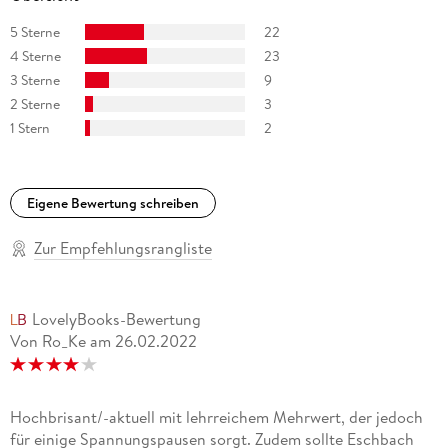
Burgtheaters. Außerdem zählt er zu den meistgebuchten
Sprechern Österreichs - ob für Hörspiele, Dokumentationen,
5 Sterne
22
Synchronisationen, Hörbucher oder Werbespots, Reinagls
4 Sterne
23
ausgesprochen wandlungsfähige Stimme findet stets den
3 Sterne
9
richtigen Ton.
2 Sterne
3
1 Stern
2
Eigene Bewertung schreiben
Zur Empfehlungsrangliste
LovelyBooks-Bewertung
Von Ro_Ke
am
26.02.2022
Hochbrisant/-aktuell mit lehrreichem Mehrwert, der jedoch
für einige Spannungspausen sorgt. Zudem sollte Eschbach