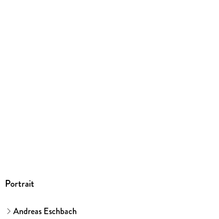
149/138/7 mm
GTIN
9783785780367
Herstelleradresse
Bastei Lübbe AG, Schanzenstr. 6-20, 51063 Köln,
produktsicherheit@bastei-luebbe.de
Portrait
Andreas Eschbach