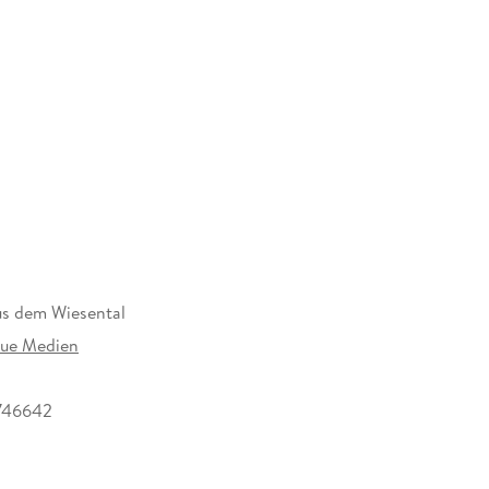
us dem Wiesental
ue Medien
746642