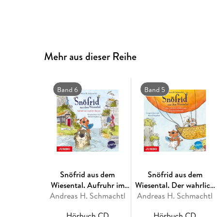
Mehr aus dieser Reihe
Band 6
Band 5
Snöfrid aus dem
Snöfrid aus dem
Wiesental. Aufruhr im
Wiesental. Der wahrlich
Land der Riesen,Audio-
Andreas H. Schmachtl
Andreas H. Schmachtl
wildbewegte Flug im
CD, MP3
Luftschiff,Audio-CD
Hörbuch CD
Hörbuch CD