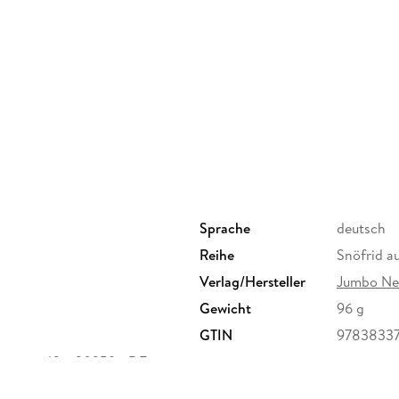
Sprache
deutsch
Reihe
Snöfrid a
Verlag/Hersteller
Jumbo Ne
Gewicht
96 g
GTIN
9783833
enstr. 42a, 20259 - DE,
en.de