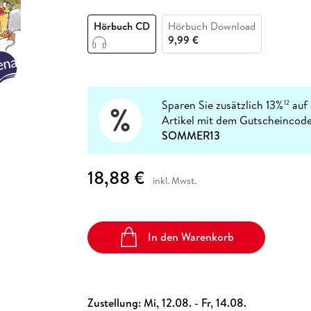
Fremdsprachige Bücher
n Lernhilfen
 Jugendbücher
eiber
Hörbuch Downloads im Bundle
cher
 Vergleich
 Puzzlezubehör
Lernen
New Adult
STABILO
Taschenbücher
Hörbuch CD
Hörbuch Download
hilfen
hriller
 Backen
er
lender
Ratgeber
9,99 €
op
hriller
Romance
Sachbücher
precher:innen
Science Fiction
Sparen Sie zusätzlich 13%
auf 
12
Artikel mit dem Gutscheincode
Fremdsprachige Bücher
SOMMER13
18,88 €
inkl. Mwst.
In den Warenkorb
Zustellung:
Mi, 12.08. - Fr, 14.08.