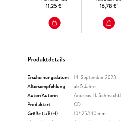
11,25 €
16,78 €
*
*
Produktdetails
Erscheinungsdatum
14. September 2023
Altersempfehlung
ab 5 Jahre
Autor/Autorin
Andreas H. Schmachtl
Produktart
CD
Größe (L/B/H)
10/125/140 mm
Herstelleradresse
Jumbo Neue Medien, Henriett
Hamburg, info@jumbo-medi