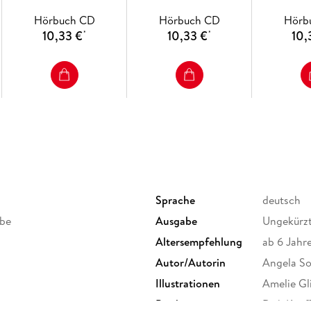
Hörbuch CD
Hörbuch CD
Hörb
10,33 €
10,33 €
10,
*
*
Sprache
deutsch
abe
Ausgabe
Ungekürz
Altersempfehlung
ab 6 Jahr
Autor/Autorin
Angela S
Illustrationen
Amelie Gl
Produziert von
Dirk Kauff