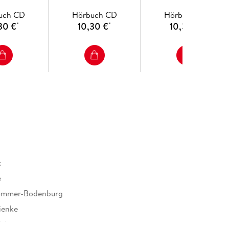
uch CD
Hörbuch CD
Hörbuch CD
30 €
10,30 €
10,30 €
*
*
*
t
e
ommer-Bodenburg
ienke
els