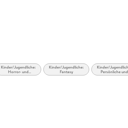
Originaltitel
Der kleine
Audioinhalt
Hörbuch
Größe (L/B/H)
141/137/9
Herstelleradresse
Argon Ve
Berlin, A
produktsi
Kinder/Jugendliche:
Kinder/Jugendliche:
Kinder/Jugendlic
Horror- und
Fantasy
Persönliche un
Geistergeschichten
soziale Themen
Freunde und
Freundschaft