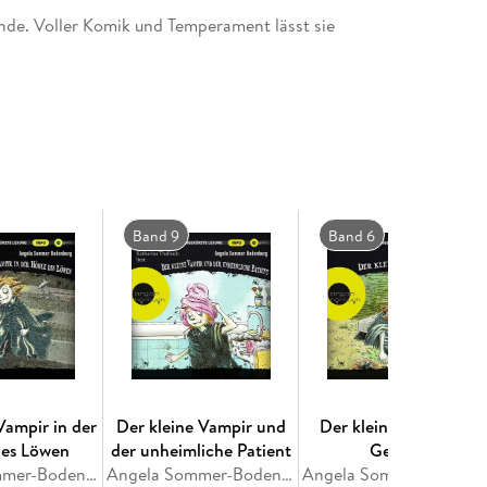
unde. Voller Komik und Temperament lässt sie
Band 9
Band 6
Vampir in der
Der kleine Vampir und
Der kleine Vampir in
des Löwen
der unheimliche Patient
Gefahr
Angela Sommer-Bodenburg
Angela Sommer-Bodenburg
Angela Sommer-Bodenbu