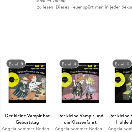
Kleinen Vampir
zu lesen. Dieses Feuer spürt man in jeder Sek
Rüdiger, Anton und Anna lebendig werden.
Band 18
Band 14
Band 10
Der kleine Vampir hat
Der kleine Vampir und
Der kleine 
Geburtstag
die Klassenfahrt
Höhle 
Angela Sommer-Bodenburg
Angela Sommer-Bodenburg