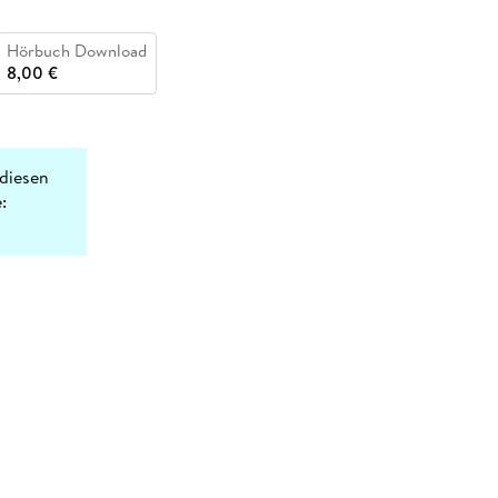
Hörbuch Download
8,00 €
diesen
: