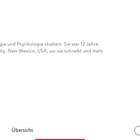
e und Psychologie studiert. Sie war 12 Jahre
ity, New Mexico, USA, wo sie schreibt und malt.
cals, Theaterstücke und Hörbücher zur Serie, die
rde.
r Bühne, spielt in Film und Fernsehen. Seit Ende
 erhielt sie u. a. den Deutschen Filmpreis und den
chern ihre unverwechselbare Stimme. 2014 erhielt
Übersicht
.