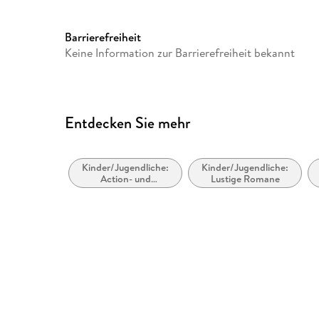
Verlag/Hersteller
Argon Sauerländer Audio
Produktart
CD
Barrierefreiheit
Keine Information zur Barrierefreiheit bekannt
Gewicht
88 g
GTIN
9783839842942
Entdecken Sie mehr
Kinder/Jugendliche:
Kinder/Jugendliche:
Action- und
Lustige Romane
Abenteuergeschichten