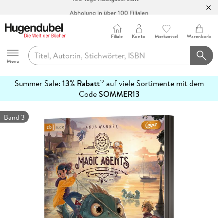
Abholung in über 100 Filialen
Filiale
Konto
Merkzettel
Warenkorb
Hugendubel
Menu
Summer Sale:
13% Rabatt
auf viele Sortimente mit dem
12
mehr
Code
SOMMER13
erfahren
Band 3