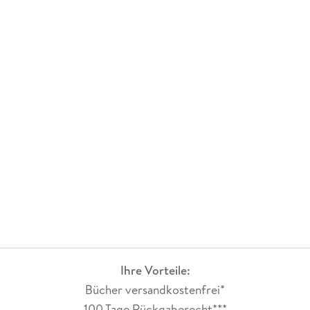
nicht nur ein richtig und ein falsch gibt, sondern auch viele
Nuancen dazwischen. Dabei spinnt sie das alles in eine
lockere, zugleich spannende Story, bei der ich keine Minute
verpassen wollte. Gelesen wird das Hörbuch von Mia Diekow,
die lebendig und mitreißend spricht.
Auch für diesen dritten Band gibt es eine Empfehlung von
mir. Tolle Story, interessante Charaktere und einfach jedes
Mal ein super Setting.
Ihre Vorteile:
Bücher versandkostenfrei*
100 Tage Rückgaberecht***