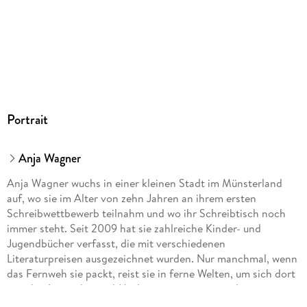
Herstelleradresse
Penguin Random House Verlagsgruppe GmbH, Neumarkter
Straße 28, 81673 München,
produktsicherheit@penguinrandomhouse.de
Portrait
Anja Wagner
Anja Wagner wuchs in einer kleinen Stadt im Münsterland
auf, wo sie im Alter von zehn Jahren an ihrem ersten
Schreibwettbewerb teilnahm und wo ihr Schreibtisch noch
immer steht. Seit 2009 hat sie zahlreiche Kinder- und
Jugendbücher verfasst, die mit verschiedenen
Literaturpreisen ausgezeichnet wurden. Nur manchmal, wenn
das Fernweh sie packt, reist sie in ferne Welten, um sich dort
von den Legenden und Mythen zu neuen magischen
Geschichten inspirieren zu lassen.