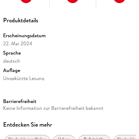
Produktdetails
Erscheinungsdatum
22. Mai 2024
Sprache
deutsch
Auflage
Ungekürzte Lesung
Ausgabe
Ungekürzt
Barrierefreiheit
Laufzeit
Keine Information zur Barrierefreiheit bekannt
388 Minuten
Altersempfehlung
Entdecken Sie mehr
von 10 bis 99 Jahren