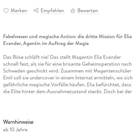
Merken
Empfehlen
Bewerten
Fabelwesen und magische Action: die dritte Mission für Elia
Evander, Agentin im Auftrag der Magie
Das Böse schläft nie! Das stellt Magentin Elia Evander
schnell fest, als sie für eine brisante Geheimoperation nach
Schweden geschickt wird. Zusammen mit Magentenschüler
Emil soll sie undercover in einem Internat ermitteln, wo sich
gefährliche magische Vorfälle häufen. Elia befürchtet, dass
die Elite hinter dem Ausnahmezustand steckt. Doch bei der
Suche nach Beweisen gerät sie in eine Falle aufgebrachter
Trolle. Sind diese Fabelwesen etwa zu der machthungrigen
Organisation übergelaufen? Und hat Elia noch eine Chance,
das Gute siegen zu lassen - damit in Stockholm endlich Ruhe
Warnhinweise
einkehrt und die Menschen wieder unbesorgt schlafen
ab 10 Jahre
können?