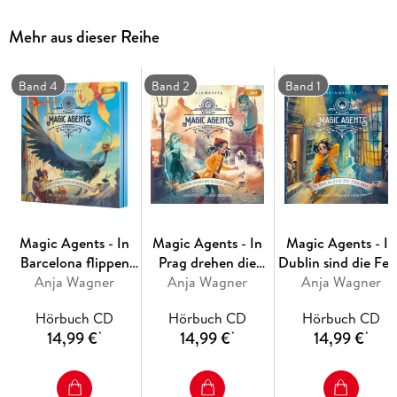
Ungekürzte Lesung mit Mia Diekow
Mehr aus dieser Reihe
1 MP3-CD, 6h 28min Lesung. Ungekürzte Ausgabe
Band 4
Band 2
Band 1
Magic Agents - In
Magic Agents - In
Magic Agents - In
Barcelona flippen
Prag drehen die
Dublin sind die Fe
die Drachen aus!
Anja Wagner
Geister durch!
Anja Wagner
Anja Wagner
los!
Hörbuch CD
Hörbuch CD
Hörbuch CD
14,99 €
14,99 €
14,99 €
*
*
*