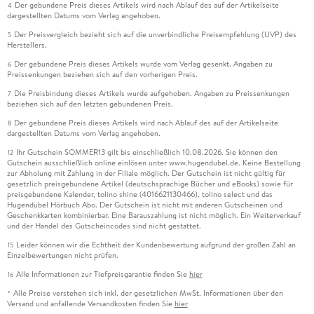
Der gebundene Preis dieses Artikels wird nach Ablauf des auf der Artikelseite
4
dargestellten Datums vom Verlag angehoben.
Der Preisvergleich bezieht sich auf die unverbindliche Preisempfehlung (UVP) des
5
Herstellers.
Der gebundene Preis dieses Artikels wurde vom Verlag gesenkt. Angaben zu
6
Preissenkungen beziehen sich auf den vorherigen Preis.
Die Preisbindung dieses Artikels wurde aufgehoben. Angaben zu Preissenkungen
7
beziehen sich auf den letzten gebundenen Preis.
Der gebundene Preis dieses Artikels wird nach Ablauf des auf der Artikelseite
8
dargestellten Datums vom Verlag angehoben.
Ihr Gutschein SOMMER13 gilt bis einschließlich 10.08.2026. Sie können den
12
Gutschein ausschließlich online einlösen unter www.hugendubel.de. Keine Bestellung
zur Abholung mit Zahlung in der Filiale möglich. Der Gutschein ist nicht gültig für
gesetzlich preisgebundene Artikel (deutschsprachige Bücher und eBooks) sowie für
preisgebundene Kalender, tolino shine (4016621130466), tolino select und das
Hugendubel Hörbuch Abo. Der Gutschein ist nicht mit anderen Gutscheinen und
Geschenkkarten kombinierbar. Eine Barauszahlung ist nicht möglich. Ein Weiterverkauf
und der Handel des Gutscheincodes sind nicht gestattet.
Leider können wir die Echtheit der Kundenbewertung aufgrund der großen Zahl an
15
Einzelbewertungen nicht prüfen.
Alle Informationen zur Tiefpreisgarantie finden Sie
hier
16
Alle Preise verstehen sich inkl. der gesetzlichen MwSt. Informationen über den
*
Versand und anfallende Versandkosten finden Sie
hier