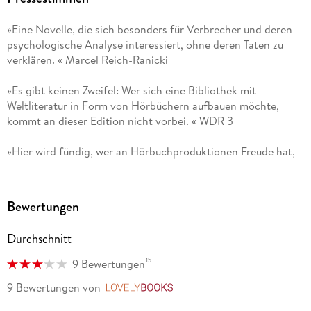
»Eine Novelle, die sich besonders für Verbrecher und deren
psychologische Analyse interessiert, ohne deren Taten zu
verklären. « Marcel Reich-Ranicki
»Es gibt keinen Zweifel: Wer sich eine Bibliothek mit
Weltliteratur in Form von Hörbüchern aufbauen möchte,
kommt an dieser Edition nicht vorbei. « WDR 3
»Hier wird fündig, wer an Hörbuchproduktionen Freude hat,
die nicht schnell hingeschludert sind, sondern mit einer
Regie-Idee zum Text vom und für den Rundfunk produziert
sind. « NDR KULTUR
Bewertungen
»Mehr Zeit hätte man ja immer gern, aber für diese schönen
Durchschnitt
Hörbücher [. . .] besonders. « WAZ
15
9 Bewertungen
»Die Hörbuch-Edition Große Werke. Große Stimmen. umfasst
9 Bewertungen
von
LovelyBooks
herausragende Lesungen deutschsprachiger Sprecherinnen
und Sprecher, die in den Archiven der Rundfunkanstalten