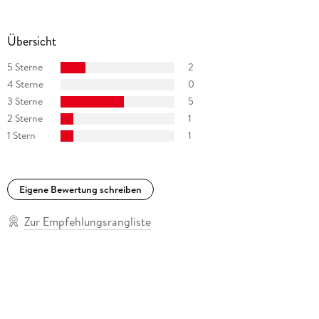
schlummern. « SAARLÄNDISCHER RUNDFUNK
Übersicht
5 Sterne
2
4 Sterne
0
3 Sterne
5
2 Sterne
1
1 Stern
1
Eigene Bewertung schreiben
Zur Empfehlungsrangliste