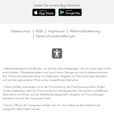
Laden Sie unsere App herunter.
Datenschutz
AGB
Impressum
Widerrufsbelehrung
Datenschutzeinstellungen
Mängelexemplare sind Bücher mit leichten Beschädigungen, die das Lesen aber nicht
1
einschränken. Mängelexemplare sind durch einen Stempel als solche gekennzeichnet.
Die frühere Buchpreisbindung ist aufgehoben. Angaben zu Preissenkungen beziehen
sich auf den gebundenen Preis eines mangelfreien Exemplars.
Diese Artikel unterliegen nicht der Preisbindung, die Preisbindung dieser Artikel
2
wurde aufgehoben oder der Preis wurde vom Verlag gesenkt. Die jeweils zutreffende
Alternative wird Ihnen auf der Artikelseite dargestellt. Angaben zu Preissenkungen
beziehen sich auf den vorherigen Preis.
Durch Öffnen der Leseprobe willigen Sie ein, dass Daten an den Anbieter der
3
Leseprobe übermittelt werden.