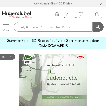
Abholung in über 100 Filialen
Filiale
Konto
Merkzettel
Warenkorb
Hugendubel
Menu
Summer Sale:
13% Rabatt
auf viele Sortimente mit dem
12
mehr
Code
SOMMER13
erfahren
Band 15