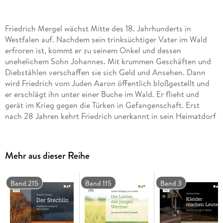
Friedrich Mergel wächst Mitte des 18. Jahrhunderts in
Westfalen auf. Nachdem sein trinksüchtiger Vater im Wald
erfroren ist, kommt er zu seinem Onkel und dessen
unehelichem Sohn Johannes. Mit krummen Geschäften und
Diebstählen verschaffen sie sich Geld und Ansehen. Dann
wird Friedrich vom Juden Aaron öffentlich bloßgestellt und
er erschlägt ihn unter einer Buche im Wald. Er flieht und
gerät im Krieg gegen die Türken in Gefangenschaft. Erst
nach 28 Jahren kehrt Friedrich unerkannt in sein Heimatdorf
zurück. Doch seine Schuld lässt ihm keine Ruhe und so
erhängt er sich schließlich an dem Baum, den man seit dem
Mord die Judenbuche nennt. Ungekürzte Lesung mit Tatja
Mehr aus dieser Reihe
Seibt1 mp3-CD Laufzeit 124 min
Band 215
Band 115
Band 3