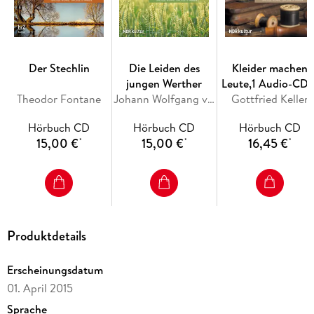
Der Stechlin
Die Leiden des
Kleider machen
jungen Werther
Leute,1 Audio-CD, 
Theodor Fontane
Johann Wolfgang von Goethe
Gottfried Keller
MP3
Hörbuch CD
Hörbuch CD
Hörbuch CD
15,00 €
15,00 €
16,45 €
*
*
*
Produktdetails
Erscheinungsdatum
01. April 2015
Sprache