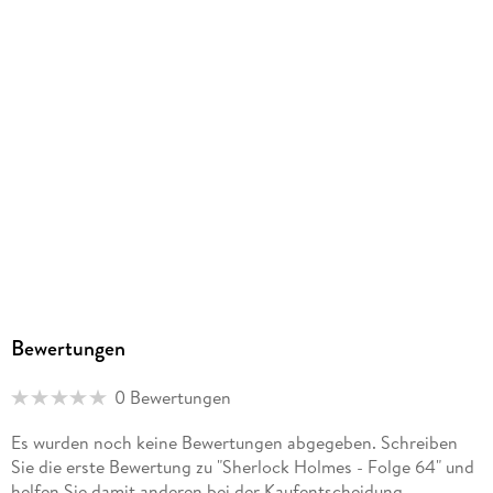
90 g
GTIN
9783785786949
Herstelleradresse
Bastei Lübbe AG, Schanzenstr. 6-20, 51063 Köln,
produktsicherheit@bastei-luebbe.de
Bewertungen
0 Bewertungen
Es wurden noch keine Bewertungen abgegeben. Schreiben
Sie die erste Bewertung zu "Sherlock Holmes - Folge 64" und
helfen Sie damit anderen bei der Kaufentscheidung.