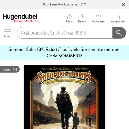
100 Tage Rückgaberecht***
Abholung in über 100 Filialen
Filiale
Konto
Merkzettel
Warenkorb
Hugendubel
Menu
Summer Sale:
13% Rabatt
auf viele Sortimente mit dem
12
mehr
Code
SOMMER13
erfahren
Band 64