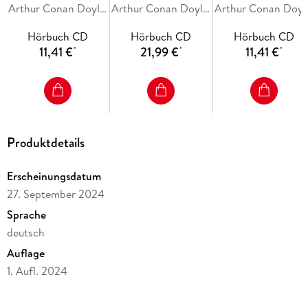
Arthur Conan Doyle, R. Austin Freeman
Arthur Conan Doyle, Amy Onn
Arthur Cona
Hörbuch CD
Hörbuch CD
Hörbuch CD
11,41 €
21,99 €
11,41 €
*
*
*
Produktdetails
Erscheinungsdatum
27. September 2024
Sprache
deutsch
Auflage
1. Aufl. 2024
Laufzeit