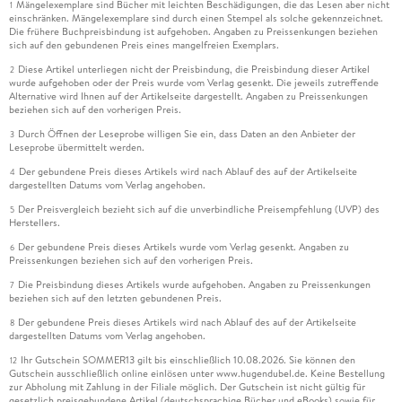
Mängelexemplare sind Bücher mit leichten Beschädigungen, die das Lesen aber nicht
1
einschränken. Mängelexemplare sind durch einen Stempel als solche gekennzeichnet.
Die frühere Buchpreisbindung ist aufgehoben. Angaben zu Preissenkungen beziehen
sich auf den gebundenen Preis eines mangelfreien Exemplars.
Diese Artikel unterliegen nicht der Preisbindung, die Preisbindung dieser Artikel
2
wurde aufgehoben oder der Preis wurde vom Verlag gesenkt. Die jeweils zutreffende
Alternative wird Ihnen auf der Artikelseite dargestellt. Angaben zu Preissenkungen
beziehen sich auf den vorherigen Preis.
Durch Öffnen der Leseprobe willigen Sie ein, dass Daten an den Anbieter der
3
Leseprobe übermittelt werden.
Der gebundene Preis dieses Artikels wird nach Ablauf des auf der Artikelseite
4
dargestellten Datums vom Verlag angehoben.
Der Preisvergleich bezieht sich auf die unverbindliche Preisempfehlung (UVP) des
5
Herstellers.
Der gebundene Preis dieses Artikels wurde vom Verlag gesenkt. Angaben zu
6
Preissenkungen beziehen sich auf den vorherigen Preis.
Die Preisbindung dieses Artikels wurde aufgehoben. Angaben zu Preissenkungen
7
beziehen sich auf den letzten gebundenen Preis.
Der gebundene Preis dieses Artikels wird nach Ablauf des auf der Artikelseite
8
dargestellten Datums vom Verlag angehoben.
Ihr Gutschein SOMMER13 gilt bis einschließlich 10.08.2026. Sie können den
12
Gutschein ausschließlich online einlösen unter www.hugendubel.de. Keine Bestellung
zur Abholung mit Zahlung in der Filiale möglich. Der Gutschein ist nicht gültig für
gesetzlich preisgebundene Artikel (deutschsprachige Bücher und eBooks) sowie für