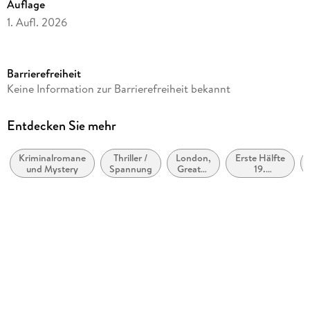
Auflage
1. Aufl. 2026
Laufzeit
120 Minuten
Barrierefreiheit
Altersempfehlung
Keine Information zur Barrierefreiheit bekannt
ab 16 Jahre
Reihe
Entdecken Sie mehr
Sherlock Holmes, 74
Kriminalromane
Thriller /
London,
Erste Hälfte
Autor/Autorin
und Mystery
Spannung
Greater
19.
Arthur Conan Doyle, Amy Onn
London
Jahrhundert
(ca. 1800
Sprecher/Sprecherin
bis ca.
1850)
Joachim Tennstedt, Detlef Bierstedt
Verlag/Hersteller
Lübbe Audio
Originalsprache
deutsch