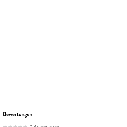
Produktart
CD
Audioinhalt
Hörspiel
GTIN
9783785788141
Herstelleradresse
Bastei Lübbe AG, Schanzenstr. 6-20, 51063 Köln,
produktsicherheit@bastei-luebbe.de
Bewertungen
0 Bewertungen