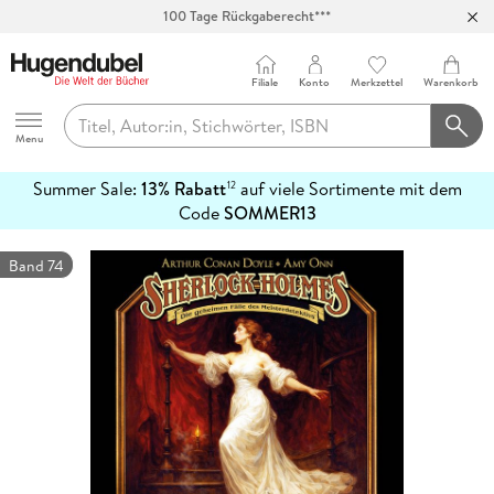
Abholung in über 100 Filialen
Filiale
Konto
Merkzettel
Warenkorb
Hugendubel
Menu
Summer Sale:
13% Rabatt
auf viele Sortimente mit dem
12
mehr
Code
SOMMER13
erfahren
Band 74