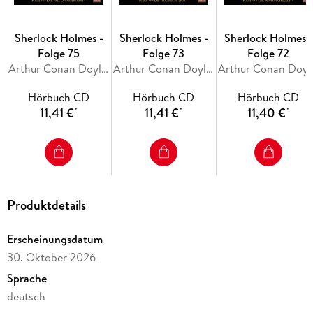
Sherlock Holmes -
Sherlock Holmes -
Sherlock Holmes -
Folge 75
Folge 73
Folge 72
Arthur Conan Doyle, R. Austin Freeman
Arthur Conan Doyle, R. Austin Freeman
Arthur Cona
Hörbuch CD
Hörbuch CD
Hörbuch CD
11,41 €
11,41 €
11,40 €
*
*
*
Produktdetails
Erscheinungsdatum
30. Oktober 2026
Sprache
deutsch