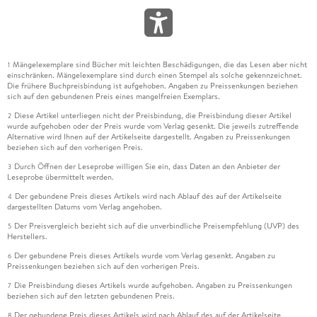
Mängelexemplare sind Bücher mit leichten Beschädigungen, die das Lesen aber nicht
1
einschränken. Mängelexemplare sind durch einen Stempel als solche gekennzeichnet.
Die frühere Buchpreisbindung ist aufgehoben. Angaben zu Preissenkungen beziehen
sich auf den gebundenen Preis eines mangelfreien Exemplars.
Diese Artikel unterliegen nicht der Preisbindung, die Preisbindung dieser Artikel
2
wurde aufgehoben oder der Preis wurde vom Verlag gesenkt. Die jeweils zutreffende
Alternative wird Ihnen auf der Artikelseite dargestellt. Angaben zu Preissenkungen
beziehen sich auf den vorherigen Preis.
Durch Öffnen der Leseprobe willigen Sie ein, dass Daten an den Anbieter der
3
Leseprobe übermittelt werden.
Der gebundene Preis dieses Artikels wird nach Ablauf des auf der Artikelseite
4
dargestellten Datums vom Verlag angehoben.
Der Preisvergleich bezieht sich auf die unverbindliche Preisempfehlung (UVP) des
5
Herstellers.
Der gebundene Preis dieses Artikels wurde vom Verlag gesenkt. Angaben zu
6
Preissenkungen beziehen sich auf den vorherigen Preis.
Die Preisbindung dieses Artikels wurde aufgehoben. Angaben zu Preissenkungen
7
beziehen sich auf den letzten gebundenen Preis.
Der gebundene Preis dieses Artikels wird nach Ablauf des auf der Artikelseite
8