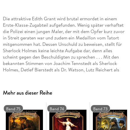
Die attraktive Edith Grant wird brutal ermordet in einem
Erste-Klasse-Zugabteil aufgefunden. Wenig später verhaftet
die Polizei einen jungen Maler, der mit dem Opfer kurz zuvor
in Streit geraten war und zudem ein Medaillon vom Tatort
mitgenommen hat. Dessen Unschuld zu beweisen, stellt für
Sherlock Holmes keine leichte Aufgabe dar, denn alles
scheint gegen den Beschuldigten zu sprechen . . . Mit den
bekannten Stimmen von Joachim Tennstedt als Sherlock
Holmes, Detlef Bierstedt als Dr. Watson, Lutz Reichert als
Inspektor Lestrade sowie Bene Gutjan, Bodo Primus, Thomas
Balou Martin, Uschi Hugo und Axel Lutter. CD Standard
Audio Format.
Mehr aus dieser Reihe
Hörspiel
Band 75
Band 74
Band 73