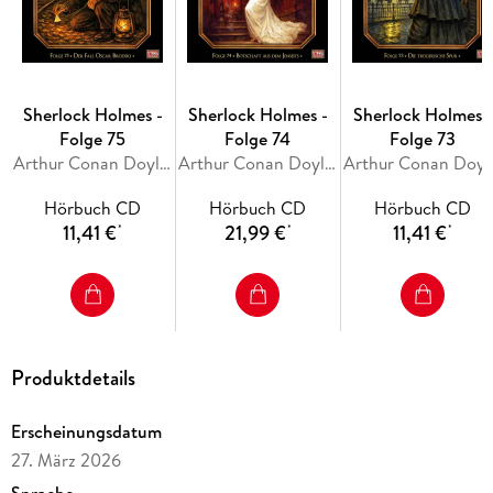
Sherlock Holmes -
Sherlock Holmes -
Sherlock Holmes -
Folge 75
Folge 74
Folge 73
Arthur Conan Doyle, R. Austin Freeman
Arthur Conan Doyle, Amy Onn
Arthur Cona
Hörbuch CD
Hörbuch CD
Hörbuch CD
11,41 €
21,99 €
11,41 €
*
*
*
Produktdetails
Erscheinungsdatum
27. März 2026