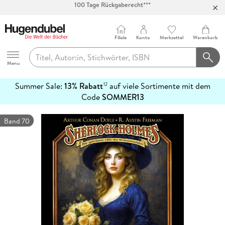
Abholung in über 100 Filialen
Filiale
Konto
Merkzettel
Warenkorb
Hugendubel
Menu
Summer Sale:
13% Rabatt
auf viele Sortimente mit dem
12
mehr
Code
SOMMER13
erfahren
Band 70