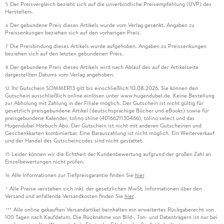
Der Preisvergleich bezieht sich auf die unverbindliche Preisempfehlung (UVP) des
5
Herstellers.
Der gebundene Preis dieses Artikels wurde vom Verlag gesenkt. Angaben zu
6
Preissenkungen beziehen sich auf den vorherigen Preis.
Die Preisbindung dieses Artikels wurde aufgehoben. Angaben zu Preissenkungen
7
beziehen sich auf den letzten gebundenen Preis.
Der gebundene Preis dieses Artikels wird nach Ablauf des auf der Artikelseite
8
dargestellten Datums vom Verlag angehoben.
Ihr Gutschein SOMMER13 gilt bis einschließlich 10.08.2026. Sie können den
12
Gutschein ausschließlich online einlösen unter www.hugendubel.de. Keine Bestellung
zur Abholung mit Zahlung in der Filiale möglich. Der Gutschein ist nicht gültig für
gesetzlich preisgebundene Artikel (deutschsprachige Bücher und eBooks) sowie für
preisgebundene Kalender, tolino shine (4016621130466), tolino select und das
Hugendubel Hörbuch Abo. Der Gutschein ist nicht mit anderen Gutscheinen und
Geschenkkarten kombinierbar. Eine Barauszahlung ist nicht möglich. Ein Weiterverkauf
und der Handel des Gutscheincodes sind nicht gestattet.
Leider können wir die Echtheit der Kundenbewertung aufgrund der großen Zahl an
15
Einzelbewertungen nicht prüfen.
Alle Informationen zur Tiefpreisgarantie finden Sie
hier
16
Alle Preise verstehen sich inkl. der gesetzlichen MwSt. Informationen über den
*
Versand und anfallende Versandkosten finden Sie
hier
Alle online gekauften Versandartikel beinhalten ein erweitertes Rückgaberecht von
***
100 Tagen nach Kaufdatum. Die Rücknahme von Bild-, Ton- und Datenträgern ist nur bei