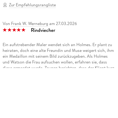
Zur Empfehlungsrangliste
Von
Frank W. Werneburg
am
27.03.2026
Rindviecher
Ein aufstrebender Maler wendet sich an Holmes. Er plant zu
heiraten, doch eine alte Freundin und Muse weigert sich, ihm
ein Me­daillon mit seinem Bild zu­rück­zu­geben. Als Holmes
und Watson die Frau auf­suchen wollen, er­fahren sie, dass
diese er­mordet wurde. Zeugen be­richten, dass der Klient kurz
vor­her einen hef­tigen Streit mit ihr hatte. Für Les­trade und
seine Kol­legen ist die Sache klar, doch Holmes glaubt an die
Un­schuld seines Klienten.
Wie bereits die vorhergehende Folge 69 ("Die Perle des
Mandarins") stammt auch diese aus der Feder von R. Austin
Free­man. Auch hier kann der Autor wieder über­zeugen, in­
dem er einen stim­migen und im End­effekt schlüs­sigen Fall
ent­wirft, dessen Auf­lösung über­ra­schen kann. Das im Besitz