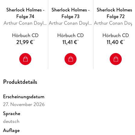
Sherlock Holmes -
Sherlock Holmes -
Sherlock Holmes -
Folge 74
Folge 73
Folge 72
Arthur Conan Doyle, Amy Onn
Arthur Conan Doyle, R. Austin Freeman
Arthur Cona
Hörbuch CD
Hörbuch CD
Hörbuch CD
21,99 €
11,41 €
11,40 €
*
*
*
Produktdetails
Erscheinungsdatum
27. November 2026
Sprache
deutsch
Auflage