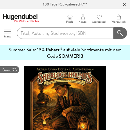
100 Tage Rückgaberecht***
Abholung in über 100 Filialen
Filiale
Konto
Merkzettel
Warenkorb
Hugendubel
Menu
Summer Sale:
13% Rabatt
auf viele Sortimente mit dem
12
mehr
Code
SOMMER13
erfahren
Band 75