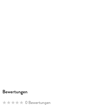
CD
Audioinhalt
Hörspiel
GTIN
9783785788158
Herstelleradresse
Bastei Lübbe AG, Schanzenstr. 6-20, 51063 Köln,
produktsicherheit@bastei-luebbe.de
Bewertungen
0 Bewertungen