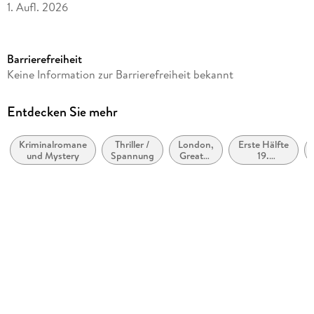
1. Aufl. 2026
Laufzeit
60 Minuten
Barrierefreiheit
Altersempfehlung
Keine Information zur Barrierefreiheit bekannt
ab 16 Jahre
Reihe
Entdecken Sie mehr
Sherlock Holmes, 75
Kriminalromane
Thriller /
London,
Erste Hälfte
Autor/Autorin
und Mystery
Spannung
Greater
19.
Arthur Conan Doyle, R. Austin Freeman
London
Jahrhundert
(ca. 1800
Sprecher/Sprecherin
bis ca.
1850)
Joachim Tennstedt, Detlef Bierstedt
Verlag/Hersteller
Lübbe Audio
Originalsprache
deutsch
Produktart