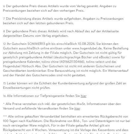
Der gebundene Preis dieses Artikels wurde vom Verlag gesenkt. Angaben zu
6
Preissenkungen beziehen sich auf den vorherigen Preis.
Die Preisbindung dieses Artikels wurde aufgehoben. Angaben zu Preissenkungen
7
beziehen sich auf den letzten gebundenen Preis.
Der gebundene Preis dieses Artikels wird nach Ablauf des auf der Artikelseite
8
dargestellten Datums vom Verlag angehoben.
Ihr Gutschein SOMMER13 gilt bis einschließlich 10.08.2026. Sie können den
12
Gutschein ausschließlich online einlösen unter www.hugendubel.de. Keine Bestellung
zur Abholung mit Zahlung in der Filiale möglich. Der Gutschein ist nicht gültig für
gesetzlich preisgebundene Artikel (deutschsprachige Bücher und eBooks) sowie für
preisgebundene Kalender, tolino shine (4016621130466), tolino select und das
Hugendubel Hörbuch Abo. Der Gutschein ist nicht mit anderen Gutscheinen und
Geschenkkarten kombinierbar. Eine Barauszahlung ist nicht möglich. Ein Weiterverkauf
und der Handel des Gutscheincodes sind nicht gestattet.
Leider können wir die Echtheit der Kundenbewertung aufgrund der großen Zahl an
15
Einzelbewertungen nicht prüfen.
Alle Informationen zur Tiefpreisgarantie finden Sie
hier
16
Alle Preise verstehen sich inkl. der gesetzlichen MwSt. Informationen über den
*
Versand und anfallende Versandkosten finden Sie
hier
Alle online gekauften Versandartikel beinhalten ein erweitertes Rückgaberecht von
***
100 Tagen nach Kaufdatum. Die Rücknahme von Bild-, Ton- und Datenträgern ist nur bei
noch versiegelter Ware möglich. Für in der Filiale gekaufte Artikel gilt ein
Rückgaberecht von 4 Wochen. Voraussetzung ist die Vorlage des Kassenbons und dass