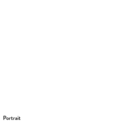
GTIN
9783862316700
Portrait