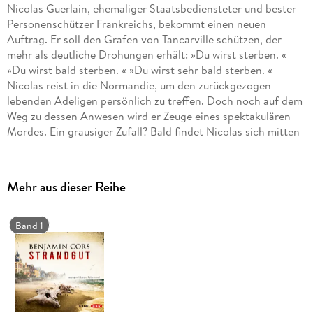
Nicolas Guerlain, ehemaliger Staatsbediensteter und bester
Personenschützer Frankreichs, bekommt einen neuen
Auftrag. Er soll den Grafen von Tancarville schützen, der
mehr als deutliche Drohungen erhält: »Du wirst sterben. «
»Du wirst bald sterben. « »Du wirst sehr bald sterben. «
Nicolas reist in die Normandie, um den zurückgezogen
lebenden Adeligen persönlich zu treffen. Doch noch auf dem
Weg zu dessen Anwesen wird er Zeuge eines spektakulären
Mordes. Ein grausiger Zufall? Bald findet Nicolas sich mitten
in einem mysteriösen Fall wieder, der weit in die
Vergangenheit reicht - und in dem ausgerechnet seine
Schutzperson die zentrale Figur zu sein scheint. Gekürzte
Mehr aus dieser Reihe
Lesung mit Sascha Rotermund6 Audio-CDs | ca. 7 h 54 min
Band 1