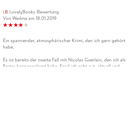
LovelyBooks-Bewertung
Von Wedma
am
18.01.2019
Ein spannender, atmosphärischer Krimi, den ich gern gehört
habe.
Es ist bereits der zweite Fall mit Nicolas Guerlain, den ich als
Erstes kennengelernt habe. Fand ich echt gut, aktuell und
spannend.Klappentext beschreibt den Anfang ganz gut:
¿Nicolas Guerlain, ehemaliger Staatsbediensteter und bester
Personenschützer Frankreichs, bekommt einen neuen
Auftrag. Er soll den Grafen von Tancarville schützen, der
mehr als deutliche Drohungen erhält: "Du wirst sterben." "Du
wirst bald sterben." "Du wirst sehr bald sterben." Nicolas reist
in die Normandie, um den zurückgezogen lebenden Adeligen
persönlich zu treffen. Doch noch auf dem Weg zu dessen
Anwesen wird er Zeuge eines spektakulären Mordes. Ein
grausiger Zufall? Bald findet Nicolas sich mitten in einem