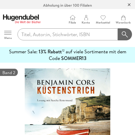
Abholung in über 100 Filialen
Filiale
Konto
Merkzettel
Warenkorb
Hugendubel
Menu
Summer Sale:
13% Rabatt
auf viele Sortimente mit dem
12
mehr
Code
SOMMER13
erfahren
Band 2