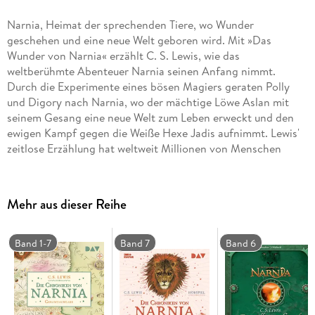
Narnia, Heimat der sprechenden Tiere, wo Wunder
geschehen und eine neue Welt geboren wird. Mit »Das
Wunder von Narnia« erzählt C. S. Lewis, wie das
weltberühmte Abenteuer Narnia seinen Anfang nimmt.
Durch die Experimente eines bösen Magiers geraten Polly
und Digory nach Narnia, wo der mächtige Löwe Aslan mit
seinem Gesang eine neue Welt zum Leben erweckt und den
ewigen Kampf gegen die Weiße Hexe Jadis aufnimmt. Lewis'
zeitlose Erzählung hat weltweit Millionen von Menschen
verzaubert. Unter der Regie von Robert Schoen hat SWR2
den Klassiker nun als opulentes und brillant besetztes
Hörspiel vertont! Hörspiel mit Friedhelm Ptok, Santiago
Mehr aus dieser Reihe
Ziesmer, Uve Teschner, Valery Tscheplanowa2 CDs | ca. 1 h 49
min CD Standard Audio Format. Hörspiel
Band 1-7
Band 7
Band 6