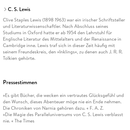
Der Audio Verlag GmbH, Hardenbergstr. 9a, 10623 Berlin,
C. S. Lewis
info@der-audio-verlag.de
Clive Staples Lewis (1898 1963) war ein irischer Schriftsteller
und Literaturwissenschaftler. Nach Abschluss seines
Studiums in Oxford hatte er ab 1954 den Lehrstuhl für
Englische Literatur des Mittelalters und der Renaissance in
Cambridge inne. Lewis traf sich in dieser Zeit häufig mit
seinem Freundeskreis, den »Inklings«, zu denen auch J. R. R.
Tolkien gehörte.
Pressestimmen
»Es gibt Bücher, die wecken ein vertrautes Glücksgefühl und
den Wunsch, dieses Abenteuer möge nie ein Ende nehmen.
Die Chroniken von Narnia gehören dazu. « F. A. Z.
»Die Magie des Paralleluniversums von C. S. Lewis verblasst
nie. « The Times