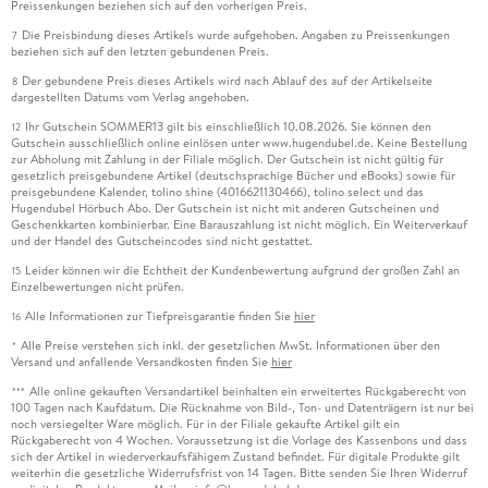
Preissenkungen beziehen sich auf den vorherigen Preis.
Die Preisbindung dieses Artikels wurde aufgehoben. Angaben zu Preissenkungen
7
beziehen sich auf den letzten gebundenen Preis.
Der gebundene Preis dieses Artikels wird nach Ablauf des auf der Artikelseite
8
dargestellten Datums vom Verlag angehoben.
Ihr Gutschein SOMMER13 gilt bis einschließlich 10.08.2026. Sie können den
12
Gutschein ausschließlich online einlösen unter www.hugendubel.de. Keine Bestellung
zur Abholung mit Zahlung in der Filiale möglich. Der Gutschein ist nicht gültig für
gesetzlich preisgebundene Artikel (deutschsprachige Bücher und eBooks) sowie für
preisgebundene Kalender, tolino shine (4016621130466), tolino select und das
Hugendubel Hörbuch Abo. Der Gutschein ist nicht mit anderen Gutscheinen und
Geschenkkarten kombinierbar. Eine Barauszahlung ist nicht möglich. Ein Weiterverkauf
und der Handel des Gutscheincodes sind nicht gestattet.
Leider können wir die Echtheit der Kundenbewertung aufgrund der großen Zahl an
15
Einzelbewertungen nicht prüfen.
Alle Informationen zur Tiefpreisgarantie finden Sie
hier
16
Alle Preise verstehen sich inkl. der gesetzlichen MwSt. Informationen über den
*
Versand und anfallende Versandkosten finden Sie
hier
Alle online gekauften Versandartikel beinhalten ein erweitertes Rückgaberecht von
***
100 Tagen nach Kaufdatum. Die Rücknahme von Bild-, Ton- und Datenträgern ist nur bei
noch versiegelter Ware möglich. Für in der Filiale gekaufte Artikel gilt ein
Rückgaberecht von 4 Wochen. Voraussetzung ist die Vorlage des Kassenbons und dass
sich der Artikel in wiederverkaufsfähigem Zustand befindet. Für digitale Produkte gilt
weiterhin die gesetzliche Widerrufsfrist von 14 Tagen. Bitte senden Sie Ihren Widerruf