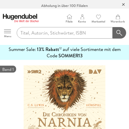
Abholung in über 100 Filialen
Filiale
Konto
Merkzettel
Warenkorb
Hugendubel
Menu
Summer Sale:
13% Rabatt
auf viele Sortimente mit dem
12
mehr
Code
SOMMER13
erfahren
Band 1