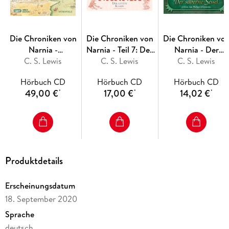
Die Chroniken von
Die Chroniken von
Die Chroniken vo
Narnia -
Narnia - Teil 7: Der
Narnia - Der
Gesamtausgabe
C. S. Lewis
letzte Kampf
C. S. Lewis
silberne Sessel,5
C. S. Lewis
Audio-CDs
Hörbuch CD
Hörbuch CD
Hörbuch CD
49,00 €
17,00 €
14,02 €
*
*
*
Produktdetails
Erscheinungsdatum
18. September 2020
Sprache
deutsch