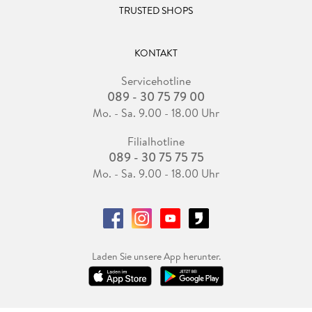
Empfehlung:
TRUSTED SHOPS
Ein Klassiker der neu Vertont wurde und dabei richtig
mitreißt und einlädt selbst das Land Narnia zu entdecken.
Wer wie ich Aslan liebt und stets hofft das die richtige
KONTAKT
Sprecherstimme ihn sprechen darf, kommt auf seine volle
Servicehotline
Kosten und das beste für mich war am Anfang und am Ende
089 - 30 75 79 00
das Lied wo es darum geht das ich irgendwann alt genug sein
werde um wieder Märchen zu verstehen!
Mo. - Sa. 9.00 - 18.00 Uhr
Filialhotline
Bewertung:
089 - 30 75 75 75
Ich gebe dem Hörbuch fünf Sterne. Einfach weil es
wunderbar neu vertont wurde, die Sprecherstimmen wirklich
Mo. - Sa. 9.00 - 18.00 Uhr
gut passten und ich einfach begeistert bin von Aslan und
seinem Land.
Laden Sie unsere App herunter.