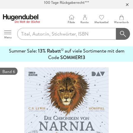
Abholung in über 100 Filialen
Filiale
Konto
Merkzettel
Warenkorb
Hugendubel
Menu
Summer Sale:
13% Rabatt
auf viele Sortimente mit dem
12
mehr
Code
SOMMER13
erfahren
Band 6