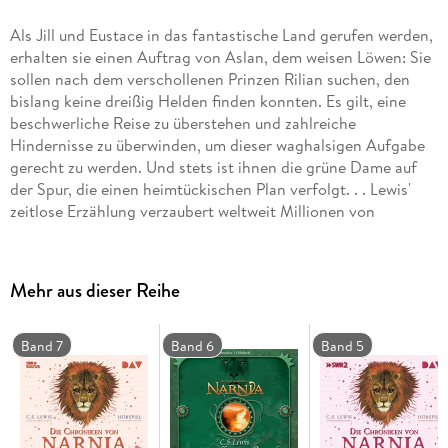
Als Jill und Eustace in das fantastische Land gerufen werden,
erhalten sie einen Auftrag von Aslan, dem weisen Löwen: Sie
sollen nach dem verschollenen Prinzen Rilian suchen, den
bislang keine dreißig Helden finden konnten. Es gilt, eine
beschwerliche Reise zu überstehen und zahlreiche
Hindernisse zu überwinden, um dieser waghalsigen Aufgabe
gerecht zu werden. Und stets ist ihnen die grüne Dame auf
der Spur, die einen heimtückischen Plan verfolgt. . . Lewis'
zeitlose Erzählung verzaubert weltweit Millionen von
Menschen. Unter der Regie von Robert Schoen hat SWR2
nun Teil sechs des Klassikers als opulentes und brillant
besetztes Hörspiel vertont! Hörspiel mit Friedhelm Ptok,
Mehr aus dieser Reihe
Martin Brambach, Sandra Schwittau, Jenny König2 CDs | ca.
1 h 50 min CD Standard Audio Format.
Hörspiel
Band 7
Band 6
Band 5