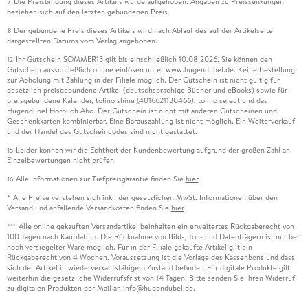
Die Preisbindung dieses Artikels wurde aufgehoben. Angaben zu Preissenkungen
7
beziehen sich auf den letzten gebundenen Preis.
Der gebundene Preis dieses Artikels wird nach Ablauf des auf der Artikelseite
8
dargestellten Datums vom Verlag angehoben.
Ihr Gutschein SOMMER13 gilt bis einschließlich 10.08.2026. Sie können den
12
Gutschein ausschließlich online einlösen unter www.hugendubel.de. Keine Bestellung
zur Abholung mit Zahlung in der Filiale möglich. Der Gutschein ist nicht gültig für
gesetzlich preisgebundene Artikel (deutschsprachige Bücher und eBooks) sowie für
preisgebundene Kalender, tolino shine (4016621130466), tolino select und das
Hugendubel Hörbuch Abo. Der Gutschein ist nicht mit anderen Gutscheinen und
Geschenkkarten kombinierbar. Eine Barauszahlung ist nicht möglich. Ein Weiterverkauf
und der Handel des Gutscheincodes sind nicht gestattet.
Leider können wir die Echtheit der Kundenbewertung aufgrund der großen Zahl an
15
Einzelbewertungen nicht prüfen.
Alle Informationen zur Tiefpreisgarantie finden Sie
hier
16
Alle Preise verstehen sich inkl. der gesetzlichen MwSt. Informationen über den
*
Versand und anfallende Versandkosten finden Sie
hier
Alle online gekauften Versandartikel beinhalten ein erweitertes Rückgaberecht von
***
100 Tagen nach Kaufdatum. Die Rücknahme von Bild-, Ton- und Datenträgern ist nur bei
noch versiegelter Ware möglich. Für in der Filiale gekaufte Artikel gilt ein
Rückgaberecht von 4 Wochen. Voraussetzung ist die Vorlage des Kassenbons und dass
sich der Artikel in wiederverkaufsfähigem Zustand befindet. Für digitale Produkte gilt
weiterhin die gesetzliche Widerrufsfrist von 14 Tagen. Bitte senden Sie Ihren Widerruf
zu digitalen Produkten per Mail an info@hugendubel.de.