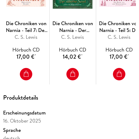
Die Chroniken von
Die Chroniken von
Die Chroniken vo
Narnia - Teil 7: Der
Narnia - Der
Narnia - Teil 5: Di
letzte Kampf
C. S. Lewis
silberne Sessel,5
C. S. Lewis
Reise auf der
C. S. Lewis
Audio-CDs
Morgenröte
Hörbuch CD
Hörbuch CD
Hörbuch CD
17,00 €
14,02 €
17,00 €
*
*
*
Produktdetails
Erscheinungsdatum
16. Oktober 2025
Sprache
deutsch