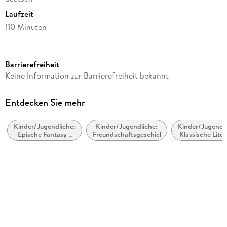
Laufzeit
110 Minuten
Altersempfehlung
ab 10 Jahre
Barrierefreiheit
Reihe
Keine Information zur Barrierefreiheit bekannt
Chroniken von Narnia, 6
Autor/Autorin
Entdecken Sie mehr
C. S. Lewis
Kinder/Jugendliche:
Kinder/Jugendliche:
Kinder/Jugendli
Übersetzung
Epische Fantasy /
Freundschaftsgeschichten
Klassische Liter
Christian Rendel, Wolfgang Hohlbein
Heldenfantasy
Sprecher/Sprecherin
Friedhelm Ptok, Martin Brambach, Sandra Schwittau, Jenny
König
Illustrationen
Pauline Baynes
Verlag/Hersteller