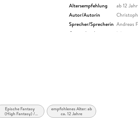
Altersempfehlung
ab 12 Jahr
Autor/Autorin
Christoph
Sprecher/Sprecherin
Andreas F
Originaltitel
Inheritan
Audioinhalt
Hörbuch
Größe (L/B/H)
146/142/
Herstelleradresse
Penguin 
Straße 28
produkts
Epische Fantasy
empfohlenes Alter: ab
(High Fantasy) /
ca. 12 Jahre
Heroische Fantasy