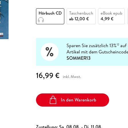
Fremdsprachige Bücher
n Lernhilfen
 Jugendbücher
eiber
Hörbuch Downloads im Bundle
cher
 Vergleich
 Puzzlezubehör
Lernen
New Adult
STABILO
Taschenbücher
Hörbuch CD
Taschenbuch
eBook epub
hilfen
hriller
 Backen
er
lender
Ratgeber
ab
12,00 €
4,99 €
op
hriller
Romance
Sachbücher
precher:innen
Science Fiction
Sparen Sie zusätzlich 13%
auf 
12
Artikel mit dem Gutscheincode
Fremdsprachige Bücher
SOMMER13
16,99 €
inkl. Mwst.
In den Warenkorb
Zustellung:
Sa, 08.08. - Di, 11.08.