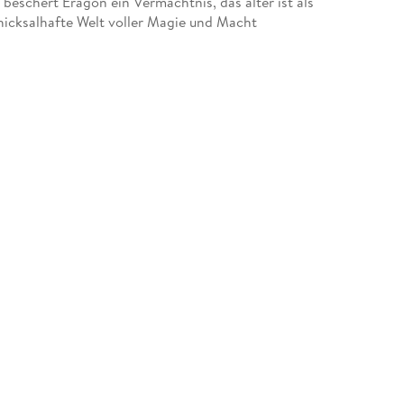
beschert Eragon ein Vermächtnis, das älter ist als
chicksalhafte Welt voller Magie und Macht
 Alagaesia, dessen grenzenlos grausamer
 seinem Schwert und den Ratschlägen seines
en das Böse. An seiner Seite Saphira, der blaue
 Drachenreiters antreten können ? Das Schicksal
te Ausgabe