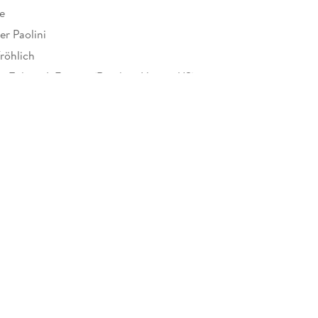
e
er Paolini
röhlich
ce Trilogy 1: Eragon (Random House, US)
15 mm
Random House Verlagsgruppe GmbH, Neumarkter
, 81673 München,
icherheit@penguinrandomhouse.de