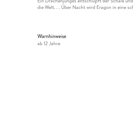
Ein Drachenjunges entschlüpft der Schale und 
die Welt. . . Über Nacht wird Eragon in eine s
geworfen. Elfe, Zwerge und Monster bevölkern
Herrscher das Volk unterjocht. Mit nichts als
Lehrmeisters stellt sich Eragon dem Kampf geg
Drache. Wird Eragon das Erbe des legendären
Warnhinweise
aller liegt in seiner Hand. . .
ab 12 Jahre
(3 mp3-CDs, Laufzeit: 20h)
Ausstattung: MP3 Ausgabe Lesung. Ungekürz