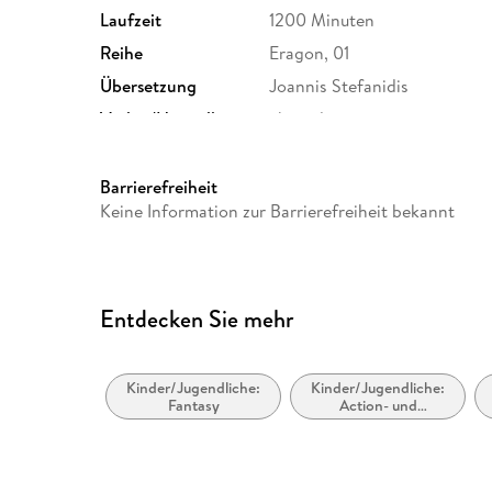
Laufzeit
1200 Minuten
Reihe
Eragon, 01
Übersetzung
Joannis Stefanidis
Verlag/Hersteller
cbj audio
Originalsprache
englisch
Gewicht
131 g
Barrierefreiheit
Keine Information zur Barrierefreiheit bekannt
GTIN
9783866040557
Entdecken Sie mehr
Kinder/Jugendliche:
Kinder/Jugendliche:
Fantasy
Action- und
Abenteuergeschichten