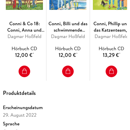
Conni & Co 18:
Conni, Billi und das
Conni, Phillip und
Conni, Anna und
schwimmende
das Katzenteam,2
Dagmar Hoßfeld
das große
Dagmar Hoßfeld
Klassenzimmer
Dagmar Hoßfeld
Audio-CD
Pferdeglück
(Conni & Co 17)
Hörbuch CD
Hörbuch CD
Hörbuch CD
12,00 €
12,00 €
13,29 €
*
*
*
Produktdetails
Erscheinungsdatum
29. August 2022
Sprache