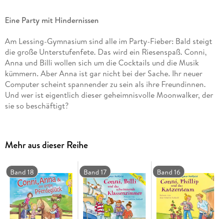
Eine Party mit Hindernissen
Am Lessing-Gymnasium sind alle im Party-Fieber: Bald steigt
die große Unterstufenfete. Das wird ein Riesenspaß. Conni,
Anna und Billi wollen sich um die Cocktails und die Musik
kümmern. Aber Anna ist gar nicht bei der Sache. Ihr neuer
Computer scheint spannender zu sein als ihre Freundinnen.
Und wer ist eigentlich dieser geheimnisvolle Moonwalker, der
sie so beschäftigt?
CD Standard Audio Format.
Lesung.
Mehr aus dieser Reihe
Gekürzte Ausgabe
Band 18
Band 17
Band 16