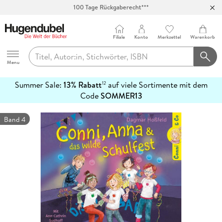
100 Tage Rückgaberecht***
Abholung in über 100 Filialen
Filiale
Konto
Merkzettel
Warenkorb
Hugendubel
Menu
Summer Sale:
13% Rabatt
auf viele Sortimente mit dem
12
mehr
Code
SOMMER13
erfahren
Band 4