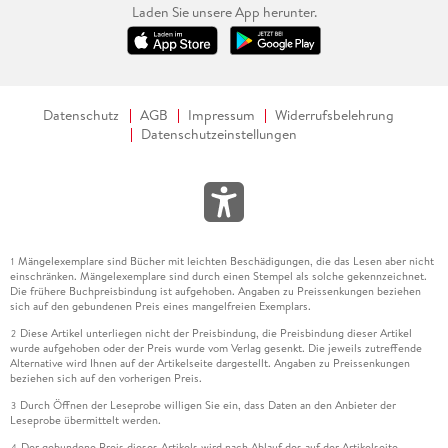
Laden Sie unsere App herunter.
Datenschutz
AGB
Impressum
Widerrufsbelehrung
Datenschutzeinstellungen
Mängelexemplare sind Bücher mit leichten Beschädigungen, die das Lesen aber nicht
1
einschränken. Mängelexemplare sind durch einen Stempel als solche gekennzeichnet.
Die frühere Buchpreisbindung ist aufgehoben. Angaben zu Preissenkungen beziehen
sich auf den gebundenen Preis eines mangelfreien Exemplars.
Diese Artikel unterliegen nicht der Preisbindung, die Preisbindung dieser Artikel
2
wurde aufgehoben oder der Preis wurde vom Verlag gesenkt. Die jeweils zutreffende
Alternative wird Ihnen auf der Artikelseite dargestellt. Angaben zu Preissenkungen
beziehen sich auf den vorherigen Preis.
Durch Öffnen der Leseprobe willigen Sie ein, dass Daten an den Anbieter der
3
Leseprobe übermittelt werden.
Der gebundene Preis dieses Artikels wird nach Ablauf des auf der Artikelseite
4