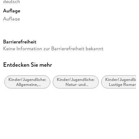
deutsch
Auflage
Auflage
Ausgabe
Gekürzt
Barrierefreiheit
Laufzeit
Keine Information zur Barrierefreiheit bekannt
165 Minuten
Altersempfehlung
Entdecken Sie mehr
ab 10 Jahre
Kinder/Jugendliche:
Kinder/Jugendliche:
Kinder/Jugendlich
Reihe
Allgemeine,
Natur- und
Lustige Roman
Conni & Co - ab 10 Jahren, 4
moderne und
Tiergeschichten
zeitgenössische
Autor/Autorin
Belletristik
Dagmar Hoßfeld
Sprecher/Sprecherin
Ann-Cathrin Sudhoff
Verlag/Hersteller