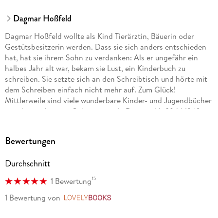
Dagmar Hoßfeld
Dagmar Hoßfeld wollte als Kind Tierärztin, Bäuerin oder
Gestütsbesitzerin werden. Dass sie sich anders entschieden
hat, hat sie ihrem Sohn zu verdanken: Als er ungefähr ein
halbes Jahr alt war, bekam sie Lust, ein Kinderbuch zu
schreiben. Sie setzte sich an den Schreibtisch und hörte mit
dem Schreiben einfach nicht mehr auf. Zum Glück!
Mittlerweile sind viele wunderbare Kinder- und Jugendbücher
von ihr erschienen. Geboren wurde Dagmar Hoßfeld 1960 in
Kiel. Heute lebt sie in einem kleinen Dorf zwischen Ostsee
und Schlei und hat, wie sie selbst sagt, den schönsten Beruf
Bewertungen
der Welt: Autorin.
Durchschnitt
15
1 Bewertung
1 Bewertung
von
LovelyBooks