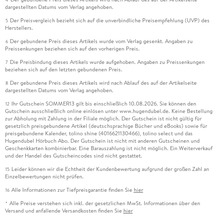
dargestellten Datums vom Verlag angehoben.
Der Preisvergleich bezieht sich auf die unverbindliche Preisempfehlung (UVP) des
5
Herstellers.
Der gebundene Preis dieses Artikels wurde vom Verlag gesenkt. Angaben zu
6
Preissenkungen beziehen sich auf den vorherigen Preis.
Die Preisbindung dieses Artikels wurde aufgehoben. Angaben zu Preissenkungen
7
beziehen sich auf den letzten gebundenen Preis.
Der gebundene Preis dieses Artikels wird nach Ablauf des auf der Artikelseite
8
dargestellten Datums vom Verlag angehoben.
Ihr Gutschein SOMMER13 gilt bis einschließlich 10.08.2026. Sie können den
12
Gutschein ausschließlich online einlösen unter www.hugendubel.de. Keine Bestellung
zur Abholung mit Zahlung in der Filiale möglich. Der Gutschein ist nicht gültig für
gesetzlich preisgebundene Artikel (deutschsprachige Bücher und eBooks) sowie für
preisgebundene Kalender, tolino shine (4016621130466), tolino select und das
Hugendubel Hörbuch Abo. Der Gutschein ist nicht mit anderen Gutscheinen und
Geschenkkarten kombinierbar. Eine Barauszahlung ist nicht möglich. Ein Weiterverkauf
und der Handel des Gutscheincodes sind nicht gestattet.
Leider können wir die Echtheit der Kundenbewertung aufgrund der großen Zahl an
15
Einzelbewertungen nicht prüfen.
Alle Informationen zur Tiefpreisgarantie finden Sie
hier
16
Alle Preise verstehen sich inkl. der gesetzlichen MwSt. Informationen über den
*
Versand und anfallende Versandkosten finden Sie
hier