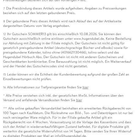
Die Preisbindung dieses Artikels wurde aufgehoben. Angaben zu Preissenkungen
7
beziehen sich auf den letzten gebundenen Preis.
Der gebundene Preis dieses Artikels wird nach Ablauf des auf der Artikelseite
8
dargestellten Datums vom Verlag angehoben.
Ihr Gutschein SOMMER13 gilt bis einschließlich 10.08.2026. Sie können den
12
Gutschein ausschließlich online einlösen unter www.hugendubel.de. Keine Bestellung
zur Abholung mit Zahlung in der Filiale möglich. Der Gutschein ist nicht gültig für
gesetzlich preisgebundene Artikel (deutschsprachige Bücher und eBooks) sowie für
preisgebundene Kalender, tolino shine (4016621130466), tolino select und das
Hugendubel Hörbuch Abo. Der Gutschein ist nicht mit anderen Gutscheinen und
Geschenkkarten kombinierbar. Eine Barauszahlung ist nicht möglich. Ein Weiterverkauf
und der Handel des Gutscheincodes sind nicht gestattet.
Leider können wir die Echtheit der Kundenbewertung aufgrund der großen Zahl an
15
Einzelbewertungen nicht prüfen.
Alle Informationen zur Tiefpreisgarantie finden Sie
hier
16
Alle Preise verstehen sich inkl. der gesetzlichen MwSt. Informationen über den
*
Versand und anfallende Versandkosten finden Sie
hier
Alle online gekauften Versandartikel beinhalten ein erweitertes Rückgaberecht von
***
100 Tagen nach Kaufdatum. Die Rücknahme von Bild-, Ton- und Datenträgern ist nur bei
noch versiegelter Ware möglich. Für in der Filiale gekaufte Artikel gilt ein
Rückgaberecht von 4 Wochen. Voraussetzung ist die Vorlage des Kassenbons und dass
sich der Artikel in wiederverkaufsfähigem Zustand befindet. Für digitale Produkte gilt
weiterhin die gesetzliche Widerrufsfrist von 14 Tagen. Bitte senden Sie Ihren Widerruf
zu digitalen Produkten per Mail an info@hugendubel.de.