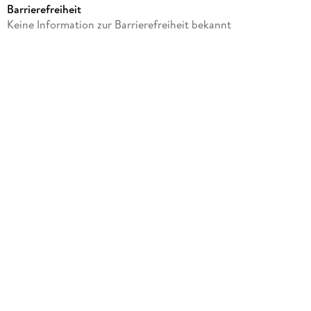
Barrierefreiheit
Verlag/Hersteller
Keine Information zur Barrierefreiheit bekannt
United Soft Media (USM)
Produktart
CD
Gewicht
94 g
Größe (L/B/H)
141/124/10 mm
GTIN
9783803232403