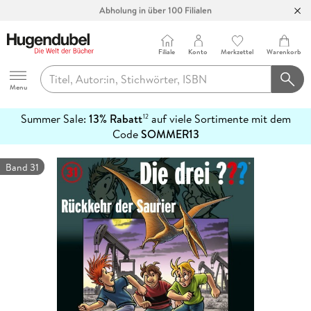
Abholung in über 100 Filialen
Filiale
Konto
Merkzettel
Warenkorb
Hugendubel
Menu
Summer Sale:
13% Rabatt
auf viele Sortimente mit dem
12
mehr
Code
SOMMER13
erfahren
Band 31