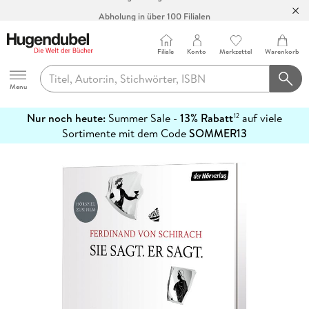
Abholung in über 100 Filialen
Filiale
Konto
Merkzettel
Warenkorb
Hugendubel
Menu
Nur noch heute:
Summer Sale -
13% Rabatt
auf viele
12
mehr
Sortimente mit dem Code
SOMMER13
erfahren