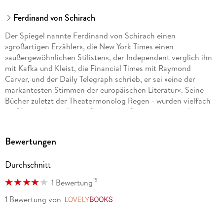
Ferdinand von Schirach
Der Spiegel nannte Ferdinand von Schirach einen
»großartigen Erzähler«, die New York Times einen
»außergewöhnlichen Stilisten«, der Independent verglich ihn
mit Kafka und Kleist, die Financial Times mit Raymond
Carver, und der Daily Telegraph schrieb, er sei »eine der
markantesten Stimmen der europäischen Literatur«. Seine
Bücher zuletzt der Theatermonolog Regen - wurden vielfach
verfilmt und zu millionenfach verkauften internationalen
Bestsellern. Sie erschienen in mehr als vierzig Ländern. Seine
Theaterstücke Terror und Gott zählen weltweit zu den
Bewertungen
erfolgreichsten und meistdiskutierten Dramen der
Gegenwart.
Durchschnitt
15
1 Bewertung
1 Bewertung
von
LovelyBooks