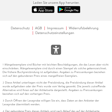
Laden Sie unsere App herunter.
Datenschutz
AGB
Impressum
Widerrufsbelehrung
Datenschutzeinstellungen
Mängelexemplare sind Bücher mit leichten Beschädigungen, die das Lesen aber nicht
1
einschränken. Mängelexemplare sind durch einen Stempel als solche gekennzeichnet.
Die frühere Buchpreisbindung ist aufgehoben. Angaben zu Preissenkungen beziehen
sich auf den gebundenen Preis eines mangelfreien Exemplars.
Diese Artikel unterliegen nicht der Preisbindung, die Preisbindung dieser Artikel
2
wurde aufgehoben oder der Preis wurde vom Verlag gesenkt. Die jeweils zutreffende
Alternative wird Ihnen auf der Artikelseite dargestellt. Angaben zu Preissenkungen
beziehen sich auf den vorherigen Preis.
Durch Öffnen der Leseprobe willigen Sie ein, dass Daten an den Anbieter der
3
Leseprobe übermittelt werden.
Der gebundene Preis dieses Artikels wird nach Ablauf des auf der Artikelseite
4