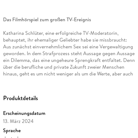
Das Filmhörspiel zum großen TV-Ereignis
Katharina Schlüter, eine erfolgreiche TV-Moderatorin,
behauptet, ihr ehemaliger Geliebter habe sie missbraucht:
Aus zunächst einvernehmlichem Sex sei eine Vergewaltigung
geworden. In dem Strafprozess steht Aussage gegen Aussage
ein Dilemma, das eine ungeheure Sprengkraft entfaltet. Denn
über die berufliche und private Zukunft zweier Menschen
hinaus, geht es um nicht weniger als um die Werte, aber auch
Vorurteile, die uns als Gesellschaft ausmachen.
Sachverständige sowie Zeuginnen und Zeugen werden
vernommen, und eine unerwartete Wendung der Verhandlung
Produktdetails
macht es dem Gericht nicht leichter, über Glaubwürdigkeit
und Wahrheit zu entscheiden.
Erscheinungsdatum
13. März 2024
Sarah Kirkegaard, Reinhold Elschot und Oliver Berben haben
»Sie sagt. Er sagt« unter der Regie von Matti Geschonneck
Sprache
(»Die Wannseekonferenz«) mit Starbesetzung verfilmt.