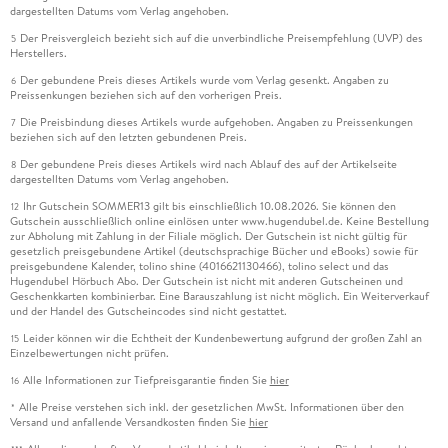
dargestellten Datums vom Verlag angehoben.
Der Preisvergleich bezieht sich auf die unverbindliche Preisempfehlung (UVP) des
5
Herstellers.
Der gebundene Preis dieses Artikels wurde vom Verlag gesenkt. Angaben zu
6
Preissenkungen beziehen sich auf den vorherigen Preis.
Die Preisbindung dieses Artikels wurde aufgehoben. Angaben zu Preissenkungen
7
beziehen sich auf den letzten gebundenen Preis.
Der gebundene Preis dieses Artikels wird nach Ablauf des auf der Artikelseite
8
dargestellten Datums vom Verlag angehoben.
Ihr Gutschein SOMMER13 gilt bis einschließlich 10.08.2026. Sie können den
12
Gutschein ausschließlich online einlösen unter www.hugendubel.de. Keine Bestellung
zur Abholung mit Zahlung in der Filiale möglich. Der Gutschein ist nicht gültig für
gesetzlich preisgebundene Artikel (deutschsprachige Bücher und eBooks) sowie für
preisgebundene Kalender, tolino shine (4016621130466), tolino select und das
Hugendubel Hörbuch Abo. Der Gutschein ist nicht mit anderen Gutscheinen und
Geschenkkarten kombinierbar. Eine Barauszahlung ist nicht möglich. Ein Weiterverkauf
und der Handel des Gutscheincodes sind nicht gestattet.
Leider können wir die Echtheit der Kundenbewertung aufgrund der großen Zahl an
15
Einzelbewertungen nicht prüfen.
Alle Informationen zur Tiefpreisgarantie finden Sie
hier
16
Alle Preise verstehen sich inkl. der gesetzlichen MwSt. Informationen über den
*
Versand und anfallende Versandkosten finden Sie
hier