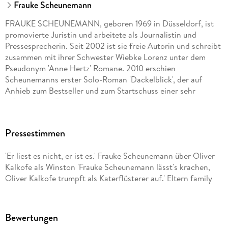
Frauke Scheunemann
FRAUKE SCHEUNEMANN, geboren 1969 in Düsseldorf, ist
promovierte Juristin und arbeitete als Journalistin und
Pressesprecherin. Seit 2002 ist sie freie Autorin und schreibt
zusammen mit ihrer Schwester Wiebke Lorenz unter dem
Pseudonym 'Anne Hertz' Romane. 2010 erschien
Scheunemanns erster Solo-Roman 'Dackelblick', der auf
Anhieb zum Bestseller und zum Startschuss einer sehr
erfolgreichen Romanreihe wurde. 'Winston' ist ihre erste
Kinderbuchreihe.
Pressestimmen
OLIVER KALKOFE, geboren 1965, ist einer der populärsten
Comedians Deutschlands ('Kalkofes Mattscheibe'). Er lieh
'Er liest es nicht, er ist es.' Frauke Scheunemann über Oliver
Garfield seine Stimme im Kinofilm 'Garfield 2' und übernahm
Kalkofe als Winston 'Frauke Scheunemann lässt's krachen,
in seinen Hörbuchlesungen die Rollen von Sherlock Holmes
Oliver Kalkofe trumpft als Katerflüsterer auf.' Eltern family
und Hercule Poirot.
Bewertungen