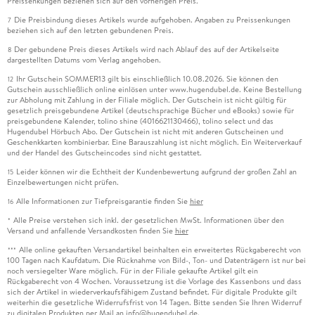
Preissenkungen beziehen sich auf den vorherigen Preis.
Die Preisbindung dieses Artikels wurde aufgehoben. Angaben zu Preissenkungen
7
beziehen sich auf den letzten gebundenen Preis.
Der gebundene Preis dieses Artikels wird nach Ablauf des auf der Artikelseite
8
dargestellten Datums vom Verlag angehoben.
Ihr Gutschein SOMMER13 gilt bis einschließlich 10.08.2026. Sie können den
12
Gutschein ausschließlich online einlösen unter www.hugendubel.de. Keine Bestellung
zur Abholung mit Zahlung in der Filiale möglich. Der Gutschein ist nicht gültig für
gesetzlich preisgebundene Artikel (deutschsprachige Bücher und eBooks) sowie für
preisgebundene Kalender, tolino shine (4016621130466), tolino select und das
Hugendubel Hörbuch Abo. Der Gutschein ist nicht mit anderen Gutscheinen und
Geschenkkarten kombinierbar. Eine Barauszahlung ist nicht möglich. Ein Weiterverkauf
und der Handel des Gutscheincodes sind nicht gestattet.
Leider können wir die Echtheit der Kundenbewertung aufgrund der großen Zahl an
15
Einzelbewertungen nicht prüfen.
Alle Informationen zur Tiefpreisgarantie finden Sie
hier
16
Alle Preise verstehen sich inkl. der gesetzlichen MwSt. Informationen über den
*
Versand und anfallende Versandkosten finden Sie
hier
Alle online gekauften Versandartikel beinhalten ein erweitertes Rückgaberecht von
***
100 Tagen nach Kaufdatum. Die Rücknahme von Bild-, Ton- und Datenträgern ist nur bei
noch versiegelter Ware möglich. Für in der Filiale gekaufte Artikel gilt ein
Rückgaberecht von 4 Wochen. Voraussetzung ist die Vorlage des Kassenbons und dass
sich der Artikel in wiederverkaufsfähigem Zustand befindet. Für digitale Produkte gilt
weiterhin die gesetzliche Widerrufsfrist von 14 Tagen. Bitte senden Sie Ihren Widerruf
zu digitalen Produkten per Mail an info@hugendubel.de.