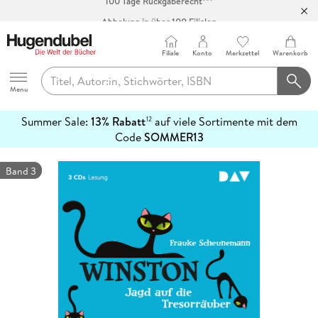
Abholung in über 100 Filialen
Filiale
Konto
Merkzettel
Warenkorb
Hugendubel
Menu
Summer Sale:
13% Rabatt
auf viele Sortimente mit dem
12
mehr
Code
SOMMER13
erfahren
Band 3