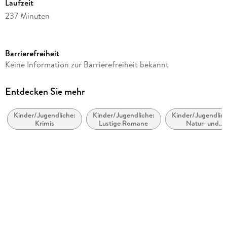
Laufzeit
237 Minuten
Altersempfehlung
ab 10 Jahre
Barrierefreiheit
Reihe
Keine Information zur Barrierefreiheit bekannt
Winston, 3
Autor/Autorin
Entdecken Sie mehr
Frauke Scheunemann
Kinder/Jugendliche:
Kinder/Jugendliche:
Kinder/Jugendlich
Sprecher/Sprecherin
Krimis
Lustige Romane
Natur- und
Oliver Kalkofe
Tiergeschichten
Verlag/Hersteller
Der Audio Verlag GmbH
Produktart
CD
Gewicht
84 g