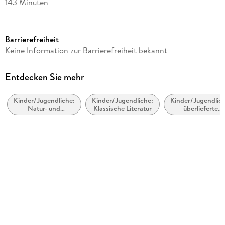
143 Minuten
Altersempfehlung
ab 6 Jahre
Barrierefreiheit
Autor/Autorin
Keine Information zur Barrierefreiheit bekannt
Hans Fallada
Sprecher/Sprecherin
Entdecken Sie mehr
Dieter Mann
Kinder/Jugendliche:
Kinder/Jugendliche:
Kinder/Jugendlich
Illustrationen
Natur- und
Klassische Literatur
überlieferte
Conrad Neubauer-Conny
Tiergeschichten
Geschichten
Verlag/Hersteller
Der Audio Verlag, DAV
Gewicht
92 g
Größe (L/B/H)
143/131/11 mm
GTIN