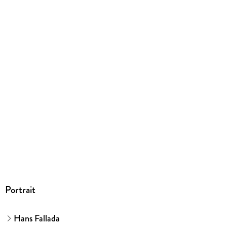
9783742403742
Herstelleradresse
Der Audio Verlag, Hardenbergstr. 9A, 10623 Berlin,
info@der-audio-verlag.de
Portrait
Hans Fallada