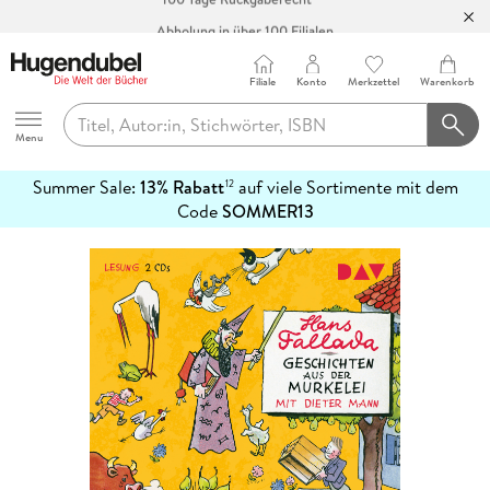
Abholung in über 100 Filialen
Filiale
Konto
Merkzettel
Warenkorb
Hugendubel
Menu
Summer Sale:
13% Rabatt
auf viele Sortimente mit dem
12
mehr
Code
SOMMER13
erfahren