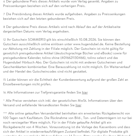
Der gebundene Preis dieses Artikels wurde vom Verlag gesenkt. Angaben zu
6
Preissenkungen beziehen sich auf den vorherigen Preis.
Die Preisbindung dieses Artikels wurde aufgehoben. Angaben zu Preissenkungen
7
beziehen sich auf den letzten gebundenen Preis.
Der gebundene Preis dieses Artikels wird nach Ablauf des auf der Artikelseite
8
dargestellten Datums vom Verlag angehoben.
Ihr Gutschein SOMMER13 gilt bis einschließlich 10.08.2026. Sie können den
12
Gutschein ausschließlich online einlösen unter www.hugendubel.de. Keine Bestellung
zur Abholung mit Zahlung in der Filiale möglich. Der Gutschein ist nicht gültig für
gesetzlich preisgebundene Artikel (deutschsprachige Bücher und eBooks) sowie für
preisgebundene Kalender, tolino shine (4016621130466), tolino select und das
Hugendubel Hörbuch Abo. Der Gutschein ist nicht mit anderen Gutscheinen und
Geschenkkarten kombinierbar. Eine Barauszahlung ist nicht möglich. Ein Weiterverkauf
und der Handel des Gutscheincodes sind nicht gestattet.
Leider können wir die Echtheit der Kundenbewertung aufgrund der großen Zahl an
15
Einzelbewertungen nicht prüfen.
Alle Informationen zur Tiefpreisgarantie finden Sie
hier
16
Alle Preise verstehen sich inkl. der gesetzlichen MwSt. Informationen über den
*
Versand und anfallende Versandkosten finden Sie
hier
Alle online gekauften Versandartikel beinhalten ein erweitertes Rückgaberecht von
***
100 Tagen nach Kaufdatum. Die Rücknahme von Bild-, Ton- und Datenträgern ist nur bei
noch versiegelter Ware möglich. Für in der Filiale gekaufte Artikel gilt ein
Rückgaberecht von 4 Wochen. Voraussetzung ist die Vorlage des Kassenbons und dass
sich der Artikel in wiederverkaufsfähigem Zustand befindet. Für digitale Produkte gilt
weiterhin die gesetzliche Widerrufsfrist von 14 Tagen. Bitte senden Sie Ihren Widerruf