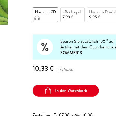
Fremdsprachige Bücher
n Lernhilfen
 Jugendbücher
eiber
Hörbuch Downloads im Bundle
cher
 Vergleich
 Puzzlezubehör
Lernen
New Adult
STABILO
Taschenbücher
Hörbuch CD
eBook epub
Hörbuch Downl
hilfen
hriller
 Backen
er
lender
Ratgeber
7,99 €
9,95 €
op
hriller
Romance
Sachbücher
precher:innen
Science Fiction
Sparen Sie zusätzlich 13%
auf 
12
Artikel mit dem Gutscheincode
Fremdsprachige Bücher
SOMMER13
10,33 €
inkl. Mwst.
In den Warenkorb
Zustellung:
Fr, 07.08. - Mo, 10.08.