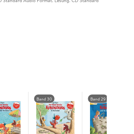
D Standard Audio Format. Lesung. CD Standard
Band 30
Band 29