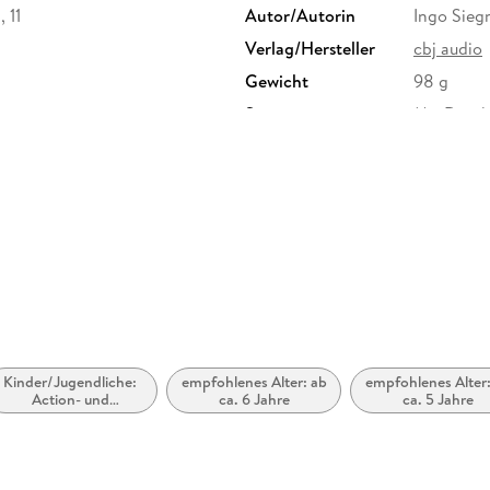
 11
Autor/Autorin
Ingo Sieg
Verlag/Hersteller
cbj audio
Gewicht
98 g
Sonstiges
Mit Drach
Herstelleradresse
Penguin 
Straße 28
produkts
Kinder/Jugendliche:
empfohlenes Alter: ab
empfohlenes Alter:
Action- und
ca. 6 Jahre
ca. 5 Jahre
Abenteuergeschichten