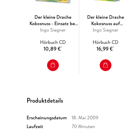
Der kleine Drache
Der kleine Drache
Kokosnuss - Einsatz bei
Kokosnuss auf
der Feuerwehr
Ingo Siegner
Abenteuerreise
Ingo Siegner
Hörbuch CD
Hörbuch CD
10,89 €
16,99 €
*
*
Produktdetails
Erscheinungsdatum
18. Mai 2009
Laufzeit
70 Minuten