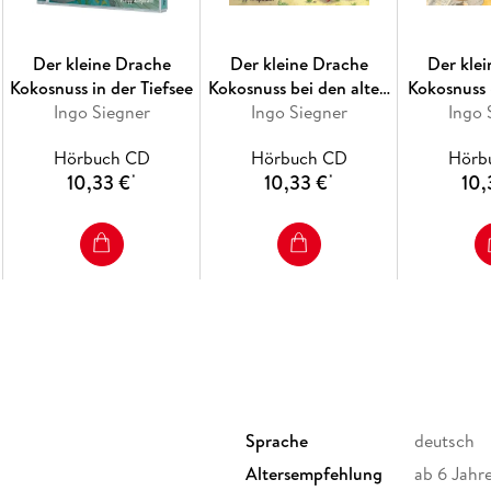
Der kleine Drache
Der kleine Drache
Der kle
Kokosnuss in der Tiefsee
Kokosnuss bei den alten
Kokosnuss
Ingo Siegner
Ingo Siegner
Griechen
in der Dr
Ingo 
Hörbuch CD
Hörbuch CD
Hörb
10,33 €
10,33 €
10,
*
*
Sprache
deutsch
Altersempfehlung
ab 6 Jahr