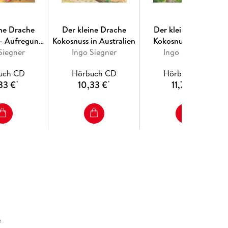
ine Drache
Der kleine Drache
Der kleine Drache
 - Aufregung
Kokosnuss in Australien
Kokosnuss und die
achenschule
Siegner
Ingo Siegner
Drachenprüfung,1
Ingo Siegner
Audio-CD
uch CD
Hörbuch CD
Hörbuch CD
33 €
10,33 €
11,76 €
*
*
*
e