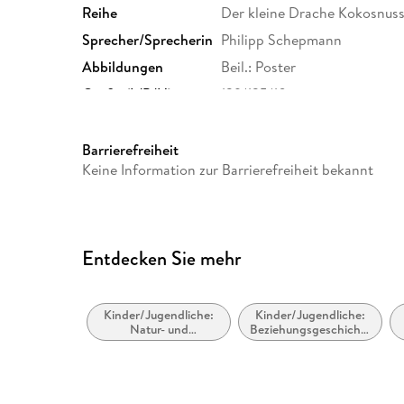
Reihe
Der kleine Drache Kokosnuss,
Sprecher/Sprecherin
Philipp Schepmann
Abbildungen
Beil.: Poster
Größe (L/B/H)
139/125/10 mm
GTIN
9783866049680
Barrierefreiheit
Keine Information zur Barrierefreiheit bekannt
Entdecken Sie mehr
Kinder/Jugendliche:
Kinder/Jugendliche:
Natur- und
Beziehungsgeschichten
Tiergeschichten
- Romantik, Liebe
oder Freundschaft