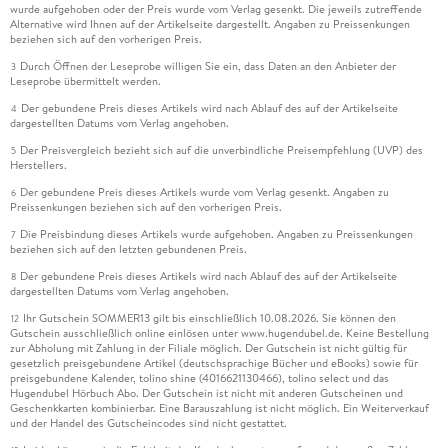
wurde aufgehoben oder der Preis wurde vom Verlag gesenkt. Die jeweils zutreffende
Alternative wird Ihnen auf der Artikelseite dargestellt. Angaben zu Preissenkungen
beziehen sich auf den vorherigen Preis.
Durch Öffnen der Leseprobe willigen Sie ein, dass Daten an den Anbieter der
3
Leseprobe übermittelt werden.
Der gebundene Preis dieses Artikels wird nach Ablauf des auf der Artikelseite
4
dargestellten Datums vom Verlag angehoben.
Der Preisvergleich bezieht sich auf die unverbindliche Preisempfehlung (UVP) des
5
Herstellers.
Der gebundene Preis dieses Artikels wurde vom Verlag gesenkt. Angaben zu
6
Preissenkungen beziehen sich auf den vorherigen Preis.
Die Preisbindung dieses Artikels wurde aufgehoben. Angaben zu Preissenkungen
7
beziehen sich auf den letzten gebundenen Preis.
Der gebundene Preis dieses Artikels wird nach Ablauf des auf der Artikelseite
8
dargestellten Datums vom Verlag angehoben.
Ihr Gutschein SOMMER13 gilt bis einschließlich 10.08.2026. Sie können den
12
Gutschein ausschließlich online einlösen unter www.hugendubel.de. Keine Bestellung
zur Abholung mit Zahlung in der Filiale möglich. Der Gutschein ist nicht gültig für
gesetzlich preisgebundene Artikel (deutschsprachige Bücher und eBooks) sowie für
preisgebundene Kalender, tolino shine (4016621130466), tolino select und das
Hugendubel Hörbuch Abo. Der Gutschein ist nicht mit anderen Gutscheinen und
Geschenkkarten kombinierbar. Eine Barauszahlung ist nicht möglich. Ein Weiterverkauf
und der Handel des Gutscheincodes sind nicht gestattet.