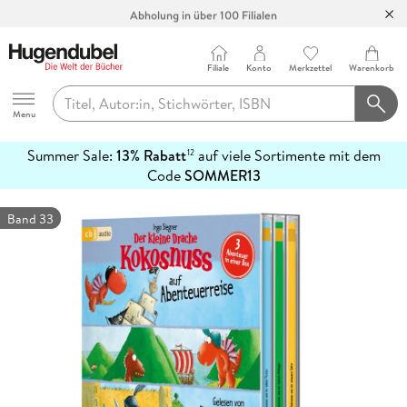
Abholung in über 100 Filialen
Filiale
Konto
Merkzettel
Warenkorb
Hugendubel
Menu
Summer Sale:
13% Rabatt
auf viele Sortimente mit dem
12
mehr
Code
SOMMER13
erfahren
Band 33