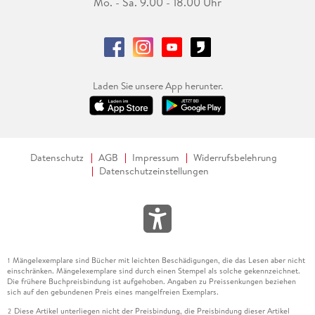
Mo. - Sa. 9.00 - 18.00 Uhr
Laden Sie unsere App herunter.
Datenschutz
AGB
Impressum
Widerrufsbelehrung
Datenschutzeinstellungen
Mängelexemplare sind Bücher mit leichten Beschädigungen, die das Lesen aber nicht
1
einschränken. Mängelexemplare sind durch einen Stempel als solche gekennzeichnet.
Die frühere Buchpreisbindung ist aufgehoben. Angaben zu Preissenkungen beziehen
sich auf den gebundenen Preis eines mangelfreien Exemplars.
Diese Artikel unterliegen nicht der Preisbindung, die Preisbindung dieser Artikel
2