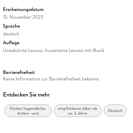
Erscheinungsdatum
15. November 2023
Sprache
deutsch
Auflage
Ungekürzte Lesung, Inszenierte Lesung mit Musik
Ausgabe
Ungekürzt
Barrierefreiheit
Laufzeit
Keine Information zur Barrierefreiheit bekannt
133 Minuten
Altersempfehlung
Entdecken Sie mehr
von 5 bis 99 Jahren
Kinder/Jugendliche:
empfohlenes Alter: ab
Reihe
Deutsch
Action- und
ca. 5 Jahre
Der kleine Drache Kokosnuss, 33
Abenteuergeschichten
Autor/Autorin