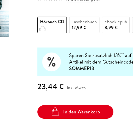
Fremdsprachige Bücher
n Lernhilfen
 Jugendbücher
eiber
Hörbuch Downloads im Bundle
cher
 Vergleich
 Puzzlezubehör
Lernen
New Adult
STABILO
Taschenbücher
hilfen
hriller
 Backen
er
lender
Ratgeber
Hörbuch CD
Taschenbuch
eBook epub
op
hriller
Romance
12,99 €
8,99 €
Sachbücher
precher:innen
Science Fiction
Fremdsprachige Bücher
Sparen Sie zusätzlich 13%
auf 
12
Artikel mit dem Gutscheincode
SOMMER13
23,44 €
inkl. Mwst.
In den Warenkorb