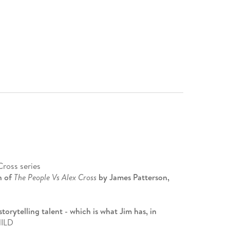
Cross series
n of
The People Vs Alex Cross
by James Patterson,
torytelling talent - which is what Jim has, in
ILD