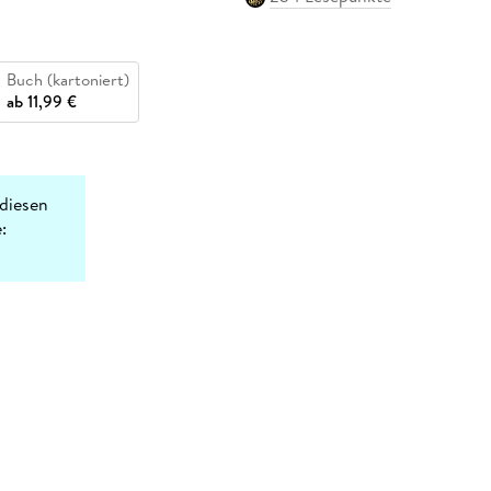
Buch (kartoniert)
ab
11,99 €
diesen
: