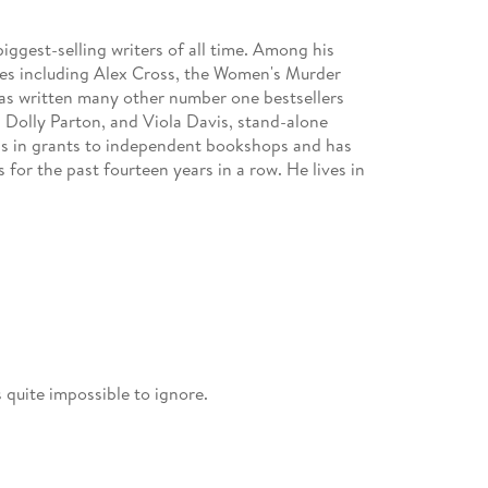
gest-selling writers of all time. Among his
ies including Alex Cross, the Women's Murder
has written many other number one bestsellers
, Dolly Parton, and Viola Davis, stand-alone
ons in grants to independent bookshops and has
for the past fourteen years in a row. He lives in
s quite impossible to ignore.