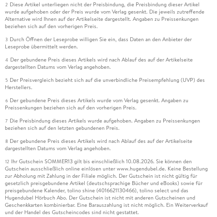
Diese Artikel unterliegen nicht der Preisbindung, die Preisbindung dieser Artikel
2
wurde aufgehoben oder der Preis wurde vom Verlag gesenkt. Die jeweils zutreffende
Alternative wird Ihnen auf der Artikelseite dargestellt. Angaben zu Preissenkungen
beziehen sich auf den vorherigen Preis.
Durch Öffnen der Leseprobe willigen Sie ein, dass Daten an den Anbieter der
3
Leseprobe übermittelt werden.
Der gebundene Preis dieses Artikels wird nach Ablauf des auf der Artikelseite
4
dargestellten Datums vom Verlag angehoben.
Der Preisvergleich bezieht sich auf die unverbindliche Preisempfehlung (UVP) des
5
Herstellers.
Der gebundene Preis dieses Artikels wurde vom Verlag gesenkt. Angaben zu
6
Preissenkungen beziehen sich auf den vorherigen Preis.
Die Preisbindung dieses Artikels wurde aufgehoben. Angaben zu Preissenkungen
7
beziehen sich auf den letzten gebundenen Preis.
Der gebundene Preis dieses Artikels wird nach Ablauf des auf der Artikelseite
8
dargestellten Datums vom Verlag angehoben.
Ihr Gutschein SOMMER13 gilt bis einschließlich 10.08.2026. Sie können den
12
Gutschein ausschließlich online einlösen unter www.hugendubel.de. Keine Bestellung
zur Abholung mit Zahlung in der Filiale möglich. Der Gutschein ist nicht gültig für
gesetzlich preisgebundene Artikel (deutschsprachige Bücher und eBooks) sowie für
preisgebundene Kalender, tolino shine (4016621130466), tolino select und das
Hugendubel Hörbuch Abo. Der Gutschein ist nicht mit anderen Gutscheinen und
Geschenkkarten kombinierbar. Eine Barauszahlung ist nicht möglich. Ein Weiterverkauf
und der Handel des Gutscheincodes sind nicht gestattet.