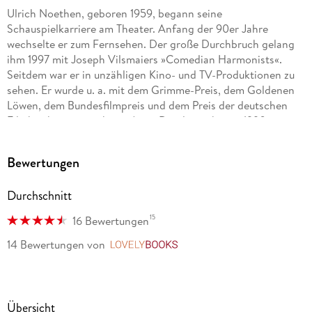
Ulrich Noethen, geboren 1959, begann seine
Schauspielkarriere am Theater. Anfang der 90er Jahre
wechselte er zum Fernsehen. Der große Durchbruch gelang
ihm 1997 mit Joseph Vilsmaiers »Comedian Harmonists«.
Seitdem war er in unzähligen Kino- und TV-Produktionen zu
sehen. Er wurde u. a. mit dem Grimme-Preis, dem Goldenen
Löwen, dem Bundesfilmpreis und dem Preis der deutschen
Filmkritik ausgezeichnet. Anna Drexler, geboren 1990, trat
bereits in jungen Jahren an den Münchner Kammerspielen
auf, zu deren festem Ensemble sie von 2013 bis 2017 gehörte.
Bewertungen
Seit 2018 ist sie am Schauspielhaus Bochum engagiert.
Außerdem ist sie in verschiedenen TV-Produktionen zu sehen,
Durchschnitt
u. a. »Zwei allein«, »Das Leben danach« und »Tatort«. 2014
wurde Drexler mit dem Bayerischen Kunstförderpreis
15
16 Bewertungen
ausgezeichnet. Anne Müller, geboren 1982, absolvierte ihre
Schauspielausbildung an der Hochschule für Musik und
14 Bewertungen
von
LovelyBooks
Theater Hannover. 2008 wurde sie bei der Kritikerumfrage
von »Theater heute« zur Nachwuchsschauspielerin des Jahres
gewählt. Sie war Ensemblemitglied am Schauspiel Frankfurt
sowie am Maxim Gorki Theater Berlin und gehört seit der
Übersicht