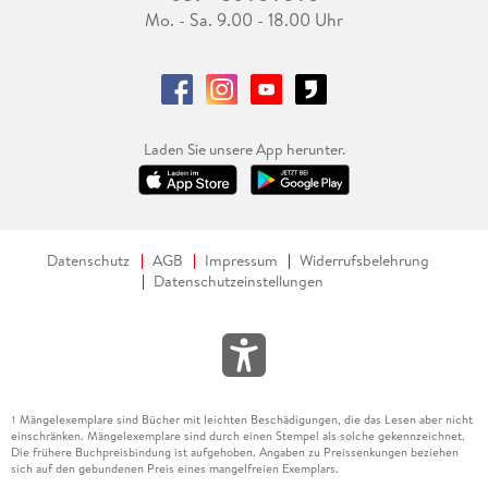
Mo. - Sa. 9.00 - 18.00 Uhr
Laden Sie unsere App herunter.
Datenschutz
AGB
Impressum
Widerrufsbelehrung
Datenschutzeinstellungen
Mängelexemplare sind Bücher mit leichten Beschädigungen, die das Lesen aber nicht
1
einschränken. Mängelexemplare sind durch einen Stempel als solche gekennzeichnet.
Die frühere Buchpreisbindung ist aufgehoben. Angaben zu Preissenkungen beziehen
sich auf den gebundenen Preis eines mangelfreien Exemplars.