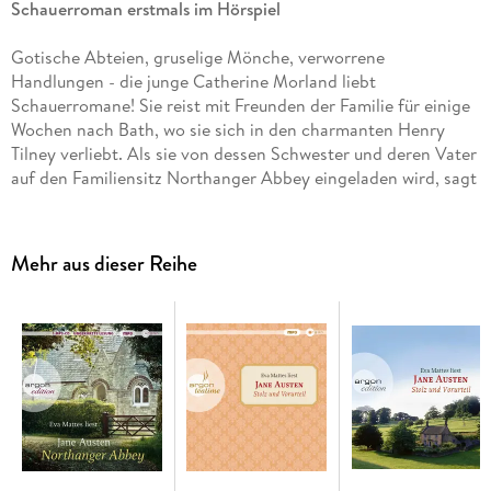
Schauerroman erstmals im Hörspiel
Gotische Abteien, gruselige Mönche, verworrene
Handlungen - die junge Catherine Morland liebt
Schauerromane! Sie reist mit Freunden der Familie für einige
Wochen nach Bath, wo sie sich in den charmanten Henry
Tilney verliebt. Als sie von dessen Schwester und deren Vater
auf den Familiensitz Northanger Abbey eingeladen wird, sagt
sie begeistert zu. Durch ihre sich überschlagende Phantasie
manövriert sie sich dort allerdings in die eine und andere
peinliche Lage. . .
Mehr aus dieser Reihe
Silke Hildebrandt verwandelt Jane Austens Debütroman mit
vielen Stimmen und der Musik von Jakob Diehl in ein
schwungvolles Hörspiel voller Esprit.
Mit den Stimmen von Ulrich Noethen, Anna Drexler, Anne
Müller
Produktion: Hessischer Rundfunk 2019