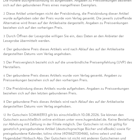
Die frühere Buchpreisbindung ist aufgehoben. Angaben zu Preissenkungen beziehen
sich auf den gebundenen Preis eines mangelfreien Exemplars.
Diese Artikel unterliegen nicht der Preisbindung, die Preisbindung dieser Artikel
2
wurde aufgehoben oder der Preis wurde vom Verlag gesenkt. Die jeweils zutreffende
Alternative wird Ihnen auf der Artikelseite dargestellt. Angaben zu Preissenkungen
beziehen sich auf den vorherigen Preis.
Durch Öffnen der Leseprobe willigen Sie ein, dass Daten an den Anbieter der
3
Leseprobe übermittelt werden.
Der gebundene Preis dieses Artikels wird nach Ablauf des auf der Artikelseite
4
dargestellten Datums vom Verlag angehoben.
Der Preisvergleich bezieht sich auf die unverbindliche Preisempfehlung (UVP) des
5
Herstellers.
Der gebundene Preis dieses Artikels wurde vom Verlag gesenkt. Angaben zu
6
Preissenkungen beziehen sich auf den vorherigen Preis.
Die Preisbindung dieses Artikels wurde aufgehoben. Angaben zu Preissenkungen
7
beziehen sich auf den letzten gebundenen Preis.
Der gebundene Preis dieses Artikels wird nach Ablauf des auf der Artikelseite
8
dargestellten Datums vom Verlag angehoben.
Ihr Gutschein SOMMER13 gilt bis einschließlich 10.08.2026. Sie können den
12
Gutschein ausschließlich online einlösen unter www.hugendubel.de. Keine Bestellung
zur Abholung mit Zahlung in der Filiale möglich. Der Gutschein ist nicht gültig für
gesetzlich preisgebundene Artikel (deutschsprachige Bücher und eBooks) sowie für
preisgebundene Kalender, tolino shine (4016621130466), tolino select und das
Hugendubel Hörbuch Abo. Der Gutschein ist nicht mit anderen Gutscheinen und