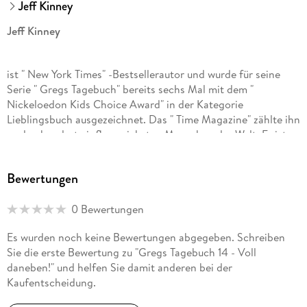
GTIN
Jeff Kinney
9783785780619
Jeff Kinney
Herstelleradresse
Bastei Lübbe AG, Schanzenstr. 6-20, 51063 Köln,
ist " New York Times" -Bestsellerautor und wurde für seine
produktsicherheit@bastei-luebbe.de
Serie " Gregs Tagebuch" bereits sechs Mal mit dem "
Nickeloedon Kids Choice Award" in der Kategorie
Lieblingsbuch ausgezeichnet. Das " Time Magazine" zählte ihn
zu den hundert einflussreichsten Menschen der Welt. Er ist
außerdem Gründer der Website Poptropica, die vom " Time
Magazine" zu den fünfzig besten Websites gewählt wurde.
Bewertungen
Jeff Kinney verbrachte seine Kindheit in der Nähe von
Washington, D. C. , und zog 1995 nach Neuengland. Mit
0 Bewertungen
seiner Frau und seinen beiden Söhnen lebt er in
Massachusetts, wo sie die Buchhandlung " An Unlikely Story"
Es wurden noch keine Bewertungen abgegeben. Schreiben
besitzen.
Sie die erste Bewertung zu "Gregs Tagebuch 14 - Voll
daneben!" und helfen Sie damit anderen bei der
Kaufentscheidung.
Marco Eßer