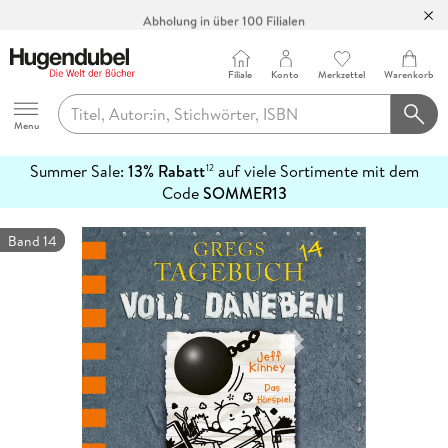
Abholung in über 100 Filialen
Filiale
Konto
Merkzettel
Warenkorb
Hugendubel
Menu
Summer Sale:
13% Rabatt
auf viele Sortimente mit dem
12
mehr
Code
SOMMER13
erfahren
Band 14