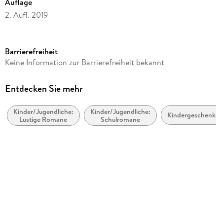
Auflage
2. Aufl. 2019
Laufzeit
75 Minuten
Barrierefreiheit
Altersempfehlung
Keine Information zur Barrierefreiheit bekannt
ab 10 Jahre
Reihe
Entdecken Sie mehr
Gregs Tagebuch, 14
Kinder/Jugendliche:
Kinder/Jugendliche:
Autor/Autorin
Kindergeschenkb
Lustige Romane
Schulromane
Jeff Kinney
Übersetzung
Dietmar Schmidt
Sprecher/Sprecherin
Marco Eßer
Illustrationen
Jeff Kinney