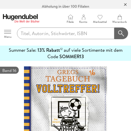
Abholung in über 100 Filialen
Filiale
Konto
Merkzettel
Warenkorb
Hugendubel
Menu
Summer Sale:
13% Rabatt
auf viele Sortimente mit dem
12
mehr
Code
SOMMER13
erfahren
Band 16