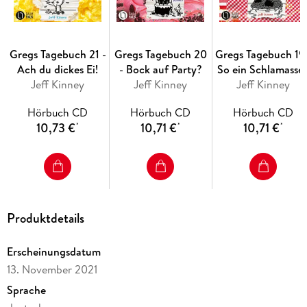
Gregs Tagebuch 21 -
Gregs Tagebuch 20
Gregs Tagebuch 19 
Ach du dickes Ei!
- Bock auf Party?
So ein Schlamassel
Jeff Kinney
Jeff Kinney
Jeff Kinney
Hörbuch CD
Hörbuch CD
Hörbuch CD
10,73 €
10,71 €
10,71 €
*
*
*
Produktdetails
Erscheinungsdatum
13. November 2021
Sprache