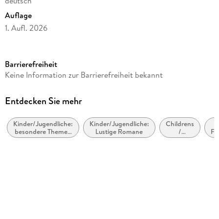
deutsch
Auflage
1. Aufl. 2026
Laufzeit
150 Minuten
Barrierefreiheit
Altersempfehlung
Keine Information zur Barrierefreiheit bekannt
ab 10 Jahre
Reihe
Entdecken Sie mehr
Gregs Tagebuch, 21
Kinder/Jugendliche:
Kinder/Jugendliche:
Childrens
K
Autor/Autorin
besondere Themen
Lustige Romane
/
Fr
Jeff Kinney
& Vergleichbares
Teenage
fiction:
Übersetzung
stories as
diaries /
Dietmar Schmidt
journals /
letters
Sprecher/Sprecherin
Marco Eßer
Verlag/Hersteller