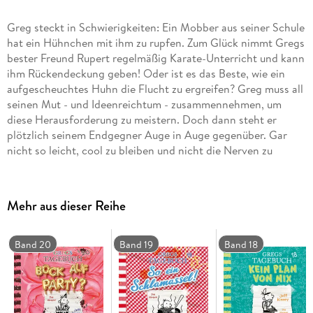
Greg steckt in Schwierigkeiten: Ein Mobber aus seiner Schule
hat ein Hühnchen mit ihm zu rupfen. Zum Glück nimmt Gregs
bester Freund Rupert regelmäßig Karate-Unterricht und kann
ihm Rückendeckung geben! Oder ist es das Beste, wie ein
aufgescheuchtes Huhn die Flucht zu ergreifen? Greg muss all
seinen Mut - und Ideenreichtum - zusammennehmen, um
diese Herausforderung zu meistern. Doch dann steht er
plötzlich seinem Endgegner Auge in Auge gegenüber. Gar
nicht so leicht, cool zu bleiben und nicht die Nerven zu
verlieren! Wird er in den Ring steigen oder doch das
Handtuch schmeißen? CD Standard Audio Format. Hörspiel
Mehr aus dieser Reihe
Band 20
Band 19
Band 18