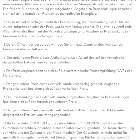
einschränken. Mängelexemplare sind durch einen Stempel als solche gekennzeichnet.
Die frühere Buchpreisbindung ist aufgehoben. Angaben zu Preissenkungen beziehen
sich auf den gebundenen Preis eines mangelfreien Exemplars.
Diese Artikel unterliegen nicht der Preisbindung, die Preisbindung dieser Artikel
2
wurde aufgehoben oder der Preis wurde vom Verlag gesenkt. Die jeweils zutreffende
Alternative wird Ihnen auf der Artikelseite dargestellt. Angaben zu Preissenkungen
beziehen sich auf den vorherigen Preis.
Durch Öffnen der Leseprobe willigen Sie ein, dass Daten an den Anbieter der
3
Leseprobe übermittelt werden.
Der gebundene Preis dieses Artikels wird nach Ablauf des auf der Artikelseite
4
dargestellten Datums vom Verlag angehoben.
Der Preisvergleich bezieht sich auf die unverbindliche Preisempfehlung (UVP) des
5
Herstellers.
Der gebundene Preis dieses Artikels wurde vom Verlag gesenkt. Angaben zu
6
Preissenkungen beziehen sich auf den vorherigen Preis.
Die Preisbindung dieses Artikels wurde aufgehoben. Angaben zu Preissenkungen
7
beziehen sich auf den letzten gebundenen Preis.
Der gebundene Preis dieses Artikels wird nach Ablauf des auf der Artikelseite
8
dargestellten Datums vom Verlag angehoben.
Ihr Gutschein SOMMER13 gilt bis einschließlich 10.08.2026. Sie können den
12
Gutschein ausschließlich online einlösen unter www.hugendubel.de. Keine Bestellung
zur Abholung mit Zahlung in der Filiale möglich. Der Gutschein ist nicht gültig für
gesetzlich preisgebundene Artikel (deutschsprachige Bücher und eBooks) sowie für