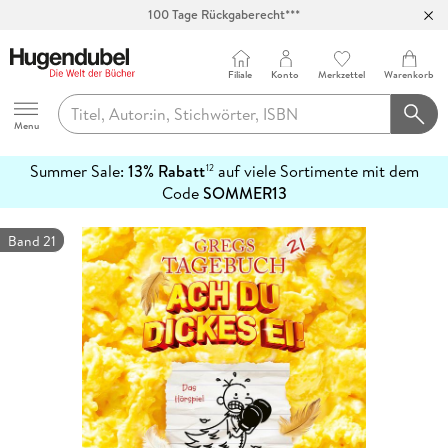
100 Tage Rückgaberecht***
Abholung in über 100 Filialen
Filiale
Konto
Merkzettel
Warenkorb
Hugendubel
Menu
Summer Sale:
13% Rabatt
auf viele Sortimente mit dem
12
mehr
Code
SOMMER13
erfahren
Band 21