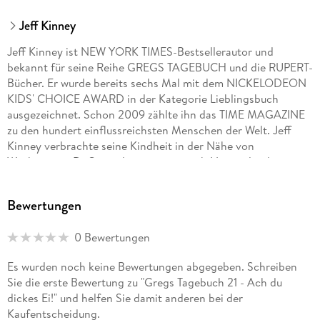
Jeff Kinney
Jeff Kinney ist NEW YORK TIMES-Bestsellerautor und
bekannt für seine Reihe GREGS TAGEBUCH und die RUPERT-
Bücher. Er wurde bereits sechs Mal mit dem NICKELODEON
KIDS' CHOICE AWARD in der Kategorie Lieblingsbuch
ausgezeichnet. Schon 2009 zählte ihn das TIME MAGAZINE
zu den hundert einflussreichsten Menschen der Welt. Jeff
Kinney verbrachte seine Kindheit in der Nähe von
Washington, D. C. , und zog später nach Neuengland, wo er
und seine Frau eine Buchhandlung namens AN UNLIKELY
STORY besitzen.
Bewertungen
0 Bewertungen
Es wurden noch keine Bewertungen abgegeben. Schreiben
Sie die erste Bewertung zu "Gregs Tagebuch 21 - Ach du
dickes Ei!" und helfen Sie damit anderen bei der
Kaufentscheidung.