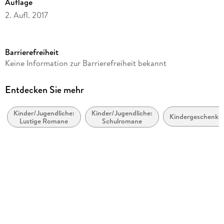
Auflage
2. Aufl. 2017
Laufzeit
75 Minuten
Barrierefreiheit
Altersempfehlung
Keine Information zur Barrierefreiheit bekannt
ab 10 Jahre
Reihe
Entdecken Sie mehr
Gregs Tagebuch, 5
Kinder/Jugendliche:
Kinder/Jugendliche:
Autor/Autorin
Kindergeschenkb
Lustige Romane
Schulromane
Jeff Kinney
Sprecher/Sprecherin
Marco Eßer
Verlag/Hersteller
Lübbe Audio
Originaltitel
Diary of a Wimpy Kid: The Ugly Truth