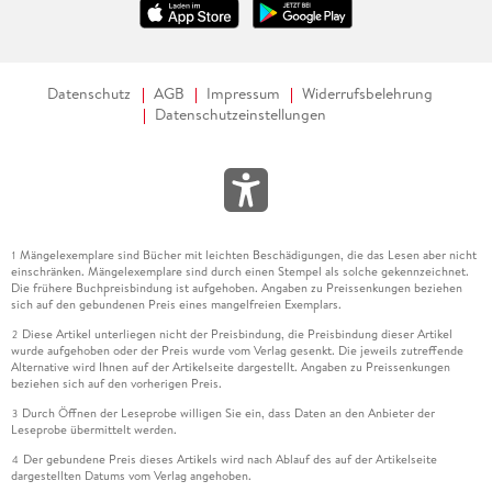
Datenschutz
AGB
Impressum
Widerrufsbelehrung
Datenschutzeinstellungen
Mängelexemplare sind Bücher mit leichten Beschädigungen, die das Lesen aber nicht
1
einschränken. Mängelexemplare sind durch einen Stempel als solche gekennzeichnet.
Die frühere Buchpreisbindung ist aufgehoben. Angaben zu Preissenkungen beziehen
sich auf den gebundenen Preis eines mangelfreien Exemplars.
Diese Artikel unterliegen nicht der Preisbindung, die Preisbindung dieser Artikel
2
wurde aufgehoben oder der Preis wurde vom Verlag gesenkt. Die jeweils zutreffende
Alternative wird Ihnen auf der Artikelseite dargestellt. Angaben zu Preissenkungen
beziehen sich auf den vorherigen Preis.
Durch Öffnen der Leseprobe willigen Sie ein, dass Daten an den Anbieter der
3
Leseprobe übermittelt werden.
Der gebundene Preis dieses Artikels wird nach Ablauf des auf der Artikelseite
4
dargestellten Datums vom Verlag angehoben.