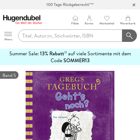
100 Tage Rückgaberecht***
Abholung in über 100 Filialen
Filiale
Konto
Merkzettel
Warenkorb
Hugendubel
Menu
Summer Sale:
13% Rabatt
auf viele Sortimente mit dem
12
mehr
Code
SOMMER13
erfahren
Band 5