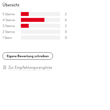
Übersicht
als Kind),
5 Sterne
2
Planet 51
4 Sterne
6
3 Sterne
2
(
2 Sterne
0
1 Stern
0
Eckel
),
Eigene Bewertung schreiben
Blind Side
Zur Empfehlungsrangliste
(
Shaun Junior
) sowie in
Pius XII.