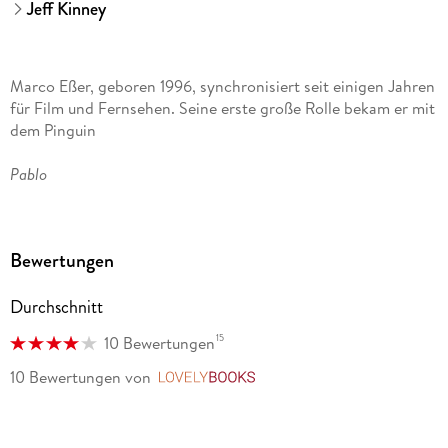
Jeff Kinney
Marco Eßer, geboren 1996, synchronisiert seit einigen Jahren
für Film und Fernsehen. Seine erste große Rolle bekam er mit
dem Pinguin
Pablo
in der Kinderserie
Bewertungen
Backyardigans
Durchschnitt
. Mitgewirkt hat er auch in
15
10 Bewertungen
Star Trek
10 Bewertungen
von
LovelyBooks
(
Spock