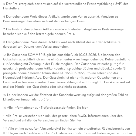
Der Preisvergleich bezieht sich auf die unverbindliche Preisempfehlung (UVP) des
5
Herstellers.
Der gebundene Preis dieses Artikels wurde vom Verlag gesenkt. Angaben zu
6
Preissenkungen beziehen sich auf den vorherigen Preis.
Die Preisbindung dieses Artikels wurde aufgehoben. Angaben zu Preissenkungen
7
beziehen sich auf den letzten gebundenen Preis.
Der gebundene Preis dieses Artikels wird nach Ablauf des auf der Artikelseite
8
dargestellten Datums vom Verlag angehoben.
Ihr Gutschein SOMMER13 gilt bis einschließlich 10.08.2026. Sie können den
12
Gutschein ausschließlich online einlösen unter www.hugendubel.de. Keine Bestellung
zur Abholung mit Zahlung in der Filiale möglich. Der Gutschein ist nicht gültig für
gesetzlich preisgebundene Artikel (deutschsprachige Bücher und eBooks) sowie für
preisgebundene Kalender, tolino shine (4016621130466), tolino select und das
Hugendubel Hörbuch Abo. Der Gutschein ist nicht mit anderen Gutscheinen und
Geschenkkarten kombinierbar. Eine Barauszahlung ist nicht möglich. Ein Weiterverkauf
und der Handel des Gutscheincodes sind nicht gestattet.
Leider können wir die Echtheit der Kundenbewertung aufgrund der großen Zahl an
15
Einzelbewertungen nicht prüfen.
Alle Informationen zur Tiefpreisgarantie finden Sie
hier
16
Alle Preise verstehen sich inkl. der gesetzlichen MwSt. Informationen über den
*
Versand und anfallende Versandkosten finden Sie
hier
Alle online gekauften Versandartikel beinhalten ein erweitertes Rückgaberecht von
***
100 Tagen nach Kaufdatum. Die Rücknahme von Bild-, Ton- und Datenträgern ist nur bei