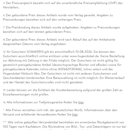
Der Preisvergleich bezieht sich auf die unverbindliche Preisempfehlung (UVP) des
5
Herstellers.
Der gebundene Preis dieses Artikels wurde vom Verlag gesenkt. Angaben zu
6
Preissenkungen beziehen sich auf den vorherigen Preis.
Die Preisbindung dieses Artikels wurde aufgehoben. Angaben zu Preissenkungen
7
beziehen sich auf den letzten gebundenen Preis.
Der gebundene Preis dieses Artikels wird nach Ablauf des auf der Artikelseite
8
dargestellten Datums vom Verlag angehoben.
Ihr Gutschein SOMMER13 gilt bis einschließlich 10.08.2026. Sie können den
12
Gutschein ausschließlich online einlösen unter www.hugendubel.de. Keine Bestellung
zur Abholung mit Zahlung in der Filiale möglich. Der Gutschein ist nicht gültig für
gesetzlich preisgebundene Artikel (deutschsprachige Bücher und eBooks) sowie für
preisgebundene Kalender, tolino shine (4016621130466), tolino select und das
Hugendubel Hörbuch Abo. Der Gutschein ist nicht mit anderen Gutscheinen und
Geschenkkarten kombinierbar. Eine Barauszahlung ist nicht möglich. Ein Weiterverkauf
und der Handel des Gutscheincodes sind nicht gestattet.
Leider können wir die Echtheit der Kundenbewertung aufgrund der großen Zahl an
15
Einzelbewertungen nicht prüfen.
Alle Informationen zur Tiefpreisgarantie finden Sie
hier
16
Alle Preise verstehen sich inkl. der gesetzlichen MwSt. Informationen über den
*
Versand und anfallende Versandkosten finden Sie
hier
Alle online gekauften Versandartikel beinhalten ein erweitertes Rückgaberecht von
***
100 Tagen nach Kaufdatum. Die Rücknahme von Bild-, Ton- und Datenträgern ist nur bei