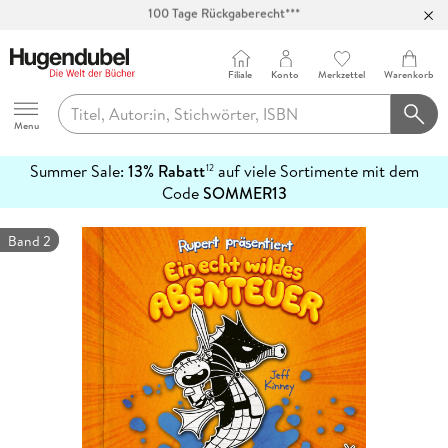
Abholung in über 100 Filialen
Filiale
Konto
Merkzettel
Warenkorb
Hugendubel
Menu
Summer Sale:
13% Rabatt
auf viele Sortimente mit dem
12
mehr
Code
SOMMER13
erfahren
Band 2