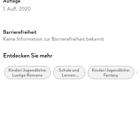
Auflage
1. Aufl. 2020
Ausgabe
Ungekürzt
Barrierefreiheit
Laufzeit
Keine Information zur Barrierefreiheit bekannt
98 Minuten
Altersempfehlung
Entdecken Sie mehr
ab 10 Jahre
Kinder/Jugendliche:
Schule und
Kinder/Jugendliche:
Reihe
Lustige Romane
Lernen:
Fantasy
Ruperts Tagebuch / Rowley Jefferson's Journal, 2
Erstsprache:
Leser und
Autor/Autorin
Leseprojekte
Jeff Kinney
Sprecher/Sprecherin
Martin Baltscheit
Verlag/Hersteller
Lübbe Audio