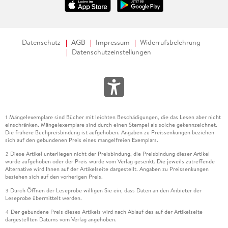
Datenschutz
AGB
Impressum
Widerrufsbelehrung
Datenschutzeinstellungen
Mängelexemplare sind Bücher mit leichten Beschädigungen, die das Lesen aber nicht
1
einschränken. Mängelexemplare sind durch einen Stempel als solche gekennzeichnet.
Die frühere Buchpreisbindung ist aufgehoben. Angaben zu Preissenkungen beziehen
sich auf den gebundenen Preis eines mangelfreien Exemplars.
Diese Artikel unterliegen nicht der Preisbindung, die Preisbindung dieser Artikel
2
wurde aufgehoben oder der Preis wurde vom Verlag gesenkt. Die jeweils zutreffende
Alternative wird Ihnen auf der Artikelseite dargestellt. Angaben zu Preissenkungen
beziehen sich auf den vorherigen Preis.
Durch Öffnen der Leseprobe willigen Sie ein, dass Daten an den Anbieter der
3
Leseprobe übermittelt werden.
Der gebundene Preis dieses Artikels wird nach Ablauf des auf der Artikelseite
4
dargestellten Datums vom Verlag angehoben.