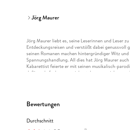
Jörg Maurer
Jörg Maurer liebt es, seine Leserinnen und Leser zu
Entdeckungsreisen und verstößt dabei genussvoll g
seinen Romanen machen hintergründiger Witz und 
Spannungshandlung. All dies hat Jörg Maurer auch 
Kabarettist feierte er mit seinen musikalisch-par
dafür mehrfach ausgezeichnet, bevor er sich ganz
sechszehn Jennerwein-Romane sind allesamt Bestse
Shorty
Bewertungen
und
Leergut
Durchschnitt
waren ebenfalls erfolgreich. Jörg Maurer lebt zwis
15