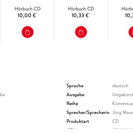
Hörbuch CD
Hörbuch CD
Hörb
10,00 €
10,33 €
10,
*
*
Sprache
deutsch
abe
Ausgabe
Ungekürz
Reihe
Kommissar
Sprecher/Sprecherin
Jörg Maur
Produktart
CD
GTIN
9783839