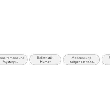
ldemarstraße 33a, 10999
mbH,
minalromane und
Belletristik:
Moderne und
Mystery:
Humor
zeitgenössische
Polizeiarbeit &
Belletristik:
Forensik
allgemein und
literarisch