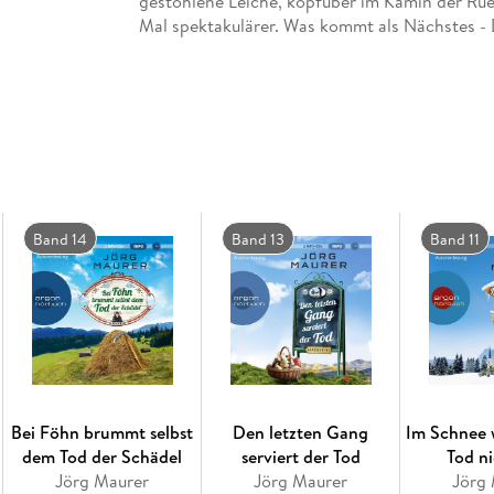
gestohlene Leiche, kopfüber im Kamin der Rue
Mal spektakulärer. Was kommt als Nächstes - 
Dann geschieht wirklich ein Mord, das Opfer t
der Brust. Alles deutet auf die Mitglieder des 
übernehmen. Denn nur er kann mit seinem berü
lesen - und nur er kann verhindern, dass der Tä
Der 16. Fall für Jennerwein: Literatur, Mord
Lesung. Ungekürzte Ausgabe
Band 14
Band 13
Band 11
Bei Föhn brummt selbst
Den letzten Gang
Im Schnee 
dem Tod der Schädel
serviert der Tod
Tod ni
Jörg Maurer
Jörg Maurer
Jörg