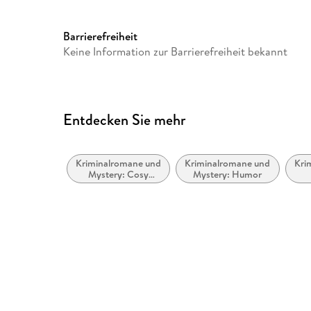
Herstelleradresse
Argon Verlag AVE GmbH, Wa
Berlin, Argon Verlag AVE G
Barrierefreiheit
produktsicherheit@argon.de
Keine Information zur Barrierefreiheit bekannt
Entdecken Sie mehr
Kriminalromane und
Kriminalromane und
Kri
Mystery: Cosy
Mystery: Humor
Mystery