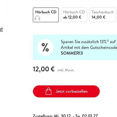
Fremdsprachige Bücher
n Lernhilfen
 Jugendbücher
eiber
Hörbuch Downloads im Bundle
cher
 Vergleich
 Puzzlezubehör
Lernen
New Adult
STABILO
Taschenbücher
Hörbuch CD
Hörbuch CD
Taschenbuch
hilfen
hriller
 Backen
er
lender
Ratgeber
ab
12,00 €
14,00 €
op
hriller
Romance
Sachbücher
precher:innen
Science Fiction
Sparen Sie zusätzlich 13%
auf 
12
Artikel mit dem Gutscheincode
Fremdsprachige Bücher
SOMMER13
12,00 €
inkl. Mwst.
Jetzt vorbestellen
Zustellung:
Mi, 30.12. - Sa, 02.01.27