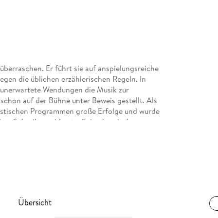
 überraschen. Er führt sie auf anspielungsreiche
egen die üblichen erzählerischen Regeln. In
unerwartete Wendungen die Musik zur
schon auf der Bühne unter Beweis gestellt. Als
odistischen Programmen große Erfolge und wurde
 dem Schreiben widmete. Seine inzwischen
ller. Sein Roman
Übersicht
chen Buchdeckeln, auf Kinositzen und in