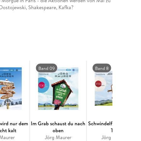
 Morgue in Paris - die Aktionen werden von Mal zu
Dostojewski, Shakespeare, Kafka?
rägt ein mit Blut geschriebenes Hölderlin-Zitat auf
Lesezirkels hin. Kommissar Jennerwein soll den Fall
hmten Blick für das Besondere den Tatort wirklich
ter das letzte Wort hat.
 und Humor unnachahmlich kombiniert
Band 09
Band 8
wird nur dem
Im Grab schaust du nach
Schwindelfrei ist nur de
cht kalt
oben
Tod
 Maurer
Jörg Maurer
Jörg Maurer