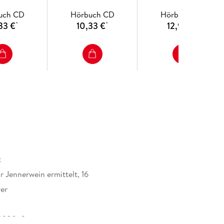
uch CD
Hörbuch CD
Hörbuch CD
33 €
10,33 €
12,95 €
*
*
*
t
 Jennerwein ermittelt, 16
er
898062