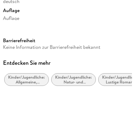
deutsch
Auflage
Auflage
Ausgabe
Gekürzt
Barrierefreiheit
Laufzeit
Keine Information zur Barrierefreiheit bekannt
170 Minuten
Altersempfehlung
Entdecken Sie mehr
ab 10 Jahre
Kinder/Jugendliche:
Kinder/Jugendliche:
Kinder/Jugendlich
Reihe
Allgemeine,
Natur- und
Lustige Roman
Conni & Co - ab 10 Jahren, 1
moderne und
Tiergeschichten
zeitgenössische
Autor/Autorin
Belletristik
Julia Boehme
Sprecher/Sprecherin
Ann-Cathrin Sudhoff
Verlag/Hersteller