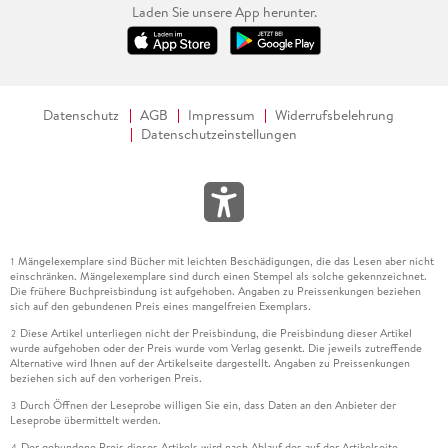
Laden Sie unsere App herunter.
Datenschutz
AGB
Impressum
Widerrufsbelehrung
Datenschutzeinstellungen
Mängelexemplare sind Bücher mit leichten Beschädigungen, die das Lesen aber nicht
1
einschränken. Mängelexemplare sind durch einen Stempel als solche gekennzeichnet.
Die frühere Buchpreisbindung ist aufgehoben. Angaben zu Preissenkungen beziehen
sich auf den gebundenen Preis eines mangelfreien Exemplars.
Diese Artikel unterliegen nicht der Preisbindung, die Preisbindung dieser Artikel
2
wurde aufgehoben oder der Preis wurde vom Verlag gesenkt. Die jeweils zutreffende
Alternative wird Ihnen auf der Artikelseite dargestellt. Angaben zu Preissenkungen
beziehen sich auf den vorherigen Preis.
Durch Öffnen der Leseprobe willigen Sie ein, dass Daten an den Anbieter der
3
Leseprobe übermittelt werden.
Der gebundene Preis dieses Artikels wird nach Ablauf des auf der Artikelseite
4