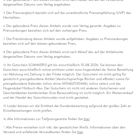
dargestellten Datums vom Verlag angehoben.
Der Preisvergleich bezieht sich auf die unverbindliche Preisempfehlung (UVP) des
5
Herstellers.
Der gebundene Preis dieses Artikels wurde vom Verlag gesenkt. Angaben zu
6
Preissenkungen beziehen sich auf den vorherigen Preis.
Die Preisbindung dieses Artikels wurde aufgehoben. Angaben zu Preissenkungen
7
beziehen sich auf den letzten gebundenen Preis.
Der gebundene Preis dieses Artikels wird nach Ablauf des auf der Artikelseite
8
dargestellten Datums vom Verlag angehoben.
Ihr Gutschein SOMMER13 gilt bis einschließlich 10.08.2026. Sie können den
12
Gutschein ausschließlich online einlösen unter www.hugendubel.de. Keine Bestellung
zur Abholung mit Zahlung in der Filiale möglich. Der Gutschein ist nicht gültig für
gesetzlich preisgebundene Artikel (deutschsprachige Bücher und eBooks) sowie für
preisgebundene Kalender, tolino shine (4016621130466), tolino select und das
Hugendubel Hörbuch Abo. Der Gutschein ist nicht mit anderen Gutscheinen und
Geschenkkarten kombinierbar. Eine Barauszahlung ist nicht möglich. Ein Weiterverkauf
und der Handel des Gutscheincodes sind nicht gestattet.
Leider können wir die Echtheit der Kundenbewertung aufgrund der großen Zahl an
15
Einzelbewertungen nicht prüfen.
Alle Informationen zur Tiefpreisgarantie finden Sie
hier
16
Alle Preise verstehen sich inkl. der gesetzlichen MwSt. Informationen über den
*
Versand und anfallende Versandkosten finden Sie
hier