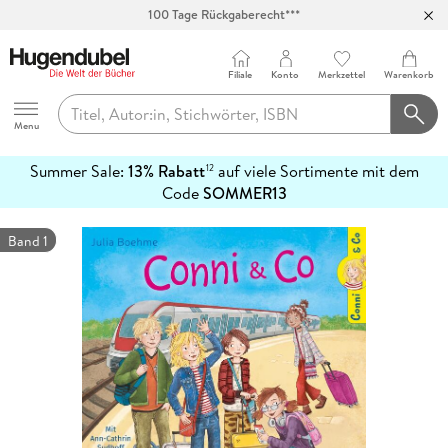
Abholung in über 100 Filialen
Filiale
Konto
Merkzettel
Warenkorb
Hugendubel
Menu
Summer Sale:
13% Rabatt
auf viele Sortimente mit dem
12
mehr
Code
SOMMER13
erfahren
Band 1