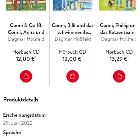
Conni & Co 18:
Conni, Billi und das
Conni, Phillip und
Conni, Anna und
schwimmende
das Katzenteam,2
Dagmar Hoßfeld
das große
Dagmar Hoßfeld
Klassenzimmer
Dagmar Hoßfeld
Audio-CD
Pferdeglück
(Conni & Co 17)
Hörbuch CD
Hörbuch CD
Hörbuch CD
12,00 €
12,00 €
13,29 €
*
*
*
Produktdetails
Erscheinungsdatum
29. Juni 2022
Sprache