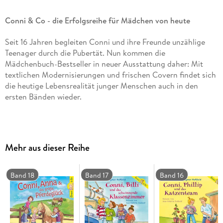
Conni & Co - die Erfolgsreihe für Mädchen von heute
Seit 16 Jahren begleiten Conni und ihre Freunde unzählige
Teenager durch die Pubertät. Nun kommen die
Mädchenbuch-Bestseller in neuer Ausstattung daher: Mit
textlichen Modernisierungen und frischen Covern findet sich
die heutige Lebensrealität junger Menschen auch in den
ersten Bänden wieder.
Im ersten Band »Conni & Co« kommt Conni auf die
weiterführende Schule, aber dort klarzukommen ist gar nicht
so einfach. Am schlimmsten ist die Oberzicke Janette, die
Mehr aus dieser Reihe
ausgerechnet Connis beste Freundin Anna richtig toll findet.
Das gibt Zoff . . .
CD Standard Audio Format. Lesung. Gekürzte Ausgabe
Band 18
Band 17
Band 16