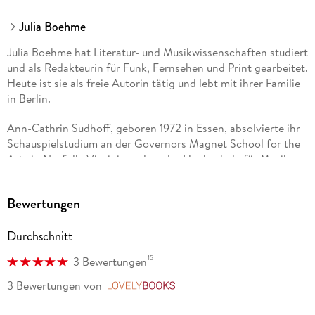
Julia Boehme
Julia Boehme hat Literatur- und Musikwissenschaften studiert
und als Redakteurin für Funk, Fernsehen und Print gearbeitet.
Heute ist sie als freie Autorin tätig und lebt mit ihrer Familie
in Berlin.
Ann-Cathrin Sudhoff, geboren 1972 in Essen, absolvierte ihr
Schauspielstudium an der Governors Magnet School for the
Arts in Norfolk, Virginia und an der Hochschule für Musik
und Darstellende Kunst in Graz. Sie ist eine vielseitige
Theater-, Film- und Fernsehschauspielerin.
Bewertungen
Durchschnitt
15
3 Bewertungen
3 Bewertungen
von
LovelyBooks