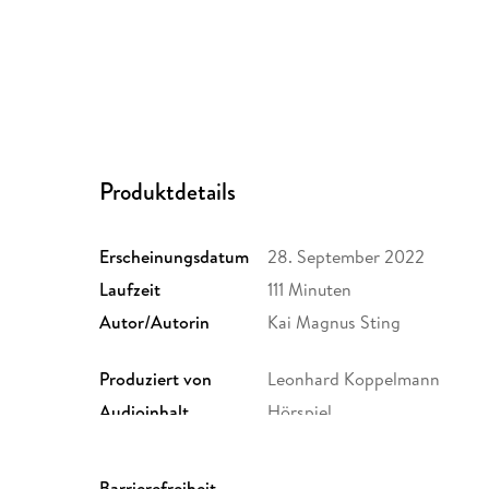
Produktdetails
Erscheinungsdatum
28. September 2022
Laufzeit
111 Minuten
Autor/Autorin
Kai Magnus Sting
Produziert von
Leonhard Koppelmann
Audioinhalt
Hörspiel
Größe (L/B/H)
142/129/15 mm
Herstelleradresse
Penguin Random House Verl
Barrierefreiheit