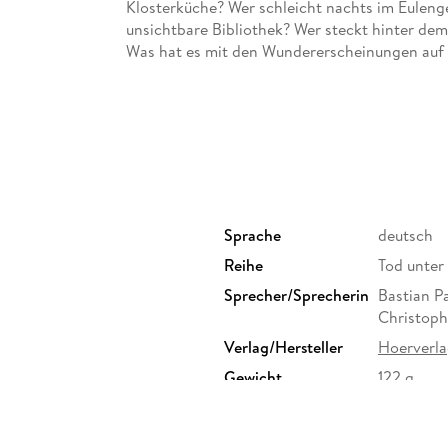
Klosterküche? Wer schleicht nachts im Euleng
unsichtbare Bibliothek? Wer steckt hinter de
Was hat es mit den Wundererscheinungen auf s
noch auf. Mitten im Kloster. Anders. Noch gei
Was die Situation nicht besser werden lässt.
Die Gurkentruppe ist wieder zurück! Annette F
im Team: Christoph Maria Herbst als Friedrich
Regie führt wieder Leonhard Koppelmann.
Sprache
deutsch
Es gibt wieder Grund zur Freude! ! !
Reihe
Tod unter
Halleluja!
Sprecher/Sprecherin
Bastian P
Christoph
Hörspiel mit Bastian Pastewka, Annette Frier,
Verlag/Hersteller
Hoerverl
2 CDs, 1h 51min
Gewicht
122 g
GTIN
9783844
agsgruppe GmbH, Neumarkter