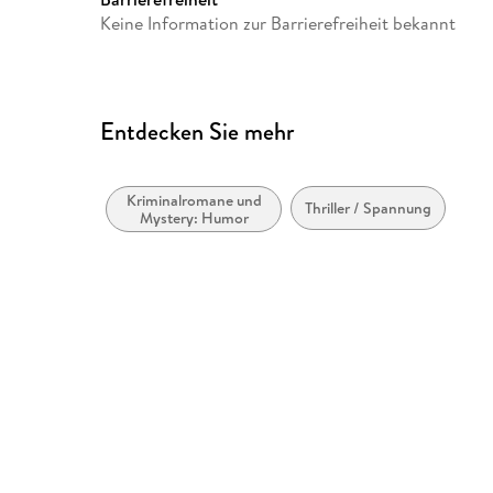
Straße 28, 81673 München,
Keine Information zur Barrierefreiheit bekannt
produktsicherheit@penguin
Entdecken Sie mehr
Kriminalromane und
Thriller / Spannung
Mystery: Humor