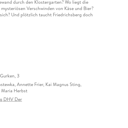
ewand durch den Klostergarten? Wo liegt die
m mysteriösen Verschwinden von Käse und Bier?
ich? Und plötzlich taucht Friedrichsberg doch
streicher, gewitzter und unverschämter als vorher.
 Aber hochspannend und urkomisch!
rier, Bastian Pastewka, Kai Magnus Sting und neu
sberg!
 Gurken, 3
astewka, Annette Frier, Kai Magnus Sting,
 Maria Herbst
 Kai Magnus Sting, Christoph Maria Herbst
ag DHV Der
547542