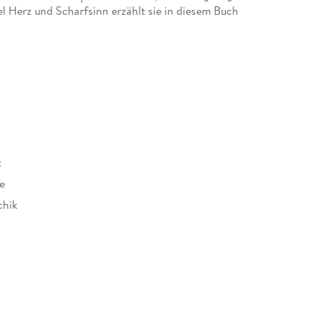
iel Herz und Scharfsinn erzählt sie in diesem Buch
von Sätzen, die Gold wert waren, und eröffnet die
nebenbei kommen wir mit jedem Satz diesem
m aus alles ganz selbstverständlich möglich
50 wahre Wundermittel für mehr Souveränität im
t großer Wirkung, die uns aus dem Stand beruhigen,
en leichter machen.
t
e
chik
882627