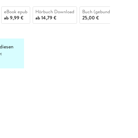
eBook epub
Hörbuch Download
Buch (gebunden)
ab
9,99 €
ab
14,79 €
25,00 €
diesen
: