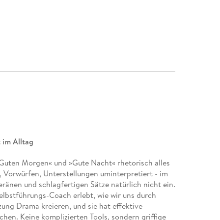
 im Alltag
 »Guten Morgen« und »Gute Nacht« rhetorisch alles
 Vorwürfen, Unterstellungen uminterpretiert - im
eränen und schlagfertigen Sätze natürlich nicht ein.
Selbstführungs-Coach erlebt, wie wir uns durch
ung Drama kreieren, und sie hat effektive
chen. Keine komplizierten Tools, sondern griffige