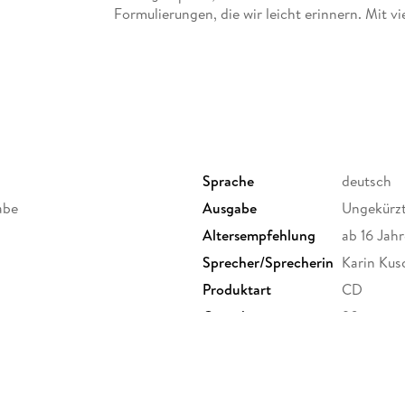
Formulierungen, die wir leicht erinnern. Mit v
Geschichten aus dem wahren Leben, berichtet 
wundervolle Welt der wirksamen Worte. Fast 
wunderbar gelassenen Ort in uns näher, von de
scheint: innere Souveränität.
Karin Kuschik versammelt in diesem Hörbuch 
Alltag - beruflich wie privat. Kleine Sätze mi
ordentlich für Verblüffung sorgen und das Leb
Sprache
deutsch
Lesung. Ungekürzte Ausgabe
abe
Ausgabe
Ungekürz
Altersempfehlung
ab 16 Jahr
Sprecher/Sprecherin
Karin Kus
Produktart
CD
Gewicht
90 g
GTIN
9783839
ldemarstraße 33a, 10999
mbH,