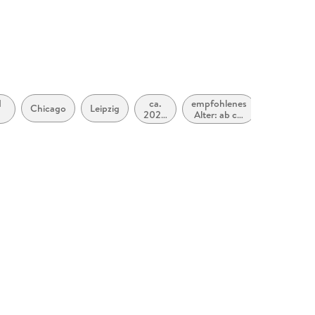
d
ca.
empfohlenes
Themen,
Chicago
Leipzig
2020
Alter: ab ca.
die sich
n
bis
16 Jahren
speziell
ca.
an
ng
2029
Frauen
und/oder
Mädchen
richten