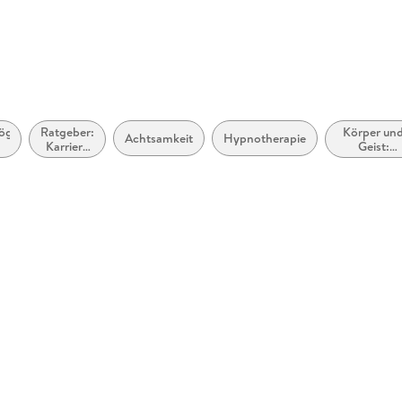
ögen,
Ratgeber:
Körper un
Achtsamkeit
Hypnotherapie
Karriere
Geist:
nd
und
Meditatio
Erfolg
und
Visualisieru