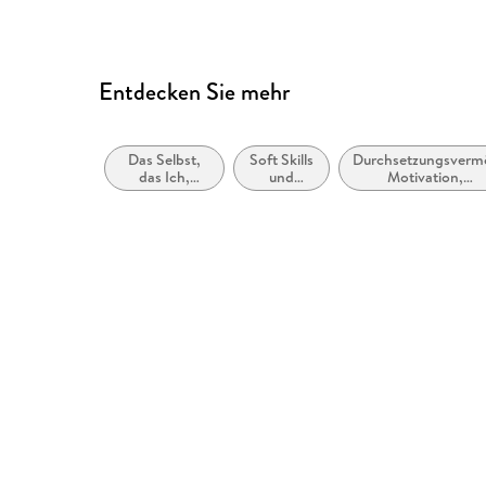
produktsicherheit@argon.de
Entdecken Sie mehr
Das Selbst,
Soft Skills
Durchsetzungsverm
das Ich,
und
Motivation,
Identität und
Umgang
Selbstwertgefühl u
Persönlichkeit
mit
positive geistige
anderen
Einstellung
Menschen