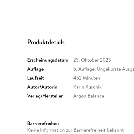
Produktdetails
Erscheinungsdatum
25. Oktober 2023
Auflage
5. Auflage, Ungekürzte Ausg
Laufzeit
452 Minuten
Autor/Autorin
Karin Kuschik
Verlag/Hersteller
Argon Balance
Audioinhalt
Hörbuch
Größe (L/B/H)
145/142/12 mm
Herstelleradresse
Argon Verlag AVE GmbH, Wa
Barrierefreiheit
Berlin, Argon Verlag AVE G
Keine Information zur Barrierefreiheit bekannt