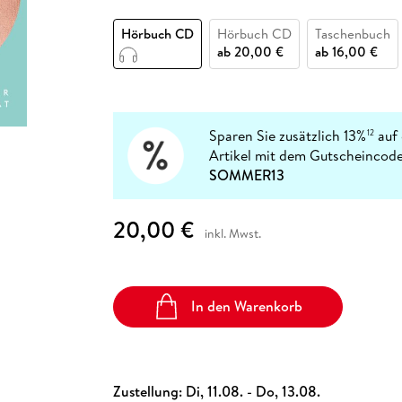
Fremdsprachige Bücher
n Lernhilfen
 Jugendbücher
eiber
Hörbuch Downloads im Bundle
cher
 Vergleich
 Puzzlezubehör
Lernen
New Adult
STABILO
Taschenbücher
Hörbuch CD
Hörbuch CD
Taschenbuch
hilfen
hriller
 Backen
er
lender
Ratgeber
ab
20,00 €
ab
16,00 €
op
hriller
Romance
Sachbücher
precher:innen
Science Fiction
Sparen Sie zusätzlich 13%
auf 
12
Artikel mit dem Gutscheincode
Fremdsprachige Bücher
SOMMER13
20,00 €
inkl. Mwst.
In den Warenkorb
Zustellung:
Di, 11.08. - Do, 13.08.