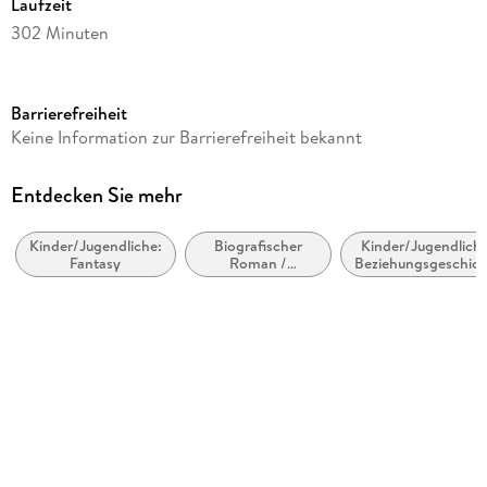
Laufzeit
302 Minuten
Altersempfehlung
ab 10 Jahre
Barrierefreiheit
Reihe
Keine Information zur Barrierefreiheit bekannt
Woodwalkers, 2
Autor/Autorin
Entdecken Sie mehr
Katja Brandis
Kinder/Jugendliche:
Biografischer
Kinder/Jugendliche
Sprecher/Sprecherin
Fantasy
Roman /
Beziehungsgeschic
Timo Weisschnur
Autobiografischer
- Romantik, Liebe
Roman
oder Freundschaf
Verlag/Hersteller
Arena Verlag GmbH
Produktart
CD
Audioinhalt
Hörbuch