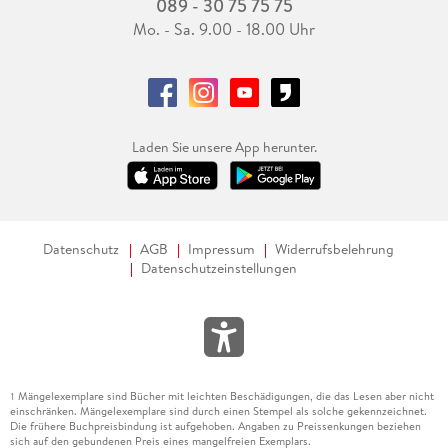
089 - 30 75 75 75
Mo. - Sa. 9.00 - 18.00 Uhr
Laden Sie unsere App herunter.
Datenschutz
AGB
Impressum
Widerrufsbelehrung
Datenschutzeinstellungen
Mängelexemplare sind Bücher mit leichten Beschädigungen, die das Lesen aber nicht
1
einschränken. Mängelexemplare sind durch einen Stempel als solche gekennzeichnet.
Die frühere Buchpreisbindung ist aufgehoben. Angaben zu Preissenkungen beziehen
sich auf den gebundenen Preis eines mangelfreien Exemplars.