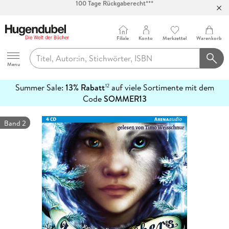
Abholung in über 100 Filialen
Filiale
Konto
Merkzettel
Warenkorb
Hugendubel
Menu
Summer Sale:
13% Rabatt
auf viele Sortimente mit dem
12
mehr
Code
SOMMER13
erfahren
Band 2