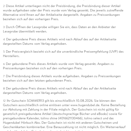
Diese Artikel unterliegen nicht der Preisbindung, die Preisbindung dieser Artikel
2
wurde aufgehoben oder der Preis wurde vom Verlag gesenkt. Die jeweils zutreffende
Alternative wird Ihnen auf der Artikelseite dargestellt. Angaben zu Preissenkungen
beziehen sich auf den vorherigen Preis.
Durch Öffnen der Leseprobe willigen Sie ein, dass Daten an den Anbieter der
3
Leseprobe übermittelt werden.
Der gebundene Preis dieses Artikels wird nach Ablauf des auf der Artikelseite
4
dargestellten Datums vom Verlag angehoben.
Der Preisvergleich bezieht sich auf die unverbindliche Preisempfehlung (UVP) des
5
Herstellers.
Der gebundene Preis dieses Artikels wurde vom Verlag gesenkt. Angaben zu
6
Preissenkungen beziehen sich auf den vorherigen Preis.
Die Preisbindung dieses Artikels wurde aufgehoben. Angaben zu Preissenkungen
7
beziehen sich auf den letzten gebundenen Preis.
Der gebundene Preis dieses Artikels wird nach Ablauf des auf der Artikelseite
8
dargestellten Datums vom Verlag angehoben.
Ihr Gutschein SOMMER13 gilt bis einschließlich 10.08.2026. Sie können den
12
Gutschein ausschließlich online einlösen unter www.hugendubel.de. Keine Bestellung
zur Abholung mit Zahlung in der Filiale möglich. Der Gutschein ist nicht gültig für
gesetzlich preisgebundene Artikel (deutschsprachige Bücher und eBooks) sowie für
preisgebundene Kalender, tolino shine (4016621130466), tolino select und das
Hugendubel Hörbuch Abo. Der Gutschein ist nicht mit anderen Gutscheinen und
Geschenkkarten kombinierbar. Eine Barauszahlung ist nicht möglich. Ein Weiterverkauf