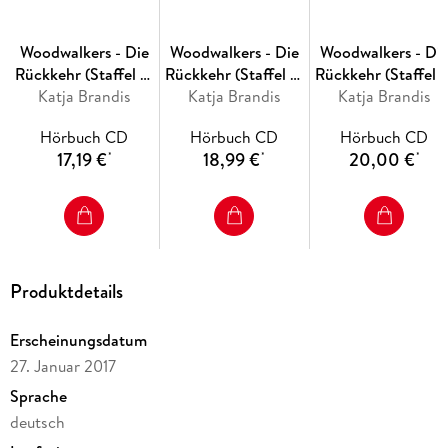
Woodwalkers - Die
Woodwalkers - Die
Woodwalkers - Di
Rückkehr (Staffel 2,
Rückkehr (Staffel 2,
Rückkehr (Staffel 2
Katja Brandis
Band 1). Das
Band 6). Zeit der
Katja Brandis
Band 5). Rivalen i
Katja Brandis
Vermächtnis der
Entscheidung
Revier
Hörbuch CD
Hörbuch CD
Hörbuch CD
Wandler
17,19 €
18,99 €
20,00 €
*
*
*
Produktdetails
Erscheinungsdatum
27. Januar 2017
Sprache
deutsch