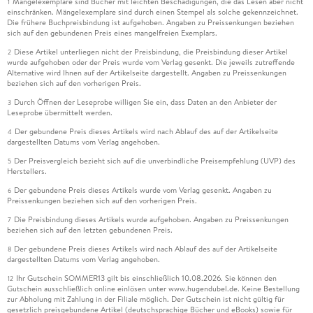
Mängelexemplare sind Bücher mit leichten Beschädigungen, die das Lesen aber nicht
1
einschränken. Mängelexemplare sind durch einen Stempel als solche gekennzeichnet.
Die frühere Buchpreisbindung ist aufgehoben. Angaben zu Preissenkungen beziehen
sich auf den gebundenen Preis eines mangelfreien Exemplars.
Diese Artikel unterliegen nicht der Preisbindung, die Preisbindung dieser Artikel
2
wurde aufgehoben oder der Preis wurde vom Verlag gesenkt. Die jeweils zutreffende
Alternative wird Ihnen auf der Artikelseite dargestellt. Angaben zu Preissenkungen
beziehen sich auf den vorherigen Preis.
Durch Öffnen der Leseprobe willigen Sie ein, dass Daten an den Anbieter der
3
Leseprobe übermittelt werden.
Der gebundene Preis dieses Artikels wird nach Ablauf des auf der Artikelseite
4
dargestellten Datums vom Verlag angehoben.
Der Preisvergleich bezieht sich auf die unverbindliche Preisempfehlung (UVP) des
5
Herstellers.
Der gebundene Preis dieses Artikels wurde vom Verlag gesenkt. Angaben zu
6
Preissenkungen beziehen sich auf den vorherigen Preis.
Die Preisbindung dieses Artikels wurde aufgehoben. Angaben zu Preissenkungen
7
beziehen sich auf den letzten gebundenen Preis.
Der gebundene Preis dieses Artikels wird nach Ablauf des auf der Artikelseite
8
dargestellten Datums vom Verlag angehoben.
Ihr Gutschein SOMMER13 gilt bis einschließlich 10.08.2026. Sie können den
12
Gutschein ausschließlich online einlösen unter www.hugendubel.de. Keine Bestellung
zur Abholung mit Zahlung in der Filiale möglich. Der Gutschein ist nicht gültig für
gesetzlich preisgebundene Artikel (deutschsprachige Bücher und eBooks) sowie für