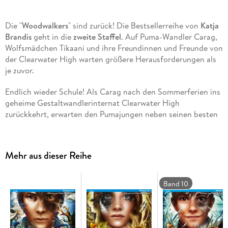
Die "
Woodwalkers
" sind zurück! Die Bestsellerreihe von
Katja
Brandis
geht in die
zweite Staffel
. Auf Puma-Wandler Carag,
Wolfsmädchen Tikaani und ihre Freundinnen und Freunde von
der Clearwater High warten größere Herausforderungen als
je zuvor.
Endlich wieder Schule! Als Carag nach den Sommerferien ins
geheime Gestaltwandlerinternat Clearwater High
zurückkehrt, erwarten den Pumajungen neben seinen besten
Freunden Holly, Brandon & Co. auch jede Menge neue
Gesichter. Carags Schwester Mia, die bisher nur als wilder
Puma in den Bergen gelebt hat, geht nun in die
Mehr aus dieser Reihe
Erstjahresklasse. Wird sie sich wohlfühlen und mit den
anderen klarkommen? Noch dazu wird Carag zum Mentor für
den quirligen Hunde-Wandler Terry ernannt - das bedeutet
Band 10
Chaos pur!
Während Carag mit diesen Herausforderungen und dem
schwierigen Schulstoff kämpft, erreichen ihn beunruhigende