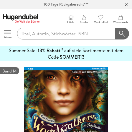
100 Tage Rückgaberecht***
Abholung in über 100 Filialen
Filiale
Konto
Merkzettel
Warenkorb
Hugendubel
Menu
Summer Sale:
13% Rabatt
auf viele Sortimente mit dem
12
mehr
Code
SOMMER13
erfahren
Band 14