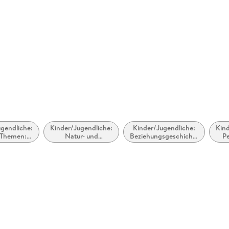
Größe (L/B/H)
144/124/
Seawalkers (2). Rettung für Shari
Seawalkers (3). Wilde Wellen
Herstelleradresse
Arena Ver
Seawalkers (4). Ein Riese des Meeres
Produktsi
Seawalkers (5). Filmstars unter Wasser
Seawalkers (6). Im Visier der Python
Seawalkers Special
Seawalkers & Friends. Dreizehn Wellen
gendliche:
Kinder/Jugendliche:
Kinder/Jugendliche:
Kind
 Themen:
Natur- und
Beziehungsgeschichten
Pe
elt,
Tiergeschichten
- Romantik, Liebe
so
igkeit und
oder Freundschaft
 Themen