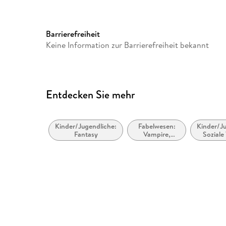
Gewicht
207 g
GTIN
9783401241579
Barrierefreiheit
Keine Information zur Barrierefreiheit bekannt
Entdecken Sie mehr
Kinder/Jugendliche:
Fabelwesen:
Kinder/Ju
Fantasy
Vampire,
Soziale
Werwölfe &
Umw
Gestaltwandler
Nachhalt
grüne