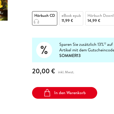
Fremdsprachige Bücher
n Lernhilfen
 Jugendbücher
eiber
Hörbuch Downloads im Bundle
cher
 Vergleich
 Puzzlezubehör
Lernen
New Adult
STABILO
Taschenbücher
hilfen
hriller
 Backen
er
lender
Ratgeber
Hörbuch CD
eBook epub
Hörbuch Downl
op
11,99 €
14,99 €
hriller
Romance
Sachbücher
precher:innen
Science Fiction
Sparen Sie zusätzlich 13%
auf 
12
Fremdsprachige Bücher
Artikel mit dem Gutscheincode
SOMMER13
20,00 €
inkl. Mwst.
In den Warenkorb