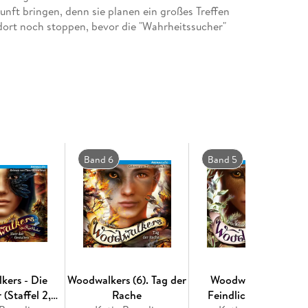
unft bringen, denn sie planen ein großes Treffen
 dort noch stoppen, bevor die "Wahrheitssucher"
das Wolfsmädchen ein Praktikum im Krankenhaus
er Mia und seinen Eltern ein nahegelegenes
 neue Pipeline gerodet werden sollen. Carag muss
e Gemeinschaft der Wandler und seine Zukunft mit
ll auf ihre Kosten: Spannende Gestaltwandler-
Band 6
Band 5
r Natur machen jeden Band zum
garantierten
til von
Claudia Carls
setzen die Geschichten
einen halbjährlich.
kers - Die
Woodwalkers (6). Tag der
Woodwalkers (5).
tnis der Wandler
(Staffel 2,
Rache
Feindliche Spuren