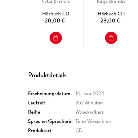
Katja Brandis
Band 1). Das
Band 6). Zeit der
Katja Brandis
Vermächtnis der
Entscheidung
Hörbuch CD
Hörbuch CD
Wandler
20,00 €
23,00 €
*
*
Produktdetails
Erscheinungsdatum
14. Juni 2024
Laufzeit
352 Minuten
Reihe
Woodwalkers
Sprecher/Sprecherin
Timo Weisschnur
Produktart
CD