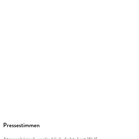
Größe (L/B/H)
24/125/143 mm
Sonstiges
JEWELCASE
GTIN
9783833729003
Herstelleradresse
Jumbo Neue Medien, Henriettenstr. 42a, 20259 - DE,
Hamburg, info@jumbo-medien.de
Pressestimmen
Atmosphärisch unglaublich dicht, liest Wolf