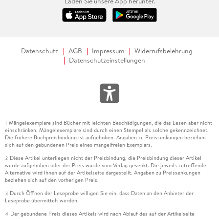
Laden Sie unsere App herunter.
Datenschutz
AGB
Impressum
Widerrufsbelehrung
Datenschutzeinstellungen
Mängelexemplare sind Bücher mit leichten Beschädigungen, die das Lesen aber nicht
1
einschränken. Mängelexemplare sind durch einen Stempel als solche gekennzeichnet.
Die frühere Buchpreisbindung ist aufgehoben. Angaben zu Preissenkungen beziehen
sich auf den gebundenen Preis eines mangelfreien Exemplars.
Diese Artikel unterliegen nicht der Preisbindung, die Preisbindung dieser Artikel
2
wurde aufgehoben oder der Preis wurde vom Verlag gesenkt. Die jeweils zutreffende
Alternative wird Ihnen auf der Artikelseite dargestellt. Angaben zu Preissenkungen
beziehen sich auf den vorherigen Preis.
Durch Öffnen der Leseprobe willigen Sie ein, dass Daten an den Anbieter der
3
Leseprobe übermittelt werden.
Der gebundene Preis dieses Artikels wird nach Ablauf des auf der Artikelseite
4