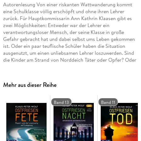
Autorenlesung Von einer riskanten Wattwanderung kommt
eine Schulklasse völlig erschöpft und ohne ihren Lehrer
zurück. Für Hauptkommissarin Ann Kathrin Klaasen gibt es
zwei Möglichkeiten: Entweder war der Lehrer ein
verantwortungsloser Mensch, der seine Klasse in große
Gefahr gebracht hat und dabei selbst ums Leben gekommen
ist. Oder ein paar teuflische Schüler haben die Situation
ausgenutzt, um einen unliebsamen Lehrer loszuwerden. Sind
die Kinder am Strand von Norddeich Täter oder Opfer? Oder
war sonst noch jemand im Watt unterwegs? Noch ahnt die
sympathische Kommissarin nicht, in welche Abgründe sie
dieser Fall führen wird. Das gleichnamige Buch ist im Fischer
Mehr aus dieser Reihe
Verlag erschienen. Lesung
Band 13
Band 11