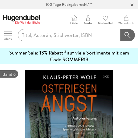
Abholung in über 100 Filialen
Filiale
Konto
Merkzettel
Warenkorb
Hugendubel
Menu
Summer Sale:
13% Rabatt
auf viele Sortimente mit dem
12
mehr
Code
SOMMER13
erfahren
Band 6