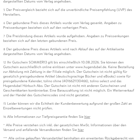
dargestellten Datums vom Verlag angehoben.
Der Preisvergleich bezieht sich auf die unverbindliche Preisempfehlung (UVP) des
5
Herstellers.
Der gebundene Preis dieses Artikels wurde vom Verlag gesenkt. Angaben zu
6
Preissenkungen beziehen sich auf den vorherigen Preis.
Die Preisbindung dieses Artikels wurde aufgehoben. Angaben zu Preissenkungen
7
beziehen sich auf den letzten gebundenen Preis.
Der gebundene Preis dieses Artikels wird nach Ablauf des auf der Artikelseite
8
dargestellten Datums vom Verlag angehoben.
Ihr Gutschein SOMMER13 gilt bis einschließlich 10.08.2026. Sie können den
12
Gutschein ausschließlich online einlösen unter www.hugendubel.de. Keine Bestellung
zur Abholung mit Zahlung in der Filiale möglich. Der Gutschein ist nicht gültig für
gesetzlich preisgebundene Artikel (deutschsprachige Bücher und eBooks) sowie für
preisgebundene Kalender, tolino shine (4016621130466), tolino select und das
Hugendubel Hörbuch Abo. Der Gutschein ist nicht mit anderen Gutscheinen und
Geschenkkarten kombinierbar. Eine Barauszahlung ist nicht möglich. Ein Weiterverkauf
und der Handel des Gutscheincodes sind nicht gestattet.
Leider können wir die Echtheit der Kundenbewertung aufgrund der großen Zahl an
15
Einzelbewertungen nicht prüfen.
Alle Informationen zur Tiefpreisgarantie finden Sie
hier
16
Alle Preise verstehen sich inkl. der gesetzlichen MwSt. Informationen über den
*
Versand und anfallende Versandkosten finden Sie
hier
Alle online gekauften Versandartikel beinhalten ein erweitertes Rückgaberecht von
***