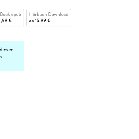
Book epub
Hörbuch Download
,99 €
ab
15,99 €
diesen
: