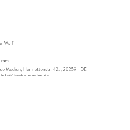
er Wolf
6 mm
e Medien, Henriettenstr. 42a, 20259 - DE,
 info@jumbo-medien.de