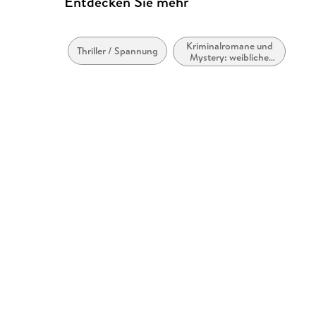
Entdecken Sie mehr
Kriminalromane und
Thriller / Spannung
Mystery: weibliche
Ermittler