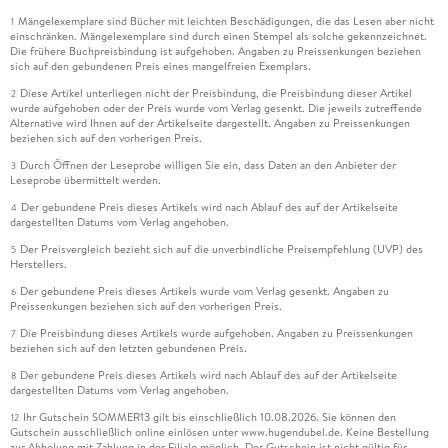
Mängelexemplare sind Bücher mit leichten Beschädigungen, die das Lesen aber nicht
1
einschränken. Mängelexemplare sind durch einen Stempel als solche gekennzeichnet.
Die frühere Buchpreisbindung ist aufgehoben. Angaben zu Preissenkungen beziehen
sich auf den gebundenen Preis eines mangelfreien Exemplars.
Diese Artikel unterliegen nicht der Preisbindung, die Preisbindung dieser Artikel
2
wurde aufgehoben oder der Preis wurde vom Verlag gesenkt. Die jeweils zutreffende
Alternative wird Ihnen auf der Artikelseite dargestellt. Angaben zu Preissenkungen
beziehen sich auf den vorherigen Preis.
Durch Öffnen der Leseprobe willigen Sie ein, dass Daten an den Anbieter der
3
Leseprobe übermittelt werden.
Der gebundene Preis dieses Artikels wird nach Ablauf des auf der Artikelseite
4
dargestellten Datums vom Verlag angehoben.
Der Preisvergleich bezieht sich auf die unverbindliche Preisempfehlung (UVP) des
5
Herstellers.
Der gebundene Preis dieses Artikels wurde vom Verlag gesenkt. Angaben zu
6
Preissenkungen beziehen sich auf den vorherigen Preis.
Die Preisbindung dieses Artikels wurde aufgehoben. Angaben zu Preissenkungen
7
beziehen sich auf den letzten gebundenen Preis.
Der gebundene Preis dieses Artikels wird nach Ablauf des auf der Artikelseite
8
dargestellten Datums vom Verlag angehoben.
Ihr Gutschein SOMMER13 gilt bis einschließlich 10.08.2026. Sie können den
12
Gutschein ausschließlich online einlösen unter www.hugendubel.de. Keine Bestellung
zur Abholung mit Zahlung in der Filiale möglich. Der Gutschein ist nicht gültig für