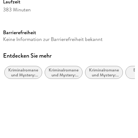
Laufzeit
383 Minuten
Reihe
Thies Detlefsen & Nicole Stappenbek / Ein Küstenkrimi, 6
Barrierefreiheit
Autor/Autorin
Keine Information zur Barrierefreiheit bekannt
Krischan Koch
Sprecher/Sprecherin
Entdecken Sie mehr
Krischan Koch
Kriminalromane
Kriminalromane
Kriminalromane
Be
Verlag/Hersteller
und Mystery:
und Mystery:
und Mystery:
T
Der Audio Verlag GmbH
Cosy Mystery
Humor
Polizeiarbeit &
Stof
Forensik
Reg
Produktart
CD
Audioinhalt
Hörbuch
Gewicht
145 g