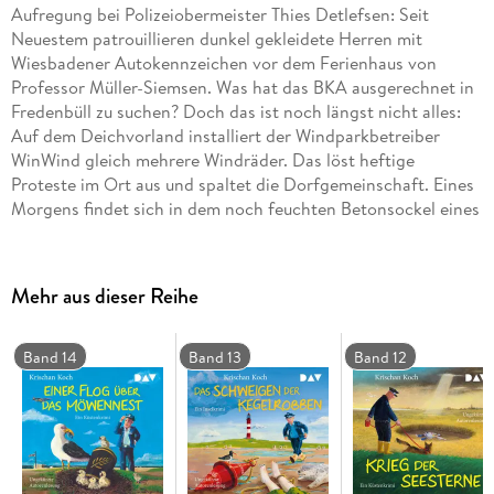
Aufregung bei Polizeiobermeister Thies Detlefsen: Seit
Neuestem patrouillieren dunkel gekleidete Herren mit
Wiesbadener Autokennzeichen vor dem Ferienhaus von
Professor Müller-Siemsen. Was hat das BKA ausgerechnet in
Fredenbüll zu suchen? Doch das ist noch längst nicht alles:
Auf dem Deichvorland installiert der Windparkbetreiber
WinWind gleich mehrere Windräder. Das löst heftige
Proteste im Ort aus und spaltet die Dorfgemeinschaft. Eines
Morgens findet sich in dem noch feuchten Betonsockel eines
Windrads ein Toter - ein spektakulärer neuer Mordfall für
Thies Detlefsen und Nicole Stappenbek. Ungekürzte
Autorinnenlesung mit Krischan Koch5 CDs | ca. 6 h 23 min
Mehr aus dieser Reihe
CD Standard Audio Format
Band 14
Band 13
Band 12