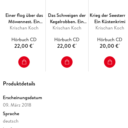
Einer flog über das
Das Schweigen der
Krieg der Seesterne
Möwennest. Ein
Kegelrobben. Ein
Ein Küstenkrimi
Krischan Koch
Küstenkrimi
Krischan Koch
Inselkrimi
Krischan Koch
Hörbuch CD
Hörbuch CD
Hörbuch CD
22,00 €
22,00 €
20,00 €
*
*
*
Produktdetails
Erscheinungsdatum
09. März 2018
Sprache
deutsch