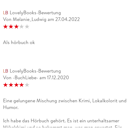
LovelyBooks-Bewertung
Von Melanie_Ludwig
am
27.04.2022
Als hörbuch ok
LovelyBooks-Bewertung
Von -BuchLiebe-
am
17.12.2020
Eine gelungene Mischung zwischen Krimi, Lokalkolorit und
Humor.
Ich habe das Hörbuch gehört. Es ist ein unterhaltsamer
Häkelrkimi und so bekommt man, was man erwartet. Für
mich war dies der erste Teil aus dieser Reihe. Vielleicht hatte