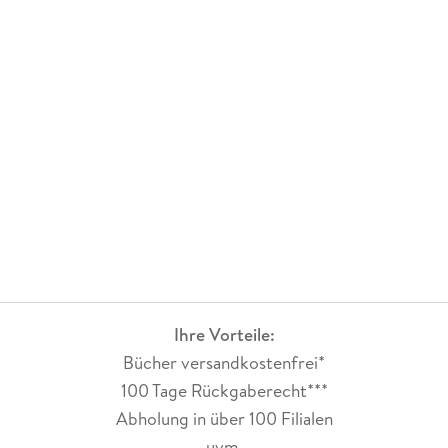
Eine gelungene Mischung zwischen Kriminalfall, Lokalkolorit
und Humor.
Ihre Vorteile:
Bücher versandkostenfrei*
100 Tage Rückgaberecht***
Abholung in über 100 Filialen
uvm.