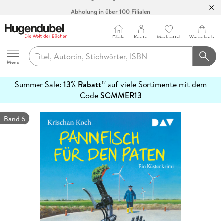
Abholung in über 100 Filialen
Filiale
Konto
Merkzettel
Warenkorb
Hugendubel
Menu
Summer Sale:
13% Rabatt
auf viele Sortimente mit dem
12
mehr
Code
SOMMER13
erfahren
Band 6