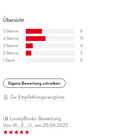
sonoren Stimme Spannung zu erzeugen und " die Charaktere
zu einem eigenständigen klanglichen Leben" (BÜCHER
MAGAZIN) zu erwecken. Außerdem ist der Schauspieler in
Übersicht
Film und Fernsehen (z. B. als Frankfurter " Tatort" -
Kommissar) sowie am Schauspiel Frankfurt und am
5 Sterne
9
Deutschen Theater in Berlin zu sehen.
4 Sterne
11
3 Sterne
4
2 Sterne
3
1 Stern
0
Eigene Bewertung schreiben
Zur Empfehlungsrangliste
LovelyBooks-Bewertung
Von M__E__U_
am
20.04.2025