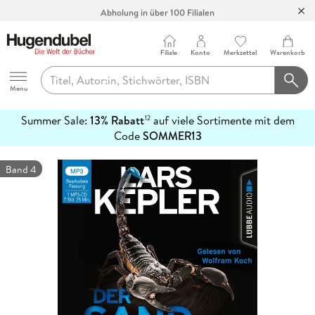
Abholung in über 100 Filialen
Filiale
Konto
Merkzettel
Warenkorb
Hugendubel
Menu
Summer Sale:
13% Rabatt
auf viele Sortimente mit dem
12
mehr
Code
SOMMER13
erfahren
Band 4