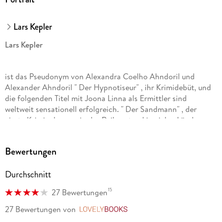
Lars Kepler
Lars Kepler
ist das Pseudonym von Alexandra Coelho Ahndoril und
Alexander Ahndoril " Der Hypnotiseur" , ihr Krimidebüt, und
die folgenden Titel mit Joona Linna als Ermittler sind
weltweit sensationell erfolgreich. " Der Sandmann" , der
vierte Kriminalroman in der Reihe, stand in vielen Ländern
auf Platz 1 der Bestsellerliste und wird zur Zeit für das
internationale Kino verfilmt. Das Ehepaar lebt mit seinen
Bewertungen
Kindern in Stockholm.
Durchschnitt
Wolfram Koch
15
27 Bewertungen
27 Bewertungen
von
LovelyBooks
versteht es wie kein anderer, mit seiner angenehmen,