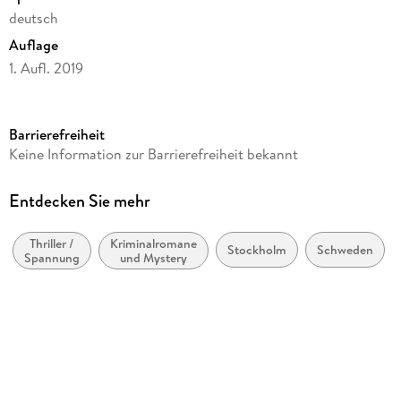
deutsch
Auflage
1. Aufl. 2019
Ausgabe
Gekürzt
Barrierefreiheit
Laufzeit
Keine Information zur Barrierefreiheit bekannt
445 Minuten
Reihe
Entdecken Sie mehr
Joona Linna, 4
Thriller /
Kriminalromane
Autor/Autorin
Stockholm
Schweden
Spannung
und Mystery
Lars Kepler
Sprecher/Sprecherin
Wolfram Koch
Verlag/Hersteller
Bastei Lübbe
Originalsprache