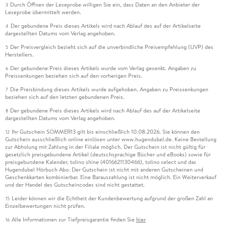
Durch Öffnen der Leseprobe willigen Sie ein, dass Daten an den Anbieter der
3
Leseprobe übermittelt werden.
Der gebundene Preis dieses Artikels wird nach Ablauf des auf der Artikelseite
4
dargestellten Datums vom Verlag angehoben.
Der Preisvergleich bezieht sich auf die unverbindliche Preisempfehlung (UVP) des
5
Herstellers.
Der gebundene Preis dieses Artikels wurde vom Verlag gesenkt. Angaben zu
6
Preissenkungen beziehen sich auf den vorherigen Preis.
Die Preisbindung dieses Artikels wurde aufgehoben. Angaben zu Preissenkungen
7
beziehen sich auf den letzten gebundenen Preis.
Der gebundene Preis dieses Artikels wird nach Ablauf des auf der Artikelseite
8
dargestellten Datums vom Verlag angehoben.
Ihr Gutschein SOMMER13 gilt bis einschließlich 10.08.2026. Sie können den
12
Gutschein ausschließlich online einlösen unter www.hugendubel.de. Keine Bestellung
zur Abholung mit Zahlung in der Filiale möglich. Der Gutschein ist nicht gültig für
gesetzlich preisgebundene Artikel (deutschsprachige Bücher und eBooks) sowie für
preisgebundene Kalender, tolino shine (4016621130466), tolino select und das
Hugendubel Hörbuch Abo. Der Gutschein ist nicht mit anderen Gutscheinen und
Geschenkkarten kombinierbar. Eine Barauszahlung ist nicht möglich. Ein Weiterverkauf
und der Handel des Gutscheincodes sind nicht gestattet.
Leider können wir die Echtheit der Kundenbewertung aufgrund der großen Zahl an
15
Einzelbewertungen nicht prüfen.
Alle Informationen zur Tiefpreisgarantie finden Sie
hier
16