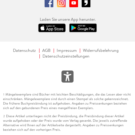
Laden Sie unsere App herunter.
Datenschutz
AGB
Impressum
Widerrufsbelehrung
Datenschutzeinstellungen
Mängelexemplare sind Bücher mit leichten Beschädigungen, die das Lesen aber nicht
1
einschränken. Mängelexemplare sind durch einen Stempel als solche gekennzeichnet.
Die frühere Buchpreisbindung ist aufgehoben. Angaben zu Preissenkungen beziehen
sich auf den gebundenen Preis eines mangelfreien Exemplars.
Diese Artikel unterliegen nicht der Preisbindung, die Preisbindung dieser Artikel
2
wurde aufgehoben oder der Preis wurde vom Verlag gesenkt. Die jeweils zutreffende
Alternative wird Ihnen auf der Artikelseite dargestellt. Angaben zu Preissenkungen
beziehen sich auf den vorherigen Preis.