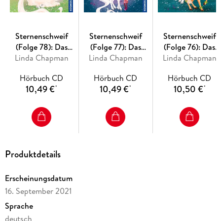
Sternenschweif
Sternenschweif
Sternenschweif
(Folge 78): Das
(Folge 77): Das
(Folge 76): Das
Linda Chapman
freche Pony
Linda Chapman
Geheimnis des
Linda Chapman
Feenpony
Mondes
Hörbuch CD
Hörbuch CD
Hörbuch CD
10,49 €
10,49 €
10,50 €
*
*
*
Produktdetails
Erscheinungsdatum
16. September 2021
Sprache
deutsch