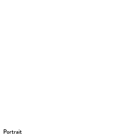
Gewicht
90 g
Größe (L/B/H)
146/121/12 mm
GTIN
9783803236579
Portrait