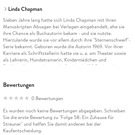
Linda Chapman
Sieben Jahre lang hatte sich Linda Chapman mit ihren
Manuskripten Absagen bei Verlagen eingehandelt, ehe sie
ihre Chance als Buchautorin bekam - und sie nutzte.
Hierzulande wurde sie vor allem durch ihre "Sternenschweif"-
Serie bekannt. Geboren wurde die Autorin 1969. Vor ihrer
Karriere als Schriftstellerin hatte sie u. a. am Theater sowie
als Lehrerin, Hundetrainerin, Kindermädchen und
Buchhändlerin gearbeitet. Auf mehr als 120 Büchern kann
man heute bereits ihren Namen lesen. Mit ihren Kindern und
ihren Hunden lebt sie in Loughborough (Leicestershire),
Bewertungen
genau in der Mitte Englands - und damit in einer Landschaft,
in der sie ihrer zweiten großen Leidenschaft neben dem
0 Bewertungen
Schreiben frönen kann: dem Reiten.
Es wurden noch keine Bewertungen abgegeben. Schreiben
Sie die erste Bewertung zu "Folge 58: Ein Zuhause für
Streuner" und helfen Sie damit anderen bei der
Kaufentscheidung.