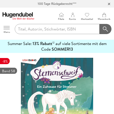
100 Tage Rückgaberecht***
Abholung in über 100 Filialen
Filiale
Konto
Merkzettel
Warenkorb
Hugendubel
Menu
Summer Sale:
13% Rabatt
auf viele Sortimente mit dem
12
mehr
Code
SOMMER13
erfahren
-8%
Band 58