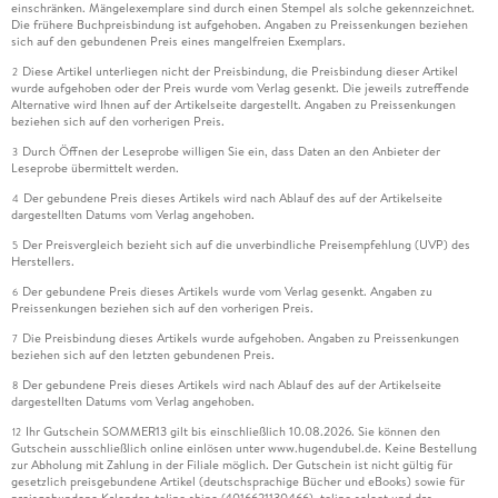
einschränken. Mängelexemplare sind durch einen Stempel als solche gekennzeichnet.
Die frühere Buchpreisbindung ist aufgehoben. Angaben zu Preissenkungen beziehen
sich auf den gebundenen Preis eines mangelfreien Exemplars.
Diese Artikel unterliegen nicht der Preisbindung, die Preisbindung dieser Artikel
2
wurde aufgehoben oder der Preis wurde vom Verlag gesenkt. Die jeweils zutreffende
Alternative wird Ihnen auf der Artikelseite dargestellt. Angaben zu Preissenkungen
beziehen sich auf den vorherigen Preis.
Durch Öffnen der Leseprobe willigen Sie ein, dass Daten an den Anbieter der
3
Leseprobe übermittelt werden.
Der gebundene Preis dieses Artikels wird nach Ablauf des auf der Artikelseite
4
dargestellten Datums vom Verlag angehoben.
Der Preisvergleich bezieht sich auf die unverbindliche Preisempfehlung (UVP) des
5
Herstellers.
Der gebundene Preis dieses Artikels wurde vom Verlag gesenkt. Angaben zu
6
Preissenkungen beziehen sich auf den vorherigen Preis.
Die Preisbindung dieses Artikels wurde aufgehoben. Angaben zu Preissenkungen
7
beziehen sich auf den letzten gebundenen Preis.
Der gebundene Preis dieses Artikels wird nach Ablauf des auf der Artikelseite
8
dargestellten Datums vom Verlag angehoben.
Ihr Gutschein SOMMER13 gilt bis einschließlich 10.08.2026. Sie können den
12
Gutschein ausschließlich online einlösen unter www.hugendubel.de. Keine Bestellung
zur Abholung mit Zahlung in der Filiale möglich. Der Gutschein ist nicht gültig für
gesetzlich preisgebundene Artikel (deutschsprachige Bücher und eBooks) sowie für
preisgebundene Kalender, tolino shine (4016621130466), tolino select und das