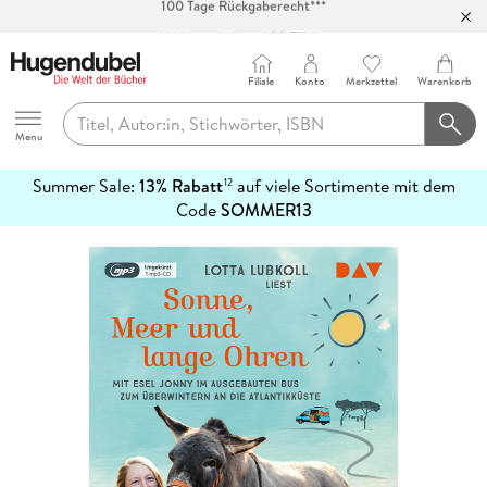
Abholung in über 100 Filialen
Filiale
Konto
Merkzettel
Warenkorb
Hugendubel
Menu
Summer Sale:
13% Rabatt
auf viele Sortimente mit dem
12
mehr
Code
SOMMER13
erfahren