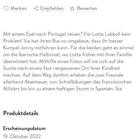
Merken
Empfehlen
Bewerten
Mit einem Esel nach Portugal reisen? Für Lotta Lubkoll kein
Problem! Sie hat ihren Bus so umgebaut, dass ihr bester
Kumpel Jonny mitfahren kann. Für die beiden geht es einmal
um die Iberische Halbinsel, wo Lotta früher mit ihrer Familie
überwintert hat. Mithilfe eines Fotos will sie sich auf die
Suche nach einem fast vergessenen Ort ihrer Kindheit
machen. Auf dem Weg dorthin erleben die zwei Freunde
allerhand Abenteuer, von Schießübungen des französischen
Militärs bis hin zu einem heftigen Sturm in Spanien. Sie
treffen auf begeisterte Bulli- und Eselfans und finden ihren
ganz eigenen Rhythmus on the road. Ungekürzte
Autorinnenlesung mit Lotta Lubkoll1 mp3-CD | ca. 9 h 36 min
Produktdetails
Lesung
Erscheinungsdatum
19. Oktober 2022