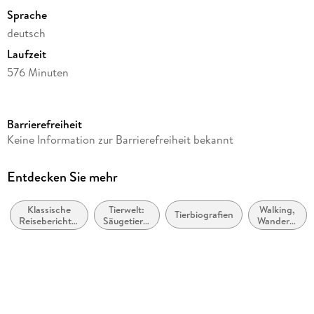
Sprache
deutsch
Laufzeit
576 Minuten
Autor/Autorin
Lotta Lubkoll
Barrierefreiheit
Sprecher/Sprecherin
Keine Information zur Barrierefreiheit bekannt
Lotta Lubkoll
Verlag/Hersteller
Entdecken Sie mehr
Der Audio Verlag, DAV
Klassische
Tierwelt:
Walking,
Produktart
Tierbiografien
Reiseberichte,
Säugetiere:
Wandern,
CD
Reiseliteratur
Sachbuch
Trekking
Gewicht
71 g
Größe (L/B/H)
6/141/146 mm