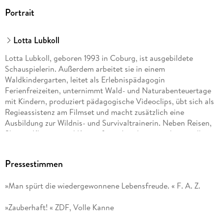
Portrait
Lotta Lubkoll
Lotta Lubkoll, geboren 1993 in Coburg, ist ausgebildete
Schauspielerin. Außerdem arbeitet sie in einem
Waldkindergarten, leitet als Erlebnispädagogin
Ferienfreizeiten, unternimmt Wald- und Naturabenteuertage
mit Kindern, produziert pädagogische Videoclips, übt sich als
Regieassistenz am Filmset und macht zusätzlich eine
Ausbildung zur Wildnis- und Survivaltrainerin. Neben Reisen,
Skaten, Klettern und Kitesurfen schraubt sie an ihrem selbst
ausgebauten Bus, in dem auch Esel Jonny seinen Platz hat.
Gemeinsam leben die beiden auf einem Aussiedlerhof am
Pressestimmen
Starnberger See.
»Man spürt die wiedergewonnene Lebensfreude. « F. A. Z.
»Zauberhaft! « ZDF, Volle Kanne